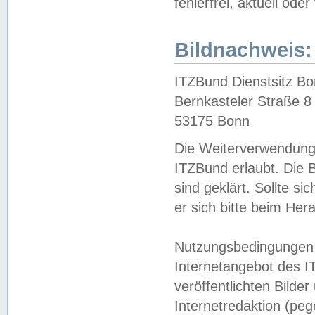
fehlerfrei, aktuell oder
Bildnachweis:
ITZBund Dienstsitz B
Bernkasteler Straße 8
53175 Bonn
Die Weiterverwendung 
ITZBund erlaubt. Die B
sind geklärt. Sollte s
er sich bitte beim He
Nutzungsbedingungen 
Internetangebot des I
veröffentlichten Bilde
Internetredaktion (peg