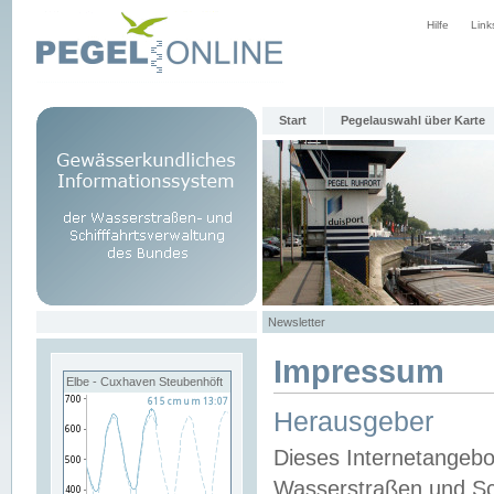
Hilfe
Link
Start
Pegelauswahl über Karte
Newsletter
Impressum
Elbe - Cuxhaven Steubenhöft
Herausgeber
Dieses Internetangebo
Wasserstraßen und Sch