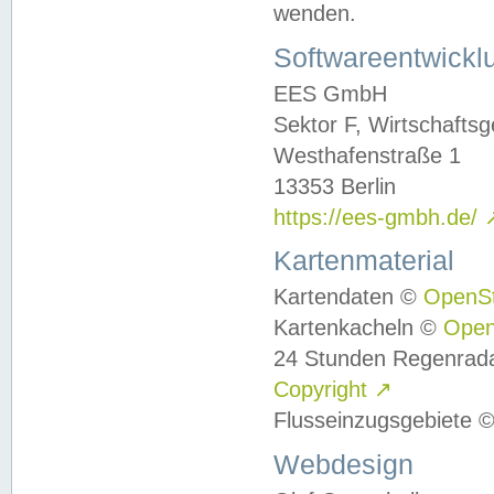
wenden.
Softwareentwickl
EES GmbH
Sektor F, Wirtschafts
Westhafenstraße 1
13353 Berlin
https://ees-gmbh.de/
Kartenmaterial
Kartendaten ©
OpenS
Kartenkacheln ©
Ope
24 Stunden Regenrad
Copyright
↗
Flusseinzugsgebiete 
Webdesign