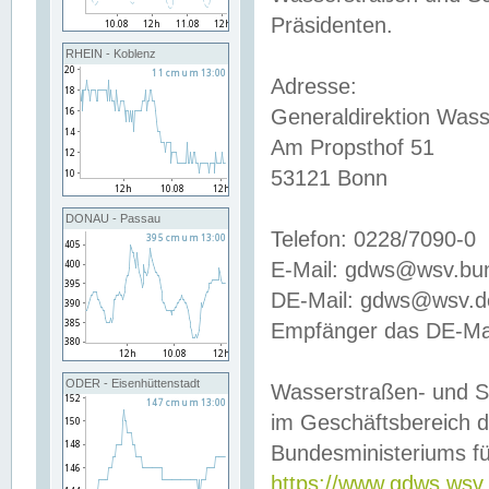
Präsidenten.
RHEIN - Koblenz
Adresse:
Generaldirektion Wass
Am Propsthof 51
53121 Bonn
DONAU - Passau
Telefon: 0228/7090-0
E-Mail: gdws@wsv.bu
DE-Mail: gdws@wsv.de-
Empfänger das DE-Mai
ODER - Eisenhüttenstadt
Wasserstraßen- und S
im Geschäftsbereich 
Bundesministeriums fü
https://www.gdws.wsv