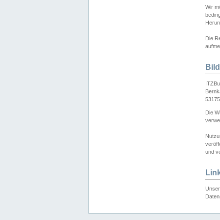
Wir mö
bedin
Herun
Die Re
aufmer
Bil
ITZBu
Bernk
53175
Die We
verwen
Nutzu
veröff
und ve
Lin
Unser 
Daten