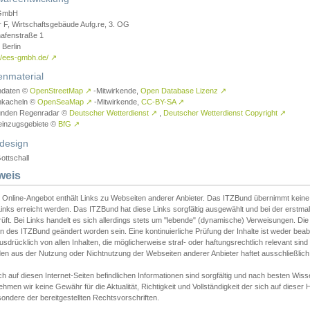
GmbH
r F, Wirtschaftsgebäude Aufg.re, 3. OG
afenstraße 1
Berlin
://ees-gmbh.de/
↗
enmaterial
ndaten ©
OpenStreetMap
↗
-Mitwirkende,
Open Database Lizenz
↗
nkacheln ©
OpenSeaMap
↗
-Mitwirkende,
CC-BY-SA
↗
unden Regenradar ©
Deutscher Wetterdienst
↗
,
Deutscher Wetterdienst Copyright
↗
einzugsgebiete ©
BfG
↗
design
ottschall
weis
 Online-Angebot enthält Links zu Webseiten anderer Anbieter. Das ITZBund übernimmt keine V
inks erreicht werden. Das ITZBund hat diese Links sorgfältig ausgewählt und bei der erstmal
üft. Bei Links handelt es sich allerdings stets um "lebende" (dynamische) Verweisungen. Die
 des ITZBund geändert worden sein. Eine kontinuierliche Prüfung der Inhalte ist weder beab
usdrücklich von allen Inhalten, die möglicherweise straf- oder haftungsrechtlich relevant sin
n aus der Nutzung oder Nichtnutzung der Webseiten anderer Anbieter haftet ausschließlich d
ch auf diesen Internet-Seiten befindlichen Informationen sind sorgfältig und nach besten 
hmen wir keine Gewähr für die Aktualität, Richtigkeit und Vollständigkeit der sich auf diese
ondere der bereitgestellten Rechtsvorschriften.