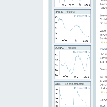
Gener
Am Pr
53121
RHEIN - Koblenz
Telef
E-Mai
DE-Ma
Wasse
im Ge
Bunde
https
DONAU - Passau
Prod
ITZBu
Bernk
53175
Deuts
Tel.:
E-Mail
ODER - Eisenhüttenstadt
DE-Ma
direkt
https:
Bei A
Soft