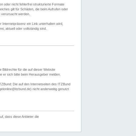
 oder nicht fehlerfrei strukturierte Formate
ches gilt für Schäden, die beim Aufrufen oder
e verursacht werden.
er Internetpräsenz ein Link unterhalten wird,
, aktuell oder vollständig sind.
 Bildrechte für die auf dieser Website
öge er sich bitte beim Herausgeber melden.
TZBund: Die auf den Internetseiten des ITZBund
gelonline@itzbund.de) nicht anderweitig genutzt
f, dass diese Anbieter die