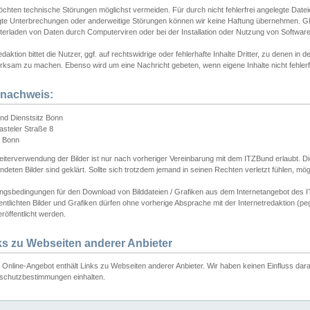
chten technische Störungen möglichst vermeiden. Für durch nicht fehlerfrei angelegte Dateien
gte Unterbrechungen oder anderweitige Störungen können wir keine Haftung übernehmen. Glei
terladen von Daten durch Computerviren oder bei der Installation oder Nutzung von Softwar
daktion bittet die Nutzer, ggf. auf rechtswidrige oder fehlerhafte Inhalte Dritter, zu denen in d
ksam zu machen. Ebenso wird um eine Nachricht gebeten, wenn eigene Inhalte nicht fehlerfrei
dnachweis:
nd Dienstsitz Bonn
asteler Straße 8
 Bonn
iterverwendung der Bilder ist nur nach vorheriger Vereinbarung mit dem ITZBund erlaubt. Die
deten Bilder sind geklärt. Sollte sich trotzdem jemand in seinen Rechten verletzt fühlen, m
ngsbedingungen für den Download von Bilddateien / Grafiken aus dem Internetangebot des I
entlichten Bilder und Grafiken dürfen ohne vorherige Absprache mit der Internetredaktion (pe
röffentlicht werden.
ks zu Webseiten anderer Anbieter
Online-Angebot enthält Links zu Webseiten anderer Anbieter. Wir haben keinen Einfluss darau
schutzbestimmungen einhalten.