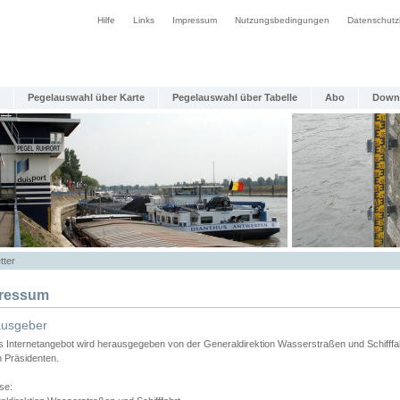
Hilfe
Links
Impressum
Nutzungsbedingungen
Datenschutz
Pegelauswahl über Karte
Pegelauswahl über Tabelle
Abo
Down
tter
ressum
ausgeber
s Internetangebot wird herausgegeben von der Generaldirektion Wasserstraßen und Schifffa
n Präsidenten.
se: