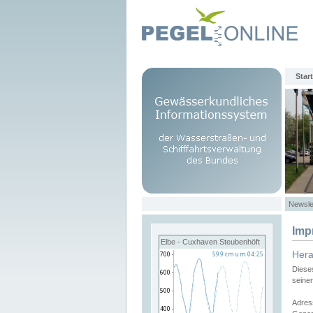
Start
Newsle
Imp
Elbe - Cuxhaven Steubenhöft
Her
Diese
seine
Adres