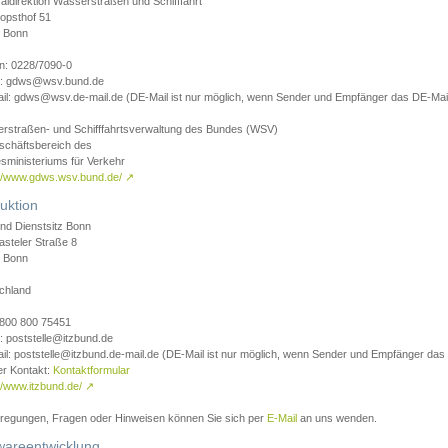
aldirektion Wasserstraßen und Schifffahrt
opsthof 51
 Bonn
on: 0228/7090-0
l: gdws@wsv.bund.de
il: gdws@wsv.de-mail.de (DE-Mail ist nur möglich, wenn Sender und Empfänger das DE-Mail
rstraßen- und Schifffahrtsverwaltung des Bundes (WSV)
schäftsbereich des
sministeriums für Verkehr
://www.gdws.wsv.bund.de/
↗
uktion
nd Dienstsitz Bonn
asteler Straße 8
 Bonn
chland
 0800 800 75451
: poststelle@itzbund.de
il: poststelle@itzbund.de-mail.de (DE-Mail ist nur möglich, wenn Sender und Empfänger das
er Kontakt:
Kontaktformular
//www.itzbund.de/
↗
nregungen, Fragen oder Hinweisen können Sie sich per
E-Mail
an uns wenden.
wareentwicklung