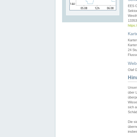
EES 
Sekto
Westh
13353 
https
Kart
Karte
Karte
24 St
Fluss
Web
Olaf G
Hin
Unser
über L
überpr
Wissen
sich a
Schäde
Die si
überne
insbes