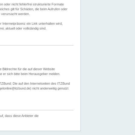
 oder nicht fehlerfrei strukturierte Formate
ches gilt für Schäden, die beim Aufrufen oder
e verursacht werden.
er Internetpräsenz ein Link unterhalten wird,
, aktuell oder vollständig sind.
 Bildrechte für die auf dieser Website
öge er sich bitte beim Herausgeber melden.
TZBund: Die auf den Internetseiten des ITZBund
gelonline@itzbund.de) nicht anderweitig genutzt
f, dass diese Anbieter die