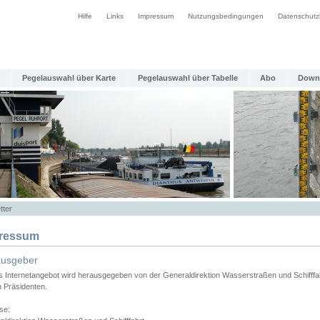
Hilfe
Links
Impressum
Nutzungsbedingungen
Datenschutz
Pegelauswahl über Karte
Pegelauswahl über Tabelle
Abo
Down
tter
ressum
ausgeber
s Internetangebot wird herausgegeben von der Generaldirektion Wasserstraßen und Schifffa
n Präsidenten.
se: