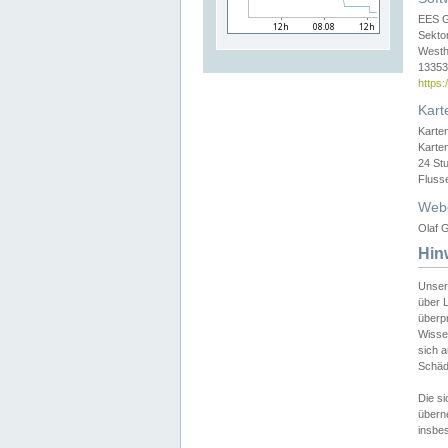
EES 
Sekto
Westh
13353 
https
Kart
Karte
Karte
24 St
Fluss
Web
Olaf G
Hin
Unser
über L
überpr
Wissen
sich a
Schäde
Die si
überne
insbes