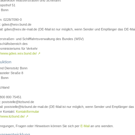
aldirektion Wasserstraßen und Schifffahrt
opsthof 51
 Bonn
on: 0228/7090-0
l: gdws@wsv.bund.de
il: gdws@wsv.de-mail.de (DE-Mail ist nur möglich, wenn Sender und Empfänger das DE-Mail
rstraßen- und Schifffahrtsverwaltung des Bundes (WSV)
schäftsbereich des
sministeriums für Verkehr
://www.gdws.wsv.bund.de/
↗
uktion
nd Dienstsitz Bonn
asteler Straße 8
 Bonn
chland
 0800 800 75451
: poststelle@itzbund.de
il: poststelle@itzbund.de-mail.de (DE-Mail ist nur möglich, wenn Sender und Empfänger das
er Kontakt:
Kontaktformular
//www.itzbund.de/
↗
nregungen, Fragen oder Hinweisen können Sie sich per
E-Mail
an uns wenden.
wareentwicklung