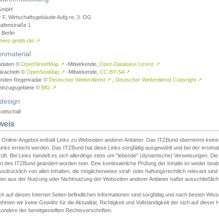
GmbH
r F, Wirtschaftsgebäude Aufg.re, 3. OG
afenstraße 1
Berlin
://ees-gmbh.de/
↗
enmaterial
ndaten ©
OpenStreetMap
↗
-Mitwirkende,
Open Database Lizenz
↗
nkacheln ©
OpenSeaMap
↗
-Mitwirkende,
CC-BY-SA
↗
unden Regenradar ©
Deutscher Wetterdienst
↗
,
Deutscher Wetterdienst Copyright
↗
einzugsgebiete ©
BfG
↗
design
ottschall
weis
 Online-Angebot enthält Links zu Webseiten anderer Anbieter. Das ITZBund übernimmt keine V
inks erreicht werden. Das ITZBund hat diese Links sorgfältig ausgewählt und bei der erstmal
üft. Bei Links handelt es sich allerdings stets um "lebende" (dynamische) Verweisungen. Die
 des ITZBund geändert worden sein. Eine kontinuierliche Prüfung der Inhalte ist weder beab
usdrücklich von allen Inhalten, die möglicherweise straf- oder haftungsrechtlich relevant sin
n aus der Nutzung oder Nichtnutzung der Webseiten anderer Anbieter haftet ausschließlich d
ch auf diesen Internet-Seiten befindlichen Informationen sind sorgfältig und nach besten 
hmen wir keine Gewähr für die Aktualität, Richtigkeit und Vollständigkeit der sich auf diese
ondere der bereitgestellten Rechtsvorschriften.