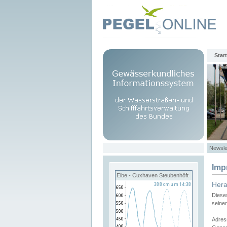
Start
Newsle
Imp
Elbe - Cuxhaven Steubenhöft
Her
Diese
seine
Adres