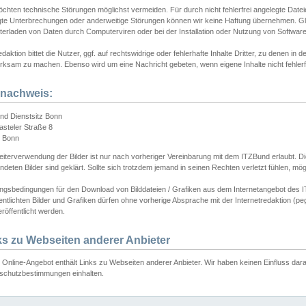
chten technische Störungen möglichst vermeiden. Für durch nicht fehlerfrei angelegte Dateien
gte Unterbrechungen oder anderweitige Störungen können wir keine Haftung übernehmen. Glei
terladen von Daten durch Computerviren oder bei der Installation oder Nutzung von Softwar
daktion bittet die Nutzer, ggf. auf rechtswidrige oder fehlerhafte Inhalte Dritter, zu denen in d
ksam zu machen. Ebenso wird um eine Nachricht gebeten, wenn eigene Inhalte nicht fehlerfrei
dnachweis:
nd Dienstsitz Bonn
asteler Straße 8
 Bonn
iterverwendung der Bilder ist nur nach vorheriger Vereinbarung mit dem ITZBund erlaubt. Die
deten Bilder sind geklärt. Sollte sich trotzdem jemand in seinen Rechten verletzt fühlen, m
ngsbedingungen für den Download von Bilddateien / Grafiken aus dem Internetangebot des I
entlichten Bilder und Grafiken dürfen ohne vorherige Absprache mit der Internetredaktion (pe
röffentlicht werden.
ks zu Webseiten anderer Anbieter
Online-Angebot enthält Links zu Webseiten anderer Anbieter. Wir haben keinen Einfluss darau
schutzbestimmungen einhalten.