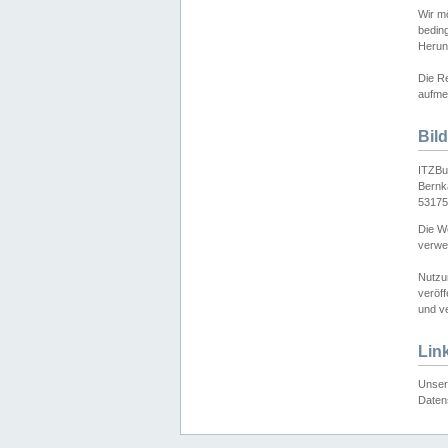
Wir mö
bedin
Herun
Die Re
aufmer
Bil
ITZBu
Bernk
53175
Die We
verwen
Nutzu
veröff
und ve
Lin
Unser 
Daten