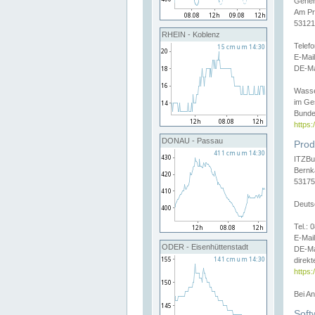
Gener
Am Pr
53121
RHEIN - Koblenz
Telef
E-Mai
DE-Ma
Wasse
im Ge
Bunde
https
DONAU - Passau
Prod
ITZBu
Bernk
53175
Deuts
Tel.:
E-Mail
ODER - Eisenhüttenstadt
DE-Ma
direkt
https:
Bei A
Soft