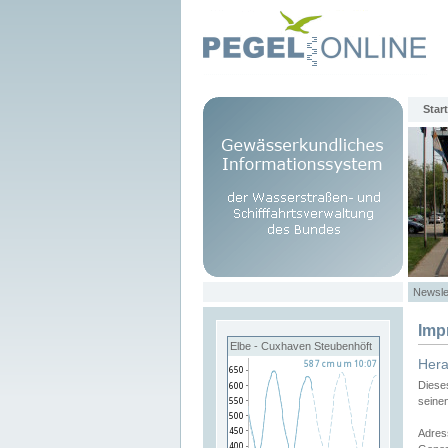
Start
Newsle
Imp
Elbe - Cuxhaven Steubenhöft
Her
Diese
seine
Adres