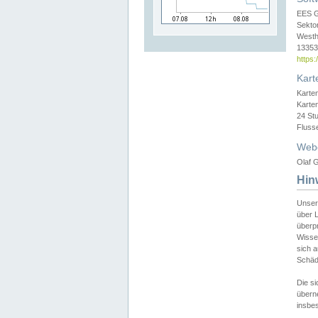
EES 
Sekto
Westh
13353 
https
Kart
Karte
Karte
24 St
Fluss
Web
Olaf G
Hin
Unser
über L
überpr
Wissen
sich a
Schäde
Die si
überne
insbes