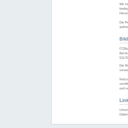
Wir mö
bedin
Herun
Die Re
aufmer
Bil
ITZBu
Bernk
53175
Die We
verwen
Nutzu
veröff
und ve
Lin
Unser 
Daten