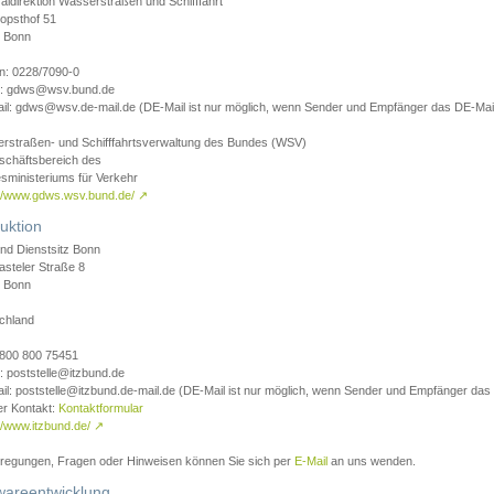
aldirektion Wasserstraßen und Schifffahrt
opsthof 51
 Bonn
on: 0228/7090-0
l: gdws@wsv.bund.de
il: gdws@wsv.de-mail.de (DE-Mail ist nur möglich, wenn Sender und Empfänger das DE-Mail
rstraßen- und Schifffahrtsverwaltung des Bundes (WSV)
schäftsbereich des
sministeriums für Verkehr
://www.gdws.wsv.bund.de/
↗
uktion
nd Dienstsitz Bonn
asteler Straße 8
 Bonn
chland
 0800 800 75451
: poststelle@itzbund.de
il: poststelle@itzbund.de-mail.de (DE-Mail ist nur möglich, wenn Sender und Empfänger das
er Kontakt:
Kontaktformular
//www.itzbund.de/
↗
nregungen, Fragen oder Hinweisen können Sie sich per
E-Mail
an uns wenden.
wareentwicklung