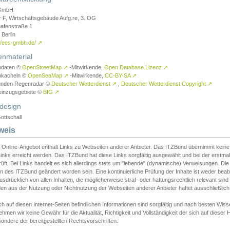
GmbH
r F, Wirtschaftsgebäude Aufg.re, 3. OG
afenstraße 1
Berlin
://ees-gmbh.de/
↗
enmaterial
ndaten ©
OpenStreetMap
↗
-Mitwirkende,
Open Database Lizenz
↗
nkacheln ©
OpenSeaMap
↗
-Mitwirkende,
CC-BY-SA
↗
unden Regenradar ©
Deutscher Wetterdienst
↗
,
Deutscher Wetterdienst Copyright
↗
einzugsgebiete ©
BfG
↗
design
ottschall
weis
 Online-Angebot enthält Links zu Webseiten anderer Anbieter. Das ITZBund übernimmt keine V
inks erreicht werden. Das ITZBund hat diese Links sorgfältig ausgewählt und bei der erstmal
üft. Bei Links handelt es sich allerdings stets um "lebende" (dynamische) Verweisungen. Die
 des ITZBund geändert worden sein. Eine kontinuierliche Prüfung der Inhalte ist weder beab
usdrücklich von allen Inhalten, die möglicherweise straf- oder haftungsrechtlich relevant sin
n aus der Nutzung oder Nichtnutzung der Webseiten anderer Anbieter haftet ausschließlich d
ch auf diesen Internet-Seiten befindlichen Informationen sind sorgfältig und nach besten 
hmen wir keine Gewähr für die Aktualität, Richtigkeit und Vollständigkeit der sich auf diese
ondere der bereitgestellten Rechtsvorschriften.