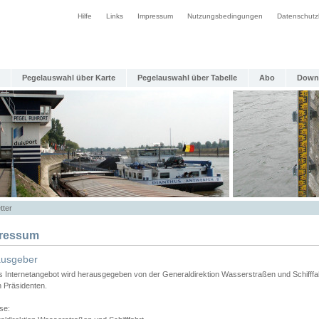
Hilfe
Links
Impressum
Nutzungsbedingungen
Datenschutz
Pegelauswahl über Karte
Pegelauswahl über Tabelle
Abo
Down
tter
ressum
ausgeber
s Internetangebot wird herausgegeben von der Generaldirektion Wasserstraßen und Schifffa
n Präsidenten.
se: