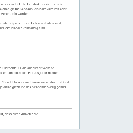
 oder nicht fehlerfrei strukturierte Formate
ches gilt für Schäden, die beim Aufrufen oder
e verursacht werden.
er Internetpräsenz ein Link unterhalten wird,
, aktuell oder vollständig sind.
 Bildrechte für die auf dieser Website
öge er sich bitte beim Herausgeber melden.
TZBund: Die auf den Internetseiten des ITZBund
gelonline@itzbund.de) nicht anderweitig genutzt
f, dass diese Anbieter die