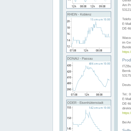
Gener
Am Pr
53121
RHEIN - Koblenz
Telef
E-Mai
DE-Ma
Wasse
im Ge
Bunde
https
DONAU - Passau
Prod
ITZBu
Bernk
53175
Deuts
Tel.:
E-Mail
ODER - Eisenhüttenstadt
DE-Ma
direkt
https:
Bei A
Soft