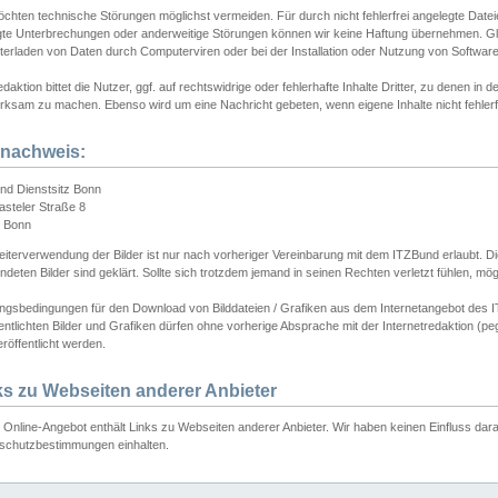
chten technische Störungen möglichst vermeiden. Für durch nicht fehlerfrei angelegte Dateien
gte Unterbrechungen oder anderweitige Störungen können wir keine Haftung übernehmen. Glei
terladen von Daten durch Computerviren oder bei der Installation oder Nutzung von Softwar
daktion bittet die Nutzer, ggf. auf rechtswidrige oder fehlerhafte Inhalte Dritter, zu denen in d
ksam zu machen. Ebenso wird um eine Nachricht gebeten, wenn eigene Inhalte nicht fehlerfrei
dnachweis:
nd Dienstsitz Bonn
asteler Straße 8
 Bonn
iterverwendung der Bilder ist nur nach vorheriger Vereinbarung mit dem ITZBund erlaubt. Die
deten Bilder sind geklärt. Sollte sich trotzdem jemand in seinen Rechten verletzt fühlen, m
ngsbedingungen für den Download von Bilddateien / Grafiken aus dem Internetangebot des I
entlichten Bilder und Grafiken dürfen ohne vorherige Absprache mit der Internetredaktion (pe
röffentlicht werden.
ks zu Webseiten anderer Anbieter
Online-Angebot enthält Links zu Webseiten anderer Anbieter. Wir haben keinen Einfluss darau
schutzbestimmungen einhalten.