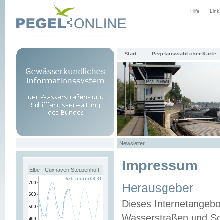
Hilfe
Link
Start
Pegelauswahl über Karte
Newsletter
Impressum
Elbe - Cuxhaven Steubenhöft
Herausgeber
Dieses Internetangebo
Wasserstraßen und Sch