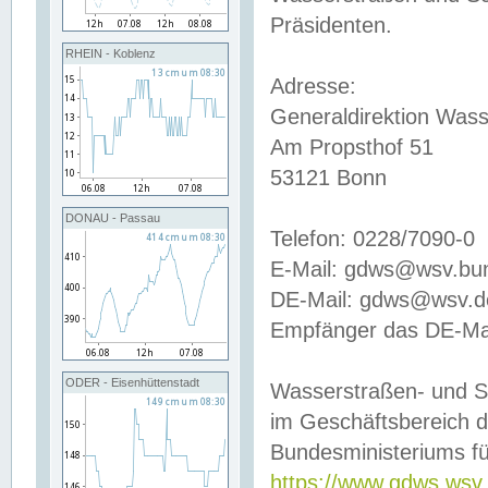
Präsidenten.
RHEIN - Koblenz
Adresse:
Generaldirektion Wass
Am Propsthof 51
53121 Bonn
DONAU - Passau
Telefon: 0228/7090-0
E-Mail: gdws@wsv.bu
DE-Mail: gdws@wsv.de-
Empfänger das DE-Mai
ODER - Eisenhüttenstadt
Wasserstraßen- und S
im Geschäftsbereich 
Bundesministeriums fü
https://www.gdws.wsv