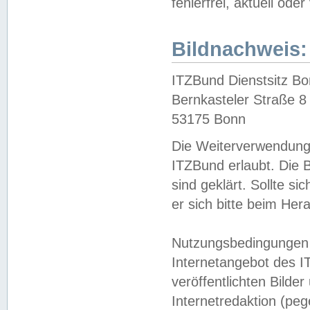
fehlerfrei, aktuell oder
Bildnachweis:
ITZBund Dienstsitz B
Bernkasteler Straße 8
53175 Bonn
Die Weiterverwendung 
ITZBund erlaubt. Die B
sind geklärt. Sollte s
er sich bitte beim He
Nutzungsbedingungen 
Internetangebot des I
veröffentlichten Bilde
Internetredaktion (peg