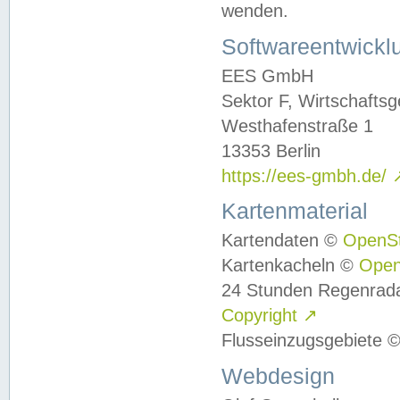
wenden.
Softwareentwickl
EES GmbH
Sektor F, Wirtschafts
Westhafenstraße 1
13353 Berlin
https://ees-gmbh.de/
Kartenmaterial
Kartendaten ©
OpenS
Kartenkacheln ©
Ope
24 Stunden Regenrad
Copyright
↗
Flusseinzugsgebiete 
Webdesign