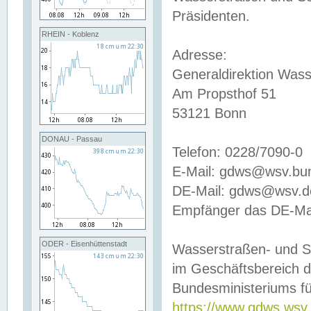
Präsidenten.
RHEIN - Koblenz
Adresse:
Generaldirektion Wass
Am Propsthof 51
53121 Bonn
DONAU - Passau
Telefon: 0228/7090-0
E-Mail: gdws@wsv.bu
DE-Mail: gdws@wsv.de-
Empfänger das DE-Mai
ODER - Eisenhüttenstadt
Wasserstraßen- und S
im Geschäftsbereich 
Bundesministeriums fü
https://www.gdws.wsv