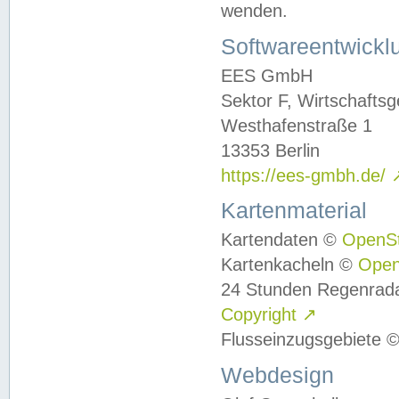
wenden.
Softwareentwickl
EES GmbH
Sektor F, Wirtschafts
Westhafenstraße 1
13353 Berlin
https://ees-gmbh.de/
Kartenmaterial
Kartendaten ©
OpenS
Kartenkacheln ©
Ope
24 Stunden Regenrad
Copyright
↗
Flusseinzugsgebiete 
Webdesign