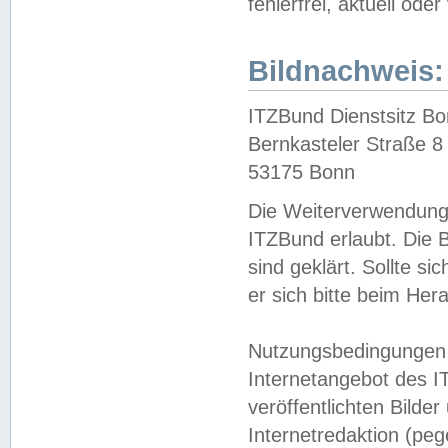
fehlerfrei, aktuell oder
Bildnachweis:
ITZBund Dienstsitz B
Bernkasteler Straße 8
53175 Bonn
Die Weiterverwendung 
ITZBund erlaubt. Die B
sind geklärt. Sollte s
er sich bitte beim He
Nutzungsbedingungen 
Internetangebot des I
veröffentlichten Bilde
Internetredaktion (peg