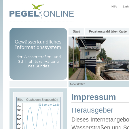
Hilfe
Link
Start
Pegelauswahl über Karte
Newsletter
Impressum
Elbe - Cuxhaven Steubenhöft
Herausgeber
Dieses Internetangebo
Wasserstraßen und Sch