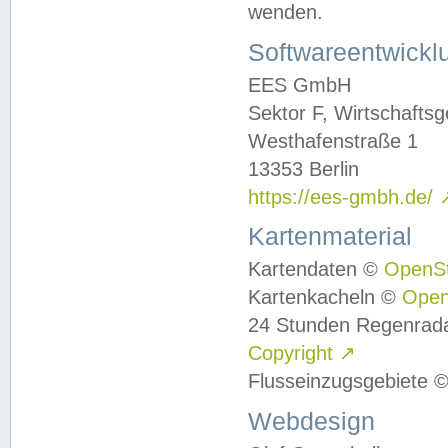
wenden.
Softwareentwickl
EES GmbH
Sektor F, Wirtschafts
Westhafenstraße 1
13353 Berlin
https://ees-gmbh.de/
Kartenmaterial
Kartendaten ©
OpenS
Kartenkacheln ©
Ope
24 Stunden Regenrad
Copyright
↗
Flusseinzugsgebiete 
Webdesign