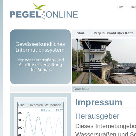
Hilfe
Link
Start
Pegelauswahl über Karte
Newsletter
Impressum
Elbe - Cuxhaven Steubenhöft
Herausgeber
Dieses Internetangebo
Wasserstraßen und Sch