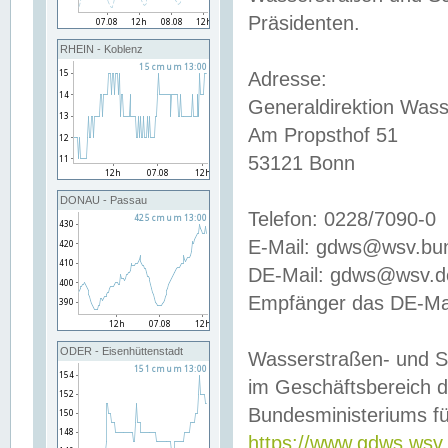
Präsidenten.
RHEIN - Koblenz
Adresse:
Generaldirektion Wass
Am Propsthof 51
53121 Bonn
DONAU - Passau
Telefon: 0228/7090-0
E-Mail: gdws@wsv.bu
DE-Mail: gdws@wsv.de-
Empfänger das DE-Mai
ODER - Eisenhüttenstadt
Wasserstraßen- und S
im Geschäftsbereich 
Bundesministeriums fü
https://www.gdws.wsv