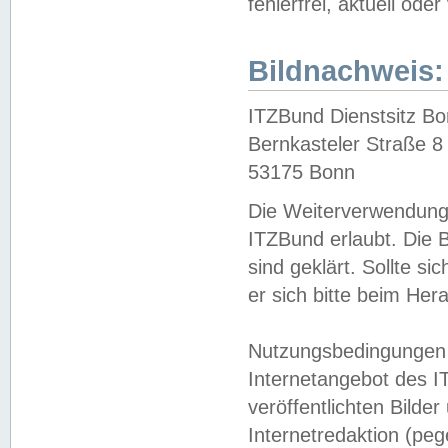
fehlerfrei, aktuell oder
Bildnachweis:
ITZBund Dienstsitz B
Bernkasteler Straße 8
53175 Bonn
Die Weiterverwendung 
ITZBund erlaubt. Die B
sind geklärt. Sollte s
er sich bitte beim He
Nutzungsbedingungen 
Internetangebot des I
veröffentlichten Bilde
Internetredaktion (peg