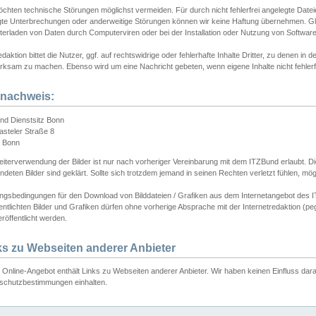
chten technische Störungen möglichst vermeiden. Für durch nicht fehlerfrei angelegte Dateien
gte Unterbrechungen oder anderweitige Störungen können wir keine Haftung übernehmen. Glei
terladen von Daten durch Computerviren oder bei der Installation oder Nutzung von Softwar
daktion bittet die Nutzer, ggf. auf rechtswidrige oder fehlerhafte Inhalte Dritter, zu denen in d
ksam zu machen. Ebenso wird um eine Nachricht gebeten, wenn eigene Inhalte nicht fehlerfrei
dnachweis:
nd Dienstsitz Bonn
asteler Straße 8
 Bonn
iterverwendung der Bilder ist nur nach vorheriger Vereinbarung mit dem ITZBund erlaubt. Die
deten Bilder sind geklärt. Sollte sich trotzdem jemand in seinen Rechten verletzt fühlen, m
ngsbedingungen für den Download von Bilddateien / Grafiken aus dem Internetangebot des I
entlichten Bilder und Grafiken dürfen ohne vorherige Absprache mit der Internetredaktion (pe
röffentlicht werden.
ks zu Webseiten anderer Anbieter
Online-Angebot enthält Links zu Webseiten anderer Anbieter. Wir haben keinen Einfluss darau
schutzbestimmungen einhalten.