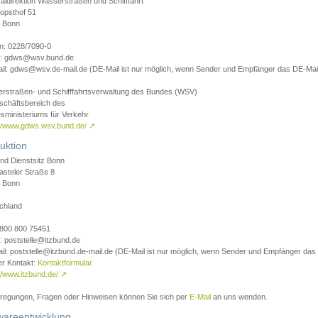
aldirektion Wasserstraßen und Schifffahrt
opsthof 51
 Bonn
on: 0228/7090-0
l: gdws@wsv.bund.de
il: gdws@wsv.de-mail.de (DE-Mail ist nur möglich, wenn Sender und Empfänger das DE-Mail
rstraßen- und Schifffahrtsverwaltung des Bundes (WSV)
schäftsbereich des
sministeriums für Verkehr
://www.gdws.wsv.bund.de/
↗
uktion
nd Dienstsitz Bonn
asteler Straße 8
 Bonn
chland
 0800 800 75451
: poststelle@itzbund.de
il: poststelle@itzbund.de-mail.de (DE-Mail ist nur möglich, wenn Sender und Empfänger das
er Kontakt:
Kontaktformular
//www.itzbund.de/
↗
nregungen, Fragen oder Hinweisen können Sie sich per
E-Mail
an uns wenden.
wareentwicklung