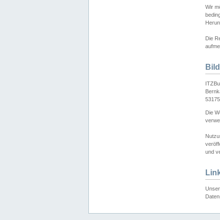
Wir mö
bedin
Herun
Die Re
aufmer
Bil
ITZBu
Bernk
53175
Die We
verwen
Nutzu
veröff
und ve
Lin
Unser 
Daten