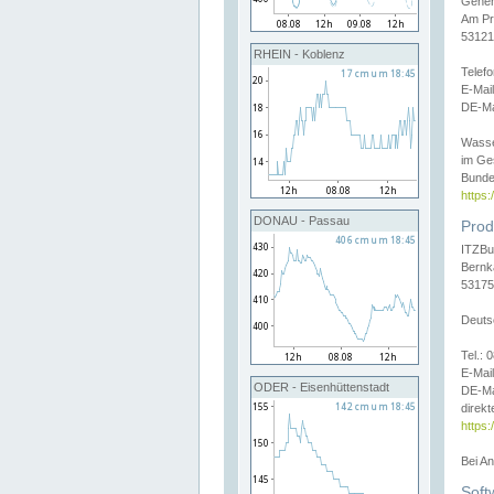
Gener
Am Pr
53121
RHEIN - Koblenz
Telef
E-Mai
DE-Ma
Wasse
im Ge
Bunde
https
DONAU - Passau
Prod
ITZBu
Bernk
53175
Deuts
Tel.:
E-Mail
ODER - Eisenhüttenstadt
DE-Ma
direkt
https:
Bei A
Soft