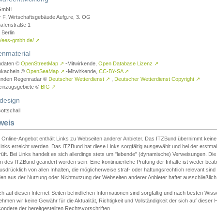
GmbH
r F, Wirtschaftsgebäude Aufg.re, 3. OG
afenstraße 1
Berlin
://ees-gmbh.de/
↗
enmaterial
ndaten ©
OpenStreetMap
↗
-Mitwirkende,
Open Database Lizenz
↗
nkacheln ©
OpenSeaMap
↗
-Mitwirkende,
CC-BY-SA
↗
unden Regenradar ©
Deutscher Wetterdienst
↗
,
Deutscher Wetterdienst Copyright
↗
einzugsgebiete ©
BfG
↗
design
ottschall
weis
 Online-Angebot enthält Links zu Webseiten anderer Anbieter. Das ITZBund übernimmt keine V
inks erreicht werden. Das ITZBund hat diese Links sorgfältig ausgewählt und bei der erstmal
üft. Bei Links handelt es sich allerdings stets um "lebende" (dynamische) Verweisungen. Die
 des ITZBund geändert worden sein. Eine kontinuierliche Prüfung der Inhalte ist weder beab
usdrücklich von allen Inhalten, die möglicherweise straf- oder haftungsrechtlich relevant sin
n aus der Nutzung oder Nichtnutzung der Webseiten anderer Anbieter haftet ausschließlich d
ch auf diesen Internet-Seiten befindlichen Informationen sind sorgfältig und nach besten 
hmen wir keine Gewähr für die Aktualität, Richtigkeit und Vollständigkeit der sich auf diese
ondere der bereitgestellten Rechtsvorschriften.