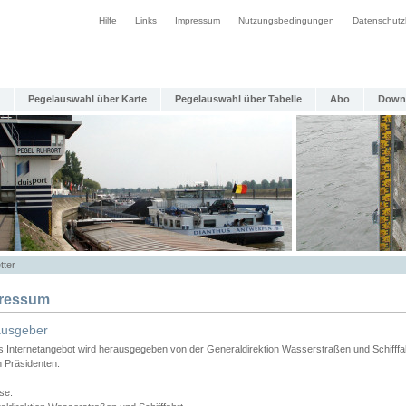
Hilfe
Links
Impressum
Nutzungsbedingungen
Datenschutz
Pegelauswahl über Karte
Pegelauswahl über Tabelle
Abo
Down
tter
ressum
ausgeber
s Internetangebot wird herausgegeben von der Generaldirektion Wasserstraßen und Schifffa
n Präsidenten.
se: