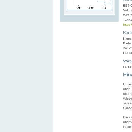
EES 
Sekto
Westh
13353 
https
Kart
Karte
Karte
24 St
Fluss
Web
Olaf G
Hin
Unser
über L
überpr
Wissen
sich a
Schäde
Die si
überne
insbes