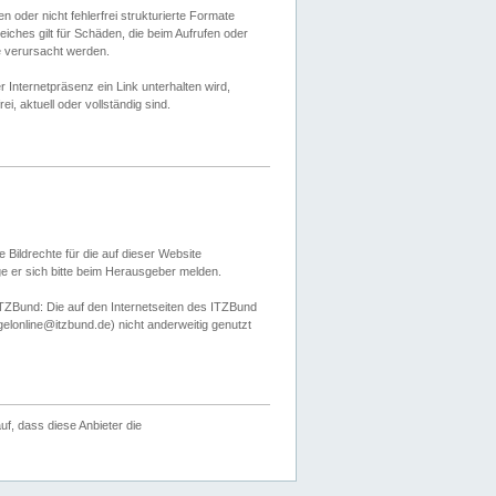
 oder nicht fehlerfrei strukturierte Formate
ches gilt für Schäden, die beim Aufrufen oder
e verursacht werden.
er Internetpräsenz ein Link unterhalten wird,
, aktuell oder vollständig sind.
 Bildrechte für die auf dieser Website
öge er sich bitte beim Herausgeber melden.
TZBund: Die auf den Internetseiten des ITZBund
gelonline@itzbund.de) nicht anderweitig genutzt
f, dass diese Anbieter die