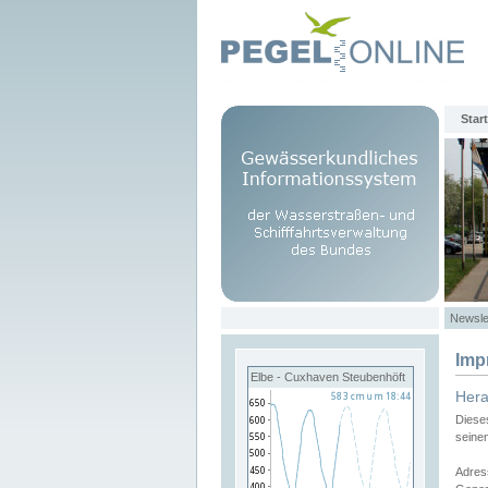
Start
Newsle
Imp
Elbe - Cuxhaven Steubenhöft
Her
Diese
seine
Adres