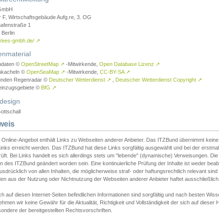
GmbH
r F, Wirtschaftsgebäude Aufg.re, 3. OG
afenstraße 1
Berlin
://ees-gmbh.de/
↗
enmaterial
ndaten ©
OpenStreetMap
↗
-Mitwirkende,
Open Database Lizenz
↗
nkacheln ©
OpenSeaMap
↗
-Mitwirkende,
CC-BY-SA
↗
unden Regenradar ©
Deutscher Wetterdienst
↗
,
Deutscher Wetterdienst Copyright
↗
einzugsgebiete ©
BfG
↗
design
ottschall
weis
 Online-Angebot enthält Links zu Webseiten anderer Anbieter. Das ITZBund übernimmt keine V
inks erreicht werden. Das ITZBund hat diese Links sorgfältig ausgewählt und bei der erstmal
üft. Bei Links handelt es sich allerdings stets um "lebende" (dynamische) Verweisungen. Die
 des ITZBund geändert worden sein. Eine kontinuierliche Prüfung der Inhalte ist weder beab
usdrücklich von allen Inhalten, die möglicherweise straf- oder haftungsrechtlich relevant sin
n aus der Nutzung oder Nichtnutzung der Webseiten anderer Anbieter haftet ausschließlich d
ch auf diesen Internet-Seiten befindlichen Informationen sind sorgfältig und nach besten 
hmen wir keine Gewähr für die Aktualität, Richtigkeit und Vollständigkeit der sich auf diese
ondere der bereitgestellten Rechtsvorschriften.