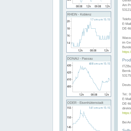
Gener
Am Pr
53121
RHEIN - Koblenz
Telef
E-Mai
DE-Ma
Wasse
im Ge
Bunde
https
DONAU - Passau
Prod
ITZBu
Bernk
53175
Deuts
Tel.:
E-Mail
ODER - Eisenhüttenstadt
DE-Ma
direkt
https:
Bei A
Soft