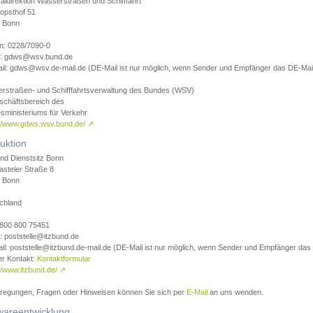
aldirektion Wasserstraßen und Schifffahrt
opsthof 51
 Bonn
on: 0228/7090-0
l: gdws@wsv.bund.de
il: gdws@wsv.de-mail.de (DE-Mail ist nur möglich, wenn Sender und Empfänger das DE-Mail
rstraßen- und Schifffahrtsverwaltung des Bundes (WSV)
schäftsbereich des
sministeriums für Verkehr
://www.gdws.wsv.bund.de/
↗
uktion
nd Dienstsitz Bonn
asteler Straße 8
 Bonn
chland
 0800 800 75451
: poststelle@itzbund.de
il: poststelle@itzbund.de-mail.de (DE-Mail ist nur möglich, wenn Sender und Empfänger das
er Kontakt:
Kontaktformular
//www.itzbund.de/
↗
nregungen, Fragen oder Hinweisen können Sie sich per
E-Mail
an uns wenden.
wareentwicklung