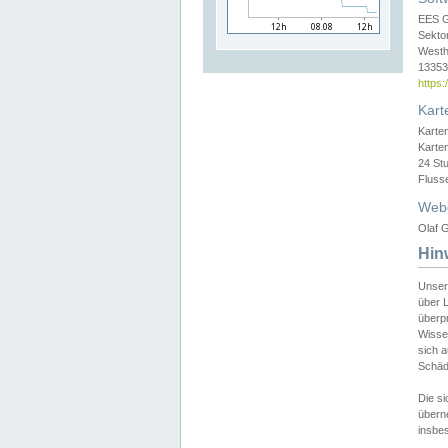
EES 
Sekto
Westh
13353 
https
Kart
Karte
Karte
24 St
Fluss
Web
Olaf G
Hin
Unser
über L
überpr
Wissen
sich a
Schäde
Die si
überne
insbes