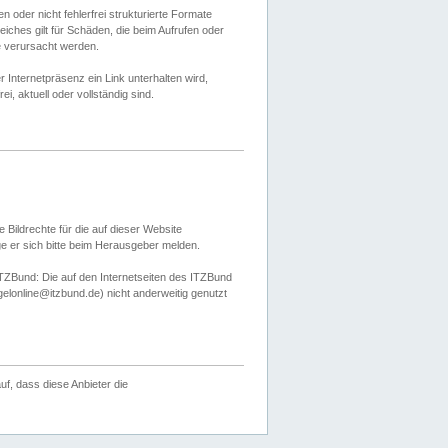
 oder nicht fehlerfrei strukturierte Formate
ches gilt für Schäden, die beim Aufrufen oder
e verursacht werden.
er Internetpräsenz ein Link unterhalten wird,
, aktuell oder vollständig sind.
 Bildrechte für die auf dieser Website
öge er sich bitte beim Herausgeber melden.
TZBund: Die auf den Internetseiten des ITZBund
gelonline@itzbund.de) nicht anderweitig genutzt
f, dass diese Anbieter die