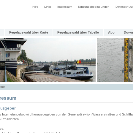
Hilfe
Links
Impressum
Nutzungsbedingungen
Datenschutz
Pegelauswahl über Karte
Pegelauswahl über Tabelle
Abo
Down
tter
ressum
ausgeber
s Internetangebot wird herausgegeben von der Generaldirektion Wasserstraßen und Schifffa
n Präsidenten.
se: