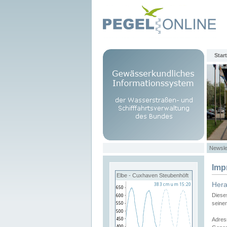
Start
Newsle
Imp
Elbe - Cuxhaven Steubenhöft
Her
Diese
seine
Adres