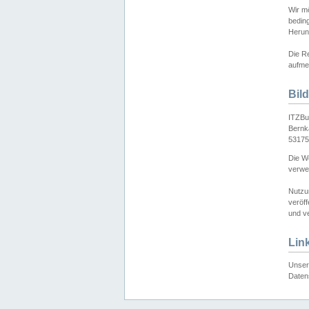
Wir mö
bedin
Herun
Die Re
aufmer
Bil
ITZBu
Bernk
53175
Die We
verwen
Nutzu
veröff
und ve
Lin
Unser 
Daten