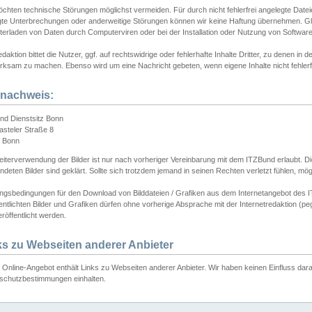
chten technische Störungen möglichst vermeiden. Für durch nicht fehlerfrei angelegte Dateien
gte Unterbrechungen oder anderweitige Störungen können wir keine Haftung übernehmen. Glei
terladen von Daten durch Computerviren oder bei der Installation oder Nutzung von Softwar
daktion bittet die Nutzer, ggf. auf rechtswidrige oder fehlerhafte Inhalte Dritter, zu denen in d
ksam zu machen. Ebenso wird um eine Nachricht gebeten, wenn eigene Inhalte nicht fehlerfrei
dnachweis:
nd Dienstsitz Bonn
asteler Straße 8
 Bonn
iterverwendung der Bilder ist nur nach vorheriger Vereinbarung mit dem ITZBund erlaubt. Die
deten Bilder sind geklärt. Sollte sich trotzdem jemand in seinen Rechten verletzt fühlen, m
ngsbedingungen für den Download von Bilddateien / Grafiken aus dem Internetangebot des I
entlichten Bilder und Grafiken dürfen ohne vorherige Absprache mit der Internetredaktion (pe
röffentlicht werden.
ks zu Webseiten anderer Anbieter
Online-Angebot enthält Links zu Webseiten anderer Anbieter. Wir haben keinen Einfluss darau
schutzbestimmungen einhalten.