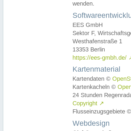
wenden.
Softwareentwickl
EES GmbH
Sektor F, Wirtschafts
Westhafenstraße 1
13353 Berlin
https://ees-gmbh.de/
Kartenmaterial
Kartendaten ©
OpenS
Kartenkacheln ©
Ope
24 Stunden Regenrad
Copyright
↗
Flusseinzugsgebiete 
Webdesign