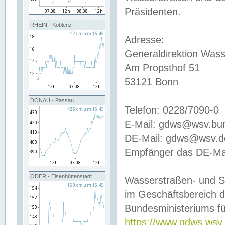
Präsidenten.
RHEIN - Koblenz
Adresse:
Generaldirektion Wass
Am Propsthof 51
53121 Bonn
DONAU - Passau
Telefon: 0228/7090-0
E-Mail: gdws@wsv.bu
DE-Mail: gdws@wsv.de-
Empfänger das DE-Mai
ODER - Eisenhüttenstadt
Wasserstraßen- und S
im Geschäftsbereich 
Bundesministeriums fü
https://www.gdws.wsv