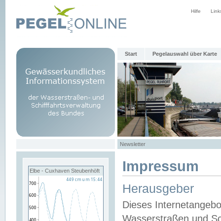
Hilfe
Link
Start
Pegelauswahl über Karte
Newsletter
Impressum
Elbe - Cuxhaven Steubenhöft
Herausgeber
Dieses Internetangebo
Wasserstraßen und Sch