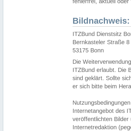
fehlerfrei, aktuell oder
Bildnachweis:
ITZBund Dienstsitz B
Bernkasteler Straße 8
53175 Bonn
Die Weiterverwendung 
ITZBund erlaubt. Die B
sind geklärt. Sollte s
er sich bitte beim He
Nutzungsbedingungen 
Internetangebot des I
veröffentlichten Bilde
Internetredaktion (peg