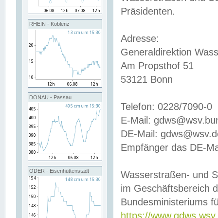
Präsidenten.
RHEIN - Koblenz
Adresse:
Generaldirektion Wass
Am Propsthof 51
53121 Bonn
DONAU - Passau
Telefon: 0228/7090-0
E-Mail: gdws@wsv.bu
DE-Mail: gdws@wsv.de-
Empfänger das DE-Mai
ODER - Eisenhüttenstadt
Wasserstraßen- und S
im Geschäftsbereich 
Bundesministeriums fü
https://www.gdws.wsv