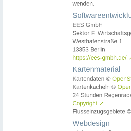
wenden.
Softwareentwickl
EES GmbH
Sektor F, Wirtschafts
Westhafenstraße 1
13353 Berlin
https://ees-gmbh.de/
Kartenmaterial
Kartendaten ©
OpenS
Kartenkacheln ©
Ope
24 Stunden Regenrad
Copyright
↗
Flusseinzugsgebiete 
Webdesign