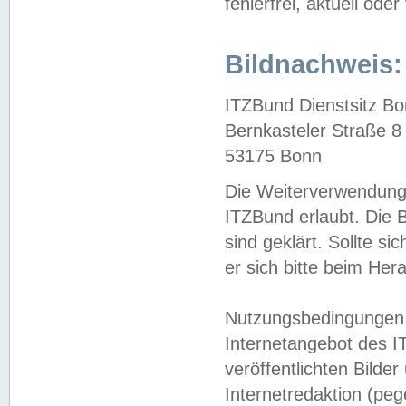
fehlerfrei, aktuell oder
Bildnachweis:
ITZBund Dienstsitz B
Bernkasteler Straße 8
53175 Bonn
Die Weiterverwendung 
ITZBund erlaubt. Die B
sind geklärt. Sollte s
er sich bitte beim He
Nutzungsbedingungen 
Internetangebot des I
veröffentlichten Bilde
Internetredaktion (peg