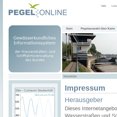
Hilfe
Link
Start
Pegelauswahl über Karte
Newsletter
Impressum
Elbe - Cuxhaven Steubenhöft
Herausgeber
Dieses Internetangebo
Wasserstraßen und Sch