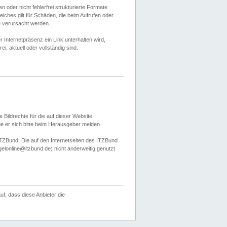
 oder nicht fehlerfrei strukturierte Formate
ches gilt für Schäden, die beim Aufrufen oder
e verursacht werden.
er Internetpräsenz ein Link unterhalten wird,
, aktuell oder vollständig sind.
 Bildrechte für die auf dieser Website
öge er sich bitte beim Herausgeber melden.
TZBund: Die auf den Internetseiten des ITZBund
gelonline@itzbund.de) nicht anderweitig genutzt
f, dass diese Anbieter die