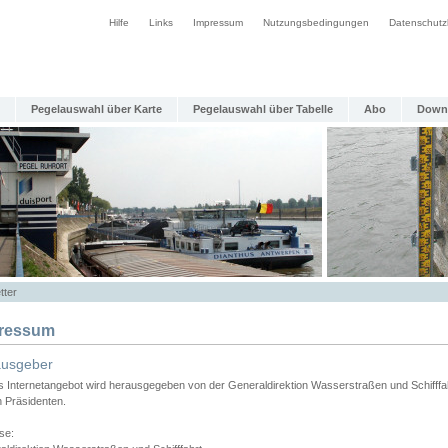
Hilfe
Links
Impressum
Nutzungsbedingungen
Datenschutz
Pegelauswahl über Karte
Pegelauswahl über Tabelle
Abo
Down
tter
ressum
ausgeber
s Internetangebot wird herausgegeben von der Generaldirektion Wasserstraßen und Schifffa
n Präsidenten.
se: