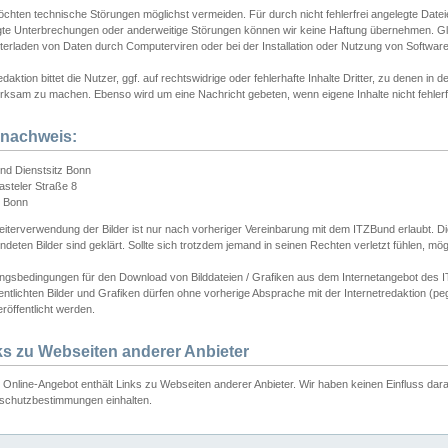
chten technische Störungen möglichst vermeiden. Für durch nicht fehlerfrei angelegte Dateien
gte Unterbrechungen oder anderweitige Störungen können wir keine Haftung übernehmen. Glei
terladen von Daten durch Computerviren oder bei der Installation oder Nutzung von Softwar
daktion bittet die Nutzer, ggf. auf rechtswidrige oder fehlerhafte Inhalte Dritter, zu denen in d
ksam zu machen. Ebenso wird um eine Nachricht gebeten, wenn eigene Inhalte nicht fehlerfrei
dnachweis:
nd Dienstsitz Bonn
asteler Straße 8
 Bonn
iterverwendung der Bilder ist nur nach vorheriger Vereinbarung mit dem ITZBund erlaubt. Die
deten Bilder sind geklärt. Sollte sich trotzdem jemand in seinen Rechten verletzt fühlen, m
ngsbedingungen für den Download von Bilddateien / Grafiken aus dem Internetangebot des I
entlichten Bilder und Grafiken dürfen ohne vorherige Absprache mit der Internetredaktion (pe
röffentlicht werden.
ks zu Webseiten anderer Anbieter
Online-Angebot enthält Links zu Webseiten anderer Anbieter. Wir haben keinen Einfluss darau
schutzbestimmungen einhalten.