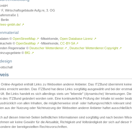
GmbH
r F, Wirtschaftsgebäude Aufg.re, 3. OG
afenstraße 1
Berlin
://ees-gmbh.de/
↗
enmaterial
ndaten ©
OpenStreetMap
↗
-Mitwirkende,
Open Database Lizenz
↗
nkacheln ©
OpenSeaMap
↗
-Mitwirkende,
CC-BY-SA
↗
unden Regenradar ©
Deutscher Wetterdienst
↗
,
Deutscher Wetterdienst Copyright
↗
einzugsgebiete ©
BfG
↗
design
ottschall
weis
 Online-Angebot enthält Links zu Webseiten anderer Anbieter. Das ITZBund übernimmt keine V
inks erreicht werden. Das ITZBund hat diese Links sorgfältig ausgewählt und bei der erstmal
üft. Bei Links handelt es sich allerdings stets um "lebende" (dynamische) Verweisungen. Die
 des ITZBund geändert worden sein. Eine kontinuierliche Prüfung der Inhalte ist weder beab
usdrücklich von allen Inhalten, die möglicherweise straf- oder haftungsrechtlich relevant sin
n aus der Nutzung oder Nichtnutzung der Webseiten anderer Anbieter haftet ausschließlich d
ch auf diesen Internet-Seiten befindlichen Informationen sind sorgfältig und nach besten 
hmen wir keine Gewähr für die Aktualität, Richtigkeit und Vollständigkeit der sich auf diese
ondere der bereitgestellten Rechtsvorschriften.