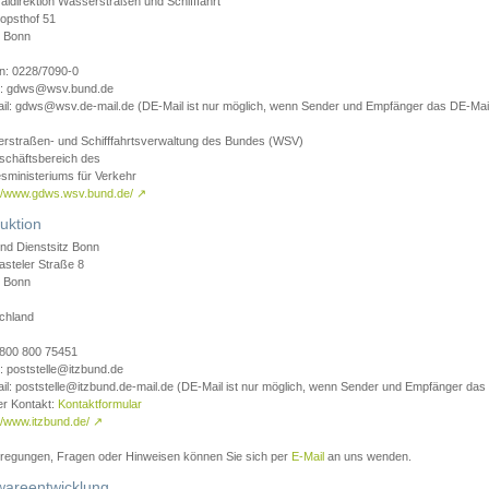
aldirektion Wasserstraßen und Schifffahrt
opsthof 51
 Bonn
on: 0228/7090-0
l: gdws@wsv.bund.de
il: gdws@wsv.de-mail.de (DE-Mail ist nur möglich, wenn Sender und Empfänger das DE-Mail
rstraßen- und Schifffahrtsverwaltung des Bundes (WSV)
schäftsbereich des
sministeriums für Verkehr
://www.gdws.wsv.bund.de/
↗
uktion
nd Dienstsitz Bonn
asteler Straße 8
 Bonn
chland
 0800 800 75451
: poststelle@itzbund.de
il: poststelle@itzbund.de-mail.de (DE-Mail ist nur möglich, wenn Sender und Empfänger das
er Kontakt:
Kontaktformular
//www.itzbund.de/
↗
nregungen, Fragen oder Hinweisen können Sie sich per
E-Mail
an uns wenden.
wareentwicklung