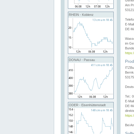
Gener
Am Pr
53121
RHEIN - Koblenz
Telef
E-Mai
DE-Ma
Wasse
im Ge
Bunde
https
DONAU - Passau
Prod
ITZBu
Bernk
53175
Deuts
Tel.:
E-Mail
ODER - Eisenhüttenstadt
DE-Ma
direkt
https:
Bei A
Soft