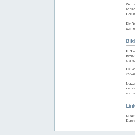
Wir mö
bedin
Herun
Die Re
aufmer
Bil
ITZBu
Bernk
53175
Die We
verwen
Nutzu
veröff
und ve
Lin
Unser 
Daten