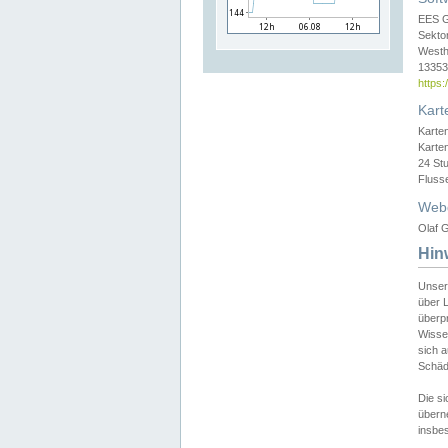
EES 
Sekto
Westh
13353 
https
Kart
Karte
Karte
24 St
Fluss
Web
Olaf G
Hin
Unser
über L
überpr
Wissen
sich a
Schäde
Die si
überne
insbes