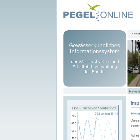
Start
Newsle
Imp
Elbe - Cuxhaven Steubenhöft
Her
Diese
seine
Adres