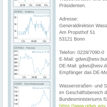
Präsidenten.
RHEIN - Koblenz
Adresse:
Generaldirektion Wass
Am Propsthof 51
53121 Bonn
DONAU - Passau
Telefon: 0228/7090-0
E-Mail: gdws@wsv.bu
DE-Mail: gdws@wsv.de-
Empfänger das DE-Mai
ODER - Eisenhüttenstadt
Wasserstraßen- und S
im Geschäftsbereich 
Bundesministeriums fü
https://www.gdws.wsv