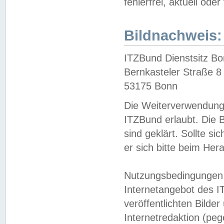
fehlerfrei, aktuell oder
Bildnachweis:
ITZBund Dienstsitz B
Bernkasteler Straße 8
53175 Bonn
Die Weiterverwendung 
ITZBund erlaubt. Die B
sind geklärt. Sollte s
er sich bitte beim He
Nutzungsbedingungen 
Internetangebot des I
veröffentlichten Bilde
Internetredaktion (peg