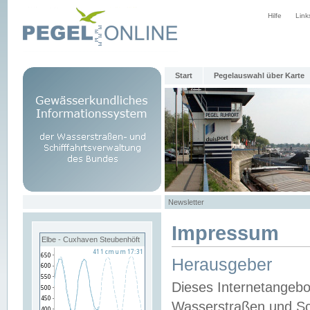
Hilfe
Link
Start
Pegelauswahl über Karte
Newsletter
Impressum
Elbe - Cuxhaven Steubenhöft
Herausgeber
Dieses Internetangebo
Wasserstraßen und Sch