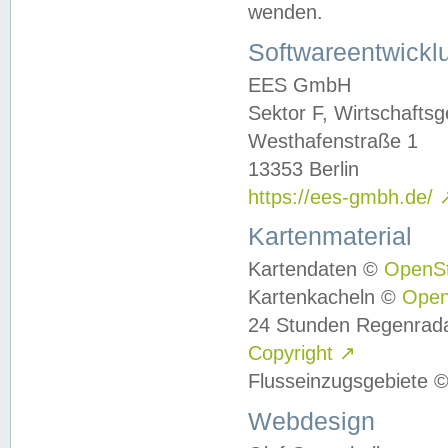
wenden.
Softwareentwickl
EES GmbH
Sektor F, Wirtschafts
Westhafenstraße 1
13353 Berlin
https://ees-gmbh.de/
Kartenmaterial
Kartendaten ©
OpenS
Kartenkacheln ©
Ope
24 Stunden Regenrad
Copyright
↗
Flusseinzugsgebiete 
Webdesign