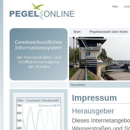
Hilfe
Link
Start
Pegelauswahl über Karte
Newsletter
Impressum
Elbe - Cuxhaven Steubenhöft
Herausgeber
Dieses Internetangebo
Wasserstraßen und Sch