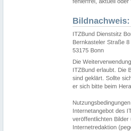
fehlerfrei, aktuell oder
Bildnachweis:
ITZBund Dienstsitz B
Bernkasteler Straße 8
53175 Bonn
Die Weiterverwendung 
ITZBund erlaubt. Die B
sind geklärt. Sollte s
er sich bitte beim He
Nutzungsbedingungen 
Internetangebot des I
veröffentlichten Bilde
Internetredaktion (peg