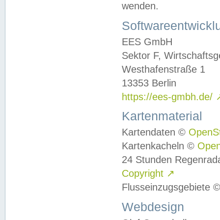
wenden.
Softwareentwickl
EES GmbH
Sektor F, Wirtschafts
Westhafenstraße 1
13353 Berlin
https://ees-gmbh.de/
Kartenmaterial
Kartendaten ©
OpenS
Kartenkacheln ©
Ope
24 Stunden Regenrad
Copyright
↗
Flusseinzugsgebiete 
Webdesign