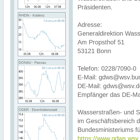
Präsidenten.
RHEIN - Koblenz
Adresse:
Generaldirektion Wass
Am Propsthof 51
53121 Bonn
DONAU - Passau
Telefon: 0228/7090-0
E-Mail: gdws@wsv.bu
DE-Mail: gdws@wsv.de-
Empfänger das DE-Mai
ODER - Eisenhüttenstadt
Wasserstraßen- und S
im Geschäftsbereich 
Bundesministeriums fü
https://www.gdws.wsv