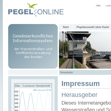
Hilfe
Link
Start
Pegelauswahl über Karte
Newsletter
Impressum
Elbe - Cuxhaven Steubenhöft
Herausgeber
Dieses Internetangebo
Wasserstraßen und Sch