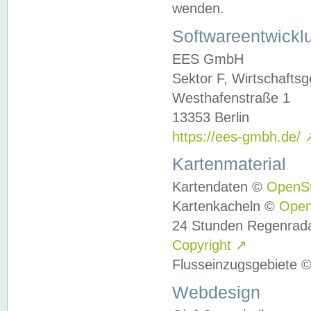
wenden.
Softwareentwickl
EES GmbH
Sektor F, Wirtschafts
Westhafenstraße 1
13353 Berlin
https://ees-gmbh.de/
Kartenmaterial
Kartendaten ©
OpenS
Kartenkacheln ©
Ope
24 Stunden Regenrad
Copyright
↗
Flusseinzugsgebiete 
Webdesign