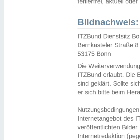
fehlerfrei, aktuell oder
Bildnachweis:
ITZBund Dienstsitz B
Bernkasteler Straße 8
53175 Bonn
Die Weiterverwendung 
ITZBund erlaubt. Die B
sind geklärt. Sollte s
er sich bitte beim He
Nutzungsbedingungen 
Internetangebot des I
veröffentlichten Bilde
Internetredaktion (peg