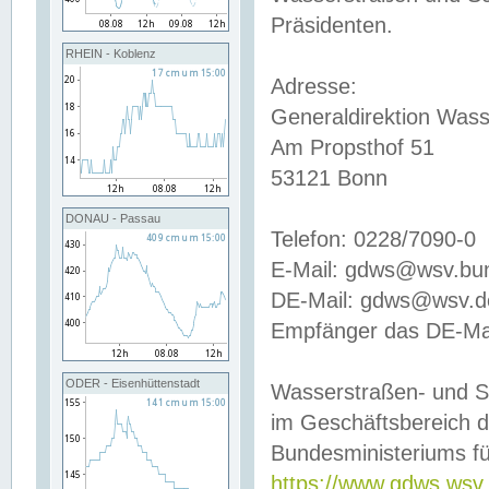
Präsidenten.
RHEIN - Koblenz
Adresse:
Generaldirektion Wass
Am Propsthof 51
53121 Bonn
DONAU - Passau
Telefon: 0228/7090-0
E-Mail: gdws@wsv.bu
DE-Mail: gdws@wsv.de-
Empfänger das DE-Mai
ODER - Eisenhüttenstadt
Wasserstraßen- und S
im Geschäftsbereich 
Bundesministeriums fü
https://www.gdws.wsv