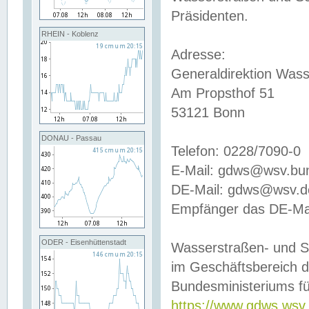
Präsidenten.
RHEIN - Koblenz
Adresse:
Generaldirektion Wass
Am Propsthof 51
53121 Bonn
DONAU - Passau
Telefon: 0228/7090-0
E-Mail: gdws@wsv.bu
DE-Mail: gdws@wsv.de-
Empfänger das DE-Mai
ODER - Eisenhüttenstadt
Wasserstraßen- und S
im Geschäftsbereich 
Bundesministeriums fü
https://www.gdws.wsv