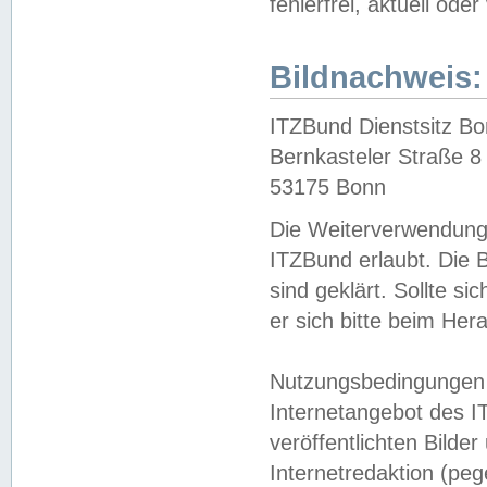
fehlerfrei, aktuell oder
Bildnachweis:
ITZBund Dienstsitz B
Bernkasteler Straße 8
53175 Bonn
Die Weiterverwendung 
ITZBund erlaubt. Die B
sind geklärt. Sollte s
er sich bitte beim He
Nutzungsbedingungen 
Internetangebot des I
veröffentlichten Bilde
Internetredaktion (peg