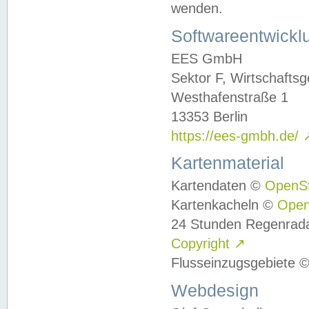
wenden.
Softwareentwickl
EES GmbH
Sektor F, Wirtschafts
Westhafenstraße 1
13353 Berlin
https://ees-gmbh.de/
Kartenmaterial
Kartendaten ©
OpenS
Kartenkacheln ©
Ope
24 Stunden Regenrad
Copyright
↗
Flusseinzugsgebiete 
Webdesign