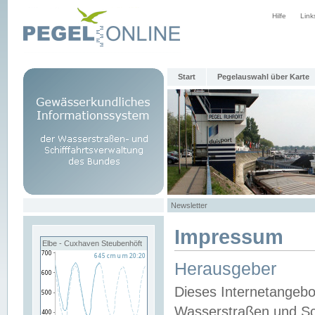
Hilfe
Link
Start
Pegelauswahl über Karte
Newsletter
Impressum
Elbe - Cuxhaven Steubenhöft
Herausgeber
Dieses Internetangebo
Wasserstraßen und Sch