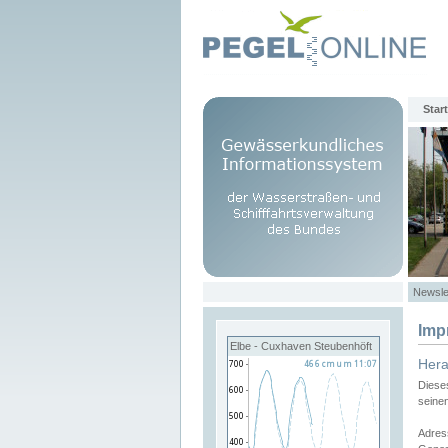
Start
Newsle
Imp
Elbe - Cuxhaven Steubenhöft
Her
Diese
seine
Adres