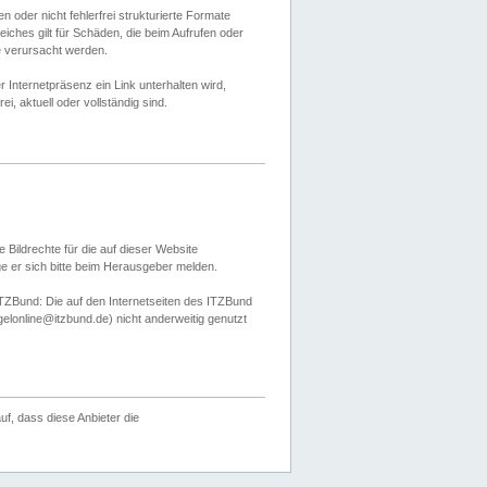
 oder nicht fehlerfrei strukturierte Formate
ches gilt für Schäden, die beim Aufrufen oder
e verursacht werden.
er Internetpräsenz ein Link unterhalten wird,
, aktuell oder vollständig sind.
 Bildrechte für die auf dieser Website
öge er sich bitte beim Herausgeber melden.
TZBund: Die auf den Internetseiten des ITZBund
gelonline@itzbund.de) nicht anderweitig genutzt
f, dass diese Anbieter die