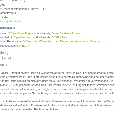
GmbH
r F, Wirtschaftsgebäude Aufg.re, 3. OG
afenstraße 1
Berlin
://ees-gmbh.de/
↗
enmaterial
ndaten ©
OpenStreetMap
↗
-Mitwirkende,
Open Database Lizenz
↗
nkacheln ©
OpenSeaMap
↗
-Mitwirkende,
CC-BY-SA
↗
unden Regenradar ©
Deutscher Wetterdienst
↗
,
Deutscher Wetterdienst Copyright
↗
einzugsgebiete ©
BfG
↗
design
ottschall
weis
 Online-Angebot enthält Links zu Webseiten anderer Anbieter. Das ITZBund übernimmt keine V
inks erreicht werden. Das ITZBund hat diese Links sorgfältig ausgewählt und bei der erstmal
üft. Bei Links handelt es sich allerdings stets um "lebende" (dynamische) Verweisungen. Die
 des ITZBund geändert worden sein. Eine kontinuierliche Prüfung der Inhalte ist weder beab
usdrücklich von allen Inhalten, die möglicherweise straf- oder haftungsrechtlich relevant sin
n aus der Nutzung oder Nichtnutzung der Webseiten anderer Anbieter haftet ausschließlich d
ch auf diesen Internet-Seiten befindlichen Informationen sind sorgfältig und nach besten 
hmen wir keine Gewähr für die Aktualität, Richtigkeit und Vollständigkeit der sich auf diese
ondere der bereitgestellten Rechtsvorschriften.