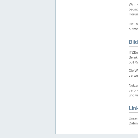
Wir mö
bedin
Herun
Die Re
aufmer
Bil
ITZBu
Bernk
53175
Die We
verwen
Nutzu
veröff
und ve
Lin
Unser 
Daten