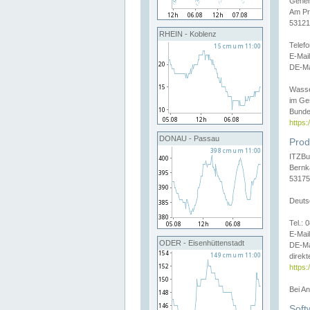
Gener
Am Pr
53121
RHEIN - Koblenz
Telef
E-Mai
DE-Ma
Wasse
im Ge
Bunde
https
DONAU - Passau
Prod
ITZBu
Bernk
53175
Deuts
Tel.:
E-Mail
ODER - Eisenhüttenstadt
DE-Ma
direkt
https:
Bei A
Soft