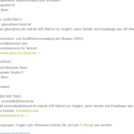
aldirektion Wasserstraßen und Schifffahrt
opsthof 51
 Bonn
on: 0228/7090-0
l: gdws@wsv.bund.de
il: gdws@wsv.de-mail.de (DE-Mail ist nur möglich, wenn Sender und Empfänger das DE-Mail
rstraßen- und Schifffahrtsverwaltung des Bundes (WSV)
schäftsbereich des
sministeriums für Verkehr
://www.gdws.wsv.bund.de/
↗
uktion
nd Dienstsitz Bonn
asteler Straße 8
 Bonn
chland
 0800 800 75451
: poststelle@itzbund.de
il: poststelle@itzbund.de-mail.de (DE-Mail ist nur möglich, wenn Sender und Empfänger das
er Kontakt:
Kontaktformular
//www.itzbund.de/
↗
nregungen, Fragen oder Hinweisen können Sie sich per
E-Mail
an uns wenden.
wareentwicklung