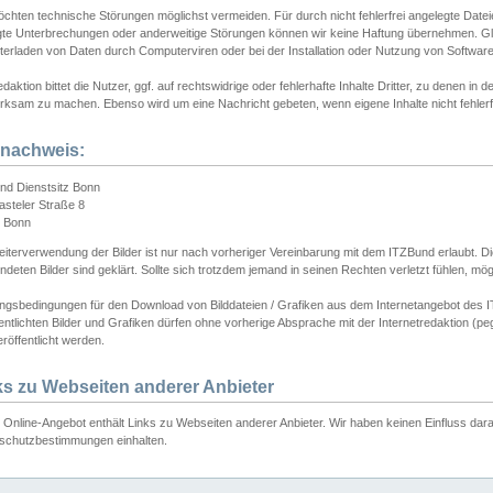
chten technische Störungen möglichst vermeiden. Für durch nicht fehlerfrei angelegte Dateien
gte Unterbrechungen oder anderweitige Störungen können wir keine Haftung übernehmen. Glei
terladen von Daten durch Computerviren oder bei der Installation oder Nutzung von Softwar
daktion bittet die Nutzer, ggf. auf rechtswidrige oder fehlerhafte Inhalte Dritter, zu denen in d
ksam zu machen. Ebenso wird um eine Nachricht gebeten, wenn eigene Inhalte nicht fehlerfrei
dnachweis:
nd Dienstsitz Bonn
asteler Straße 8
 Bonn
iterverwendung der Bilder ist nur nach vorheriger Vereinbarung mit dem ITZBund erlaubt. Die
deten Bilder sind geklärt. Sollte sich trotzdem jemand in seinen Rechten verletzt fühlen, m
ngsbedingungen für den Download von Bilddateien / Grafiken aus dem Internetangebot des I
entlichten Bilder und Grafiken dürfen ohne vorherige Absprache mit der Internetredaktion (pe
röffentlicht werden.
ks zu Webseiten anderer Anbieter
Online-Angebot enthält Links zu Webseiten anderer Anbieter. Wir haben keinen Einfluss darau
schutzbestimmungen einhalten.