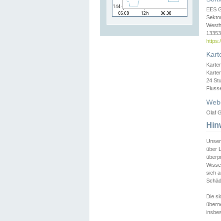
EES 
Sekto
Westh
13353 
https
Kart
Karte
Karte
24 St
Fluss
Web
Olaf G
Hin
Unser
über L
überpr
Wissen
sich a
Schäde
Die si
überne
insbes