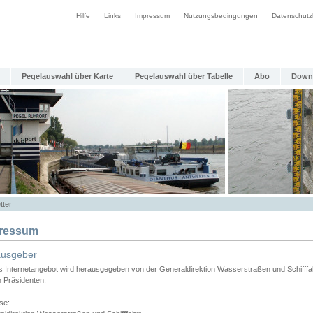
Hilfe
Links
Impressum
Nutzungsbedingungen
Datenschutz
Pegelauswahl über Karte
Pegelauswahl über Tabelle
Abo
Down
tter
ressum
ausgeber
s Internetangebot wird herausgegeben von der Generaldirektion Wasserstraßen und Schifffa
n Präsidenten.
se: