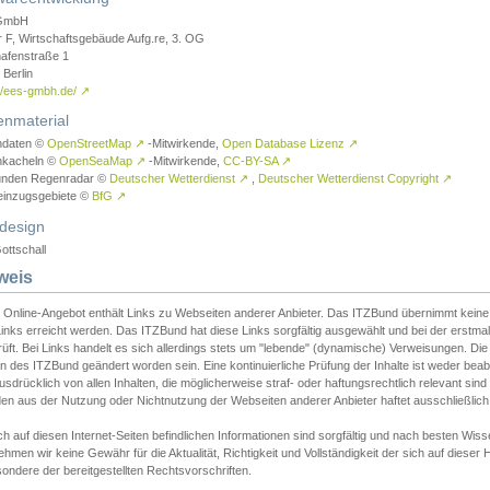
GmbH
r F, Wirtschaftsgebäude Aufg.re, 3. OG
afenstraße 1
Berlin
://ees-gmbh.de/
↗
enmaterial
ndaten ©
OpenStreetMap
↗
-Mitwirkende,
Open Database Lizenz
↗
nkacheln ©
OpenSeaMap
↗
-Mitwirkende,
CC-BY-SA
↗
unden Regenradar ©
Deutscher Wetterdienst
↗
,
Deutscher Wetterdienst Copyright
↗
einzugsgebiete ©
BfG
↗
design
ottschall
weis
 Online-Angebot enthält Links zu Webseiten anderer Anbieter. Das ITZBund übernimmt keine V
inks erreicht werden. Das ITZBund hat diese Links sorgfältig ausgewählt und bei der erstmal
üft. Bei Links handelt es sich allerdings stets um "lebende" (dynamische) Verweisungen. Die
 des ITZBund geändert worden sein. Eine kontinuierliche Prüfung der Inhalte ist weder beab
usdrücklich von allen Inhalten, die möglicherweise straf- oder haftungsrechtlich relevant sin
n aus der Nutzung oder Nichtnutzung der Webseiten anderer Anbieter haftet ausschließlich d
ch auf diesen Internet-Seiten befindlichen Informationen sind sorgfältig und nach besten 
hmen wir keine Gewähr für die Aktualität, Richtigkeit und Vollständigkeit der sich auf diese
ondere der bereitgestellten Rechtsvorschriften.