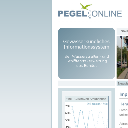
Start
Newsle
Imp
Elbe - Cuxhaven Steubenhöft
Her
Diese
seine
Adres