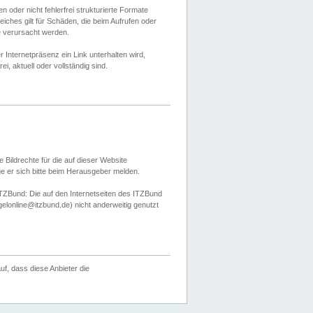
 oder nicht fehlerfrei strukturierte Formate
ches gilt für Schäden, die beim Aufrufen oder
e verursacht werden.
er Internetpräsenz ein Link unterhalten wird,
, aktuell oder vollständig sind.
 Bildrechte für die auf dieser Website
öge er sich bitte beim Herausgeber melden.
TZBund: Die auf den Internetseiten des ITZBund
gelonline@itzbund.de) nicht anderweitig genutzt
f, dass diese Anbieter die