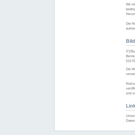
Wir mö
bedin
Herun
Die Re
aufmer
Bil
ITZBu
Bernk
53175
Die We
verwen
Nutzu
veröff
und ve
Lin
Unser 
Daten