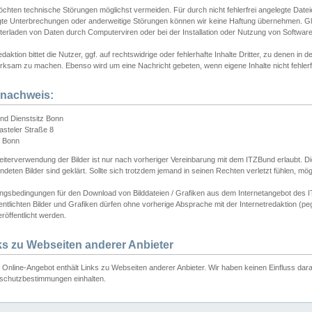
chten technische Störungen möglichst vermeiden. Für durch nicht fehlerfrei angelegte Dateien
gte Unterbrechungen oder anderweitige Störungen können wir keine Haftung übernehmen. Glei
terladen von Daten durch Computerviren oder bei der Installation oder Nutzung von Softwar
daktion bittet die Nutzer, ggf. auf rechtswidrige oder fehlerhafte Inhalte Dritter, zu denen in d
ksam zu machen. Ebenso wird um eine Nachricht gebeten, wenn eigene Inhalte nicht fehlerfrei
dnachweis:
nd Dienstsitz Bonn
asteler Straße 8
 Bonn
iterverwendung der Bilder ist nur nach vorheriger Vereinbarung mit dem ITZBund erlaubt. Die
deten Bilder sind geklärt. Sollte sich trotzdem jemand in seinen Rechten verletzt fühlen, m
ngsbedingungen für den Download von Bilddateien / Grafiken aus dem Internetangebot des I
entlichten Bilder und Grafiken dürfen ohne vorherige Absprache mit der Internetredaktion (pe
röffentlicht werden.
ks zu Webseiten anderer Anbieter
Online-Angebot enthält Links zu Webseiten anderer Anbieter. Wir haben keinen Einfluss darau
schutzbestimmungen einhalten.