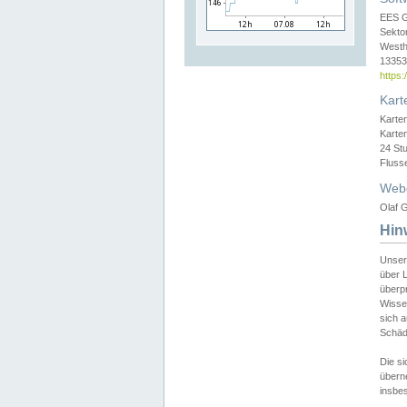
EES 
Sekto
Westh
13353 
https
Kart
Karte
Karte
24 St
Fluss
Web
Olaf G
Hin
Unser
über L
überpr
Wissen
sich a
Schäde
Die si
überne
insbes