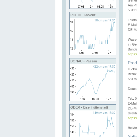
Gener
Am Pr
53121
RHEIN - Koblenz
Telef
E-Mai
DE-Ma
Wasse
im Ge
Bunde
https
DONAU - Passau
Prod
ITZBu
Bernk
53175
Deuts
Tel.:
E-Mail
ODER - Eisenhüttenstadt
DE-Ma
direkt
https:
Bei A
Soft