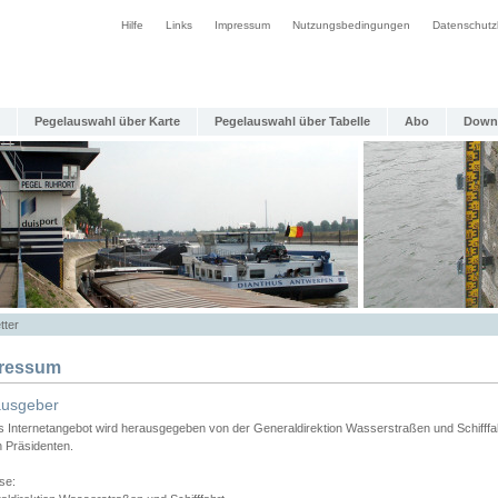
Hilfe
Links
Impressum
Nutzungsbedingungen
Datenschutz
Pegelauswahl über Karte
Pegelauswahl über Tabelle
Abo
Down
tter
ressum
ausgeber
s Internetangebot wird herausgegeben von der Generaldirektion Wasserstraßen und Schifffa
n Präsidenten.
se: