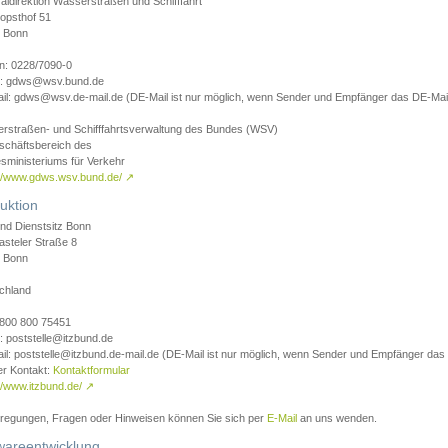
aldirektion Wasserstraßen und Schifffahrt
opsthof 51
 Bonn
on: 0228/7090-0
l: gdws@wsv.bund.de
il: gdws@wsv.de-mail.de (DE-Mail ist nur möglich, wenn Sender und Empfänger das DE-Mail
rstraßen- und Schifffahrtsverwaltung des Bundes (WSV)
schäftsbereich des
sministeriums für Verkehr
://www.gdws.wsv.bund.de/
↗
uktion
nd Dienstsitz Bonn
asteler Straße 8
 Bonn
chland
 0800 800 75451
: poststelle@itzbund.de
il: poststelle@itzbund.de-mail.de (DE-Mail ist nur möglich, wenn Sender und Empfänger das
er Kontakt:
Kontaktformular
//www.itzbund.de/
↗
nregungen, Fragen oder Hinweisen können Sie sich per
E-Mail
an uns wenden.
wareentwicklung