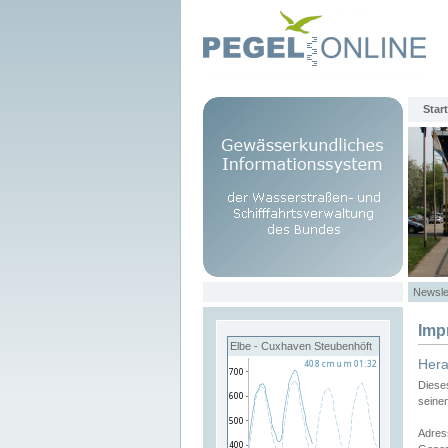
Start
Newsle
Imp
Elbe - Cuxhaven Steubenhöft
Her
Diese
seine
Adres