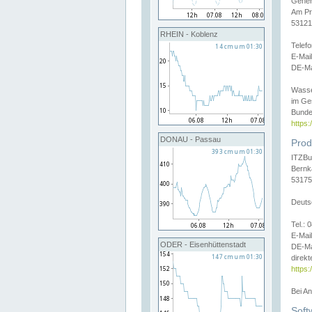
Gener
Am Pr
53121
RHEIN - Koblenz
Telef
E-Mai
DE-Ma
Wasse
im Ge
Bunde
https
DONAU - Passau
Prod
ITZBu
Bernk
53175
Deuts
Tel.:
E-Mail
ODER - Eisenhüttenstadt
DE-Ma
direkt
https:
Bei A
Soft