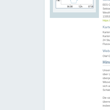
EES 
Sekto
Westh
13353 
https
Kart
Karte
Karte
24 St
Fluss
Web
Olaf G
Hin
Unser
über L
überpr
Wissen
sich a
Schäde
Die si
überne
insbes