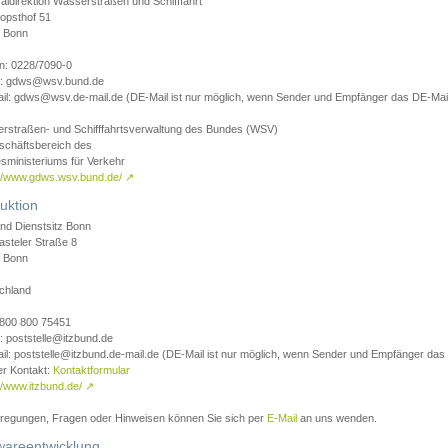
aldirektion Wasserstraßen und Schifffahrt
opsthof 51
 Bonn
on: 0228/7090-0
l: gdws@wsv.bund.de
il: gdws@wsv.de-mail.de (DE-Mail ist nur möglich, wenn Sender und Empfänger das DE-Mail
rstraßen- und Schifffahrtsverwaltung des Bundes (WSV)
schäftsbereich des
sministeriums für Verkehr
://www.gdws.wsv.bund.de/
↗
uktion
nd Dienstsitz Bonn
asteler Straße 8
 Bonn
chland
 0800 800 75451
: poststelle@itzbund.de
il: poststelle@itzbund.de-mail.de (DE-Mail ist nur möglich, wenn Sender und Empfänger das
er Kontakt:
Kontaktformular
//www.itzbund.de/
↗
nregungen, Fragen oder Hinweisen können Sie sich per
E-Mail
an uns wenden.
wareentwicklung