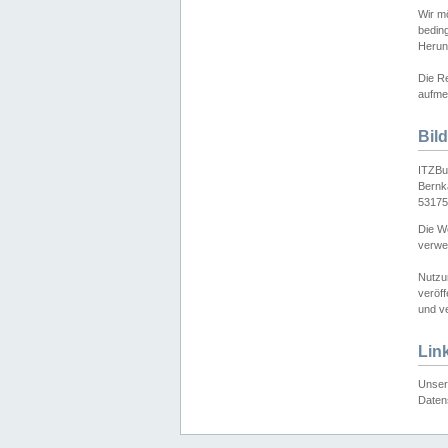
Wir mö
bedin
Herun
Die Re
aufmer
Bil
ITZBu
Bernk
53175
Die We
verwen
Nutzu
veröff
und ve
Lin
Unser 
Daten