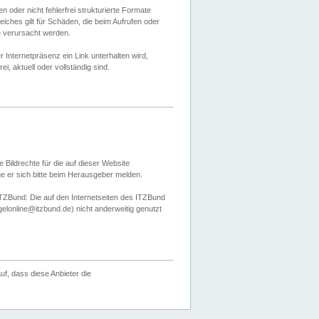
 oder nicht fehlerfrei strukturierte Formate
ches gilt für Schäden, die beim Aufrufen oder
e verursacht werden.
er Internetpräsenz ein Link unterhalten wird,
, aktuell oder vollständig sind.
 Bildrechte für die auf dieser Website
öge er sich bitte beim Herausgeber melden.
TZBund: Die auf den Internetseiten des ITZBund
gelonline@itzbund.de) nicht anderweitig genutzt
f, dass diese Anbieter die