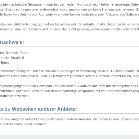
chten technische Störungen möglichst vermeiden. Für durch nicht fehlerfrei angelegte Dateien
gte Unterbrechungen oder anderweitige Störungen können wir keine Haftung übernehmen. Glei
terladen von Daten durch Computerviren oder bei der Installation oder Nutzung von Softwar
daktion bittet die Nutzer, ggf. auf rechtswidrige oder fehlerhafte Inhalte Dritter, zu denen in d
ksam zu machen. Ebenso wird um eine Nachricht gebeten, wenn eigene Inhalte nicht fehlerfrei
dnachweis:
nd Dienstsitz Bonn
asteler Straße 8
 Bonn
iterverwendung der Bilder ist nur nach vorheriger Vereinbarung mit dem ITZBund erlaubt. Die
deten Bilder sind geklärt. Sollte sich trotzdem jemand in seinen Rechten verletzt fühlen, m
ngsbedingungen für den Download von Bilddateien / Grafiken aus dem Internetangebot des I
entlichten Bilder und Grafiken dürfen ohne vorherige Absprache mit der Internetredaktion (pe
röffentlicht werden.
ks zu Webseiten anderer Anbieter
Online-Angebot enthält Links zu Webseiten anderer Anbieter. Wir haben keinen Einfluss darau
schutzbestimmungen einhalten.