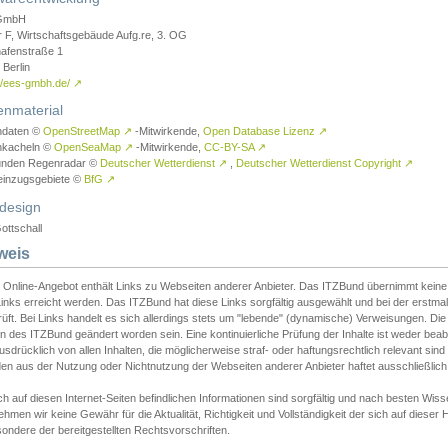
GmbH
r F, Wirtschaftsgebäude Aufg.re, 3. OG
afenstraße 1
Berlin
://ees-gmbh.de/
↗
enmaterial
ndaten ©
OpenStreetMap
↗
-Mitwirkende,
Open Database Lizenz
↗
nkacheln ©
OpenSeaMap
↗
-Mitwirkende,
CC-BY-SA
↗
unden Regenradar ©
Deutscher Wetterdienst
↗
,
Deutscher Wetterdienst Copyright
↗
einzugsgebiete ©
BfG
↗
design
ottschall
weis
 Online-Angebot enthält Links zu Webseiten anderer Anbieter. Das ITZBund übernimmt keine V
inks erreicht werden. Das ITZBund hat diese Links sorgfältig ausgewählt und bei der erstmal
üft. Bei Links handelt es sich allerdings stets um "lebende" (dynamische) Verweisungen. Die
 des ITZBund geändert worden sein. Eine kontinuierliche Prüfung der Inhalte ist weder beab
usdrücklich von allen Inhalten, die möglicherweise straf- oder haftungsrechtlich relevant sin
n aus der Nutzung oder Nichtnutzung der Webseiten anderer Anbieter haftet ausschließlich d
ch auf diesen Internet-Seiten befindlichen Informationen sind sorgfältig und nach besten 
hmen wir keine Gewähr für die Aktualität, Richtigkeit und Vollständigkeit der sich auf diese
ondere der bereitgestellten Rechtsvorschriften.