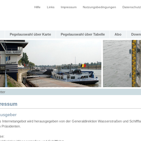
Hilfe
Links
Impressum
Nutzungsbedingungen
Datenschutz
Pegelauswahl über Karte
Pegelauswahl über Tabelle
Abo
Down
tter
ressum
ausgeber
s Internetangebot wird herausgegeben von der Generaldirektion Wasserstraßen und Schifffa
n Präsidenten.
se: