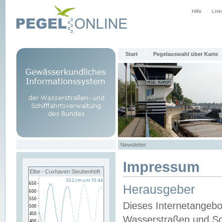
Hilfe
Link
Start
Pegelauswahl über Karte
Newsletter
Impressum
Elbe - Cuxhaven Steubenhöft
Herausgeber
Dieses Internetangebo
Wasserstraßen und Sch