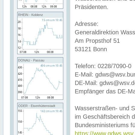
Präsidenten.
RHEIN - Koblenz
Adresse:
Generaldirektion Wass
Am Propsthof 51
53121 Bonn
DONAU - Passau
Telefon: 0228/7090-0
E-Mail: gdws@wsv.bu
DE-Mail: gdws@wsv.de-
Empfänger das DE-Mai
ODER - Eisenhüttenstadt
Wasserstraßen- und S
im Geschäftsbereich 
Bundesministeriums fü
https://www.gdws.wsv