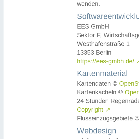
wenden.
Softwareentwickl
EES GmbH
Sektor F, Wirtschafts
Westhafenstraße 1
13353 Berlin
https://ees-gmbh.de/
Kartenmaterial
Kartendaten ©
OpenS
Kartenkacheln ©
Ope
24 Stunden Regenrad
Copyright
↗
Flusseinzugsgebiete 
Webdesign