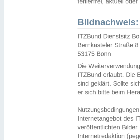
fehlerfrei, aktuell oder
Bildnachweis:
ITZBund Dienstsitz B
Bernkasteler Straße 8
53175 Bonn
Die Weiterverwendung 
ITZBund erlaubt. Die B
sind geklärt. Sollte s
er sich bitte beim He
Nutzungsbedingungen 
Internetangebot des I
veröffentlichten Bilde
Internetredaktion (peg