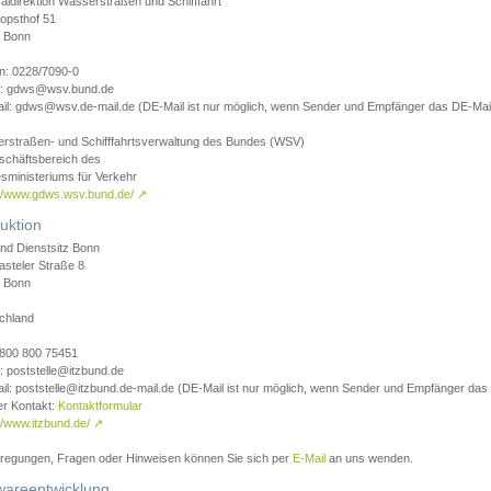
aldirektion Wasserstraßen und Schifffahrt
opsthof 51
 Bonn
on: 0228/7090-0
l: gdws@wsv.bund.de
il: gdws@wsv.de-mail.de (DE-Mail ist nur möglich, wenn Sender und Empfänger das DE-Mail
rstraßen- und Schifffahrtsverwaltung des Bundes (WSV)
schäftsbereich des
sministeriums für Verkehr
://www.gdws.wsv.bund.de/
↗
uktion
nd Dienstsitz Bonn
asteler Straße 8
 Bonn
chland
 0800 800 75451
: poststelle@itzbund.de
il: poststelle@itzbund.de-mail.de (DE-Mail ist nur möglich, wenn Sender und Empfänger das
er Kontakt:
Kontaktformular
//www.itzbund.de/
↗
nregungen, Fragen oder Hinweisen können Sie sich per
E-Mail
an uns wenden.
wareentwicklung