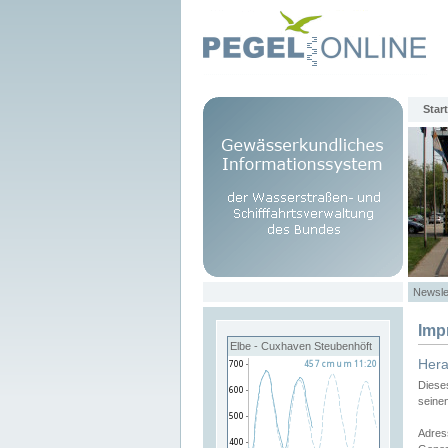
Start
Newsle
Imp
Elbe - Cuxhaven Steubenhöft
Her
Diese
seine
Adres