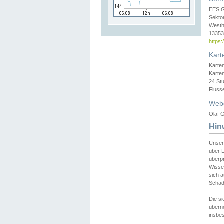
EES 
Sekto
Westh
13353 
https
Kart
Karte
Karte
24 St
Fluss
Web
Olaf G
Hin
Unser
über L
überpr
Wissen
sich a
Schäde
Die si
überne
insbes