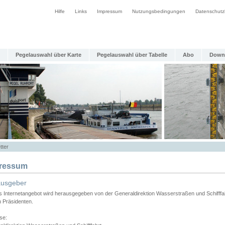
Hilfe
Links
Impressum
Nutzungsbedingungen
Datenschutz
Pegelauswahl über Karte
Pegelauswahl über Tabelle
Abo
Down
tter
ressum
ausgeber
s Internetangebot wird herausgegeben von der Generaldirektion Wasserstraßen und Schifffa
n Präsidenten.
se: