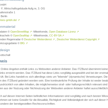
GmbH
r F, Wirtschaftsgebäude Aufg.re, 3. OG
afenstraße 1
Berlin
://ees-gmbh.de/
↗
enmaterial
ndaten ©
OpenStreetMap
↗
-Mitwirkende,
Open Database Lizenz
↗
nkacheln ©
OpenSeaMap
↗
-Mitwirkende,
CC-BY-SA
↗
unden Regenradar ©
Deutscher Wetterdienst
↗
,
Deutscher Wetterdienst Copyright
↗
einzugsgebiete ©
BfG
↗
design
ottschall
weis
 Online-Angebot enthält Links zu Webseiten anderer Anbieter. Das ITZBund übernimmt keine V
inks erreicht werden. Das ITZBund hat diese Links sorgfältig ausgewählt und bei der erstmal
üft. Bei Links handelt es sich allerdings stets um "lebende" (dynamische) Verweisungen. Die
 des ITZBund geändert worden sein. Eine kontinuierliche Prüfung der Inhalte ist weder beab
usdrücklich von allen Inhalten, die möglicherweise straf- oder haftungsrechtlich relevant sin
n aus der Nutzung oder Nichtnutzung der Webseiten anderer Anbieter haftet ausschließlich d
ch auf diesen Internet-Seiten befindlichen Informationen sind sorgfältig und nach besten 
hmen wir keine Gewähr für die Aktualität, Richtigkeit und Vollständigkeit der sich auf diese
ondere der bereitgestellten Rechtsvorschriften.