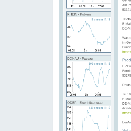
Gener
Am Pr
53121
RHEIN - Koblenz
Telef
E-Mai
DE-Ma
Wasse
im Ge
Bunde
https
DONAU - Passau
Prod
ITZBu
Bernk
53175
Deuts
Tel.:
E-Mail
ODER - Eisenhüttenstadt
DE-Ma
direkt
https:
Bei A
Soft