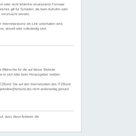
 oder nicht fehlerfrei strukturierte Formate
ches gilt für Schäden, die beim Aufrufen oder
e verursacht werden.
er Internetpräsenz ein Link unterhalten wird,
, aktuell oder vollständig sind.
 Bildrechte für die auf dieser Website
öge er sich bitte beim Herausgeber melden.
TZBund: Die auf den Internetseiten des ITZBund
gelonline@itzbund.de) nicht anderweitig genutzt
f, dass diese Anbieter die