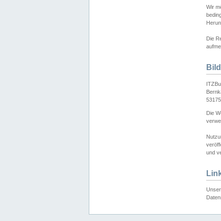
Wir mö
bedin
Herun
Die Re
aufmer
Bil
ITZBu
Bernk
53175
Die We
verwen
Nutzu
veröff
und ve
Lin
Unser 
Daten