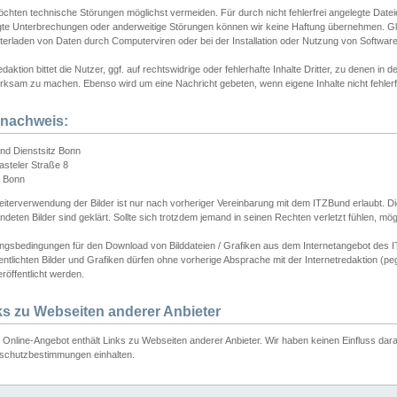
chten technische Störungen möglichst vermeiden. Für durch nicht fehlerfrei angelegte Dateien
gte Unterbrechungen oder anderweitige Störungen können wir keine Haftung übernehmen. Glei
terladen von Daten durch Computerviren oder bei der Installation oder Nutzung von Softwar
daktion bittet die Nutzer, ggf. auf rechtswidrige oder fehlerhafte Inhalte Dritter, zu denen in d
ksam zu machen. Ebenso wird um eine Nachricht gebeten, wenn eigene Inhalte nicht fehlerfrei
dnachweis:
nd Dienstsitz Bonn
asteler Straße 8
 Bonn
iterverwendung der Bilder ist nur nach vorheriger Vereinbarung mit dem ITZBund erlaubt. Die
deten Bilder sind geklärt. Sollte sich trotzdem jemand in seinen Rechten verletzt fühlen, m
ngsbedingungen für den Download von Bilddateien / Grafiken aus dem Internetangebot des I
entlichten Bilder und Grafiken dürfen ohne vorherige Absprache mit der Internetredaktion (pe
röffentlicht werden.
ks zu Webseiten anderer Anbieter
Online-Angebot enthält Links zu Webseiten anderer Anbieter. Wir haben keinen Einfluss darau
schutzbestimmungen einhalten.