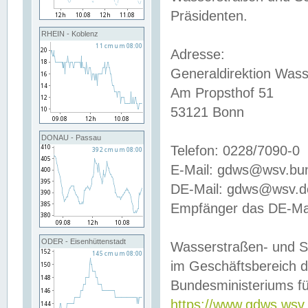
Präsidenten.
RHEIN - Koblenz
Adresse:
Generaldirektion Wass
Am Propsthof 51
53121 Bonn
DONAU - Passau
Telefon: 0228/7090-0
E-Mail: gdws@wsv.bu
DE-Mail: gdws@wsv.de-
Empfänger das DE-Mai
ODER - Eisenhüttenstadt
Wasserstraßen- und S
im Geschäftsbereich 
Bundesministeriums fü
https://www.gdws.wsv