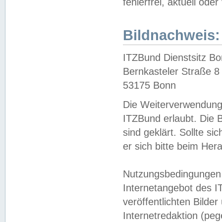
fehlerfrei, aktuell oder
Bildnachweis:
ITZBund Dienstsitz B
Bernkasteler Straße 8
53175 Bonn
Die Weiterverwendung 
ITZBund erlaubt. Die B
sind geklärt. Sollte s
er sich bitte beim He
Nutzungsbedingungen 
Internetangebot des I
veröffentlichten Bilde
Internetredaktion (peg