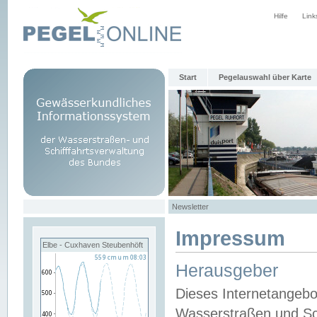
Hilfe
Link
Start
Pegelauswahl über Karte
Newsletter
Impressum
Elbe - Cuxhaven Steubenhöft
Herausgeber
Dieses Internetangebo
Wasserstraßen und Sch