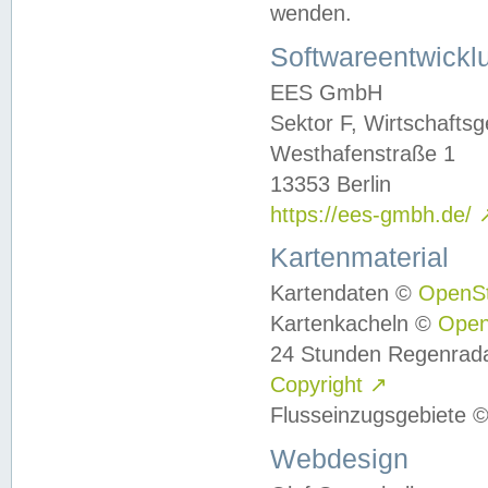
wenden.
Softwareentwickl
EES GmbH
Sektor F, Wirtschafts
Westhafenstraße 1
13353 Berlin
https://ees-gmbh.de/
Kartenmaterial
Kartendaten ©
OpenS
Kartenkacheln ©
Ope
24 Stunden Regenrad
Copyright
↗
Flusseinzugsgebiete 
Webdesign