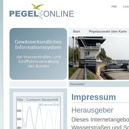
Hilfe
Link
Start
Pegelauswahl über Karte
Newsletter
Impressum
Elbe - Cuxhaven Steubenhöft
Herausgeber
Dieses Internetangebo
Wasserstraßen und Sch