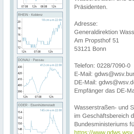
Präsidenten.
RHEIN - Koblenz
Adresse:
Generaldirektion Wass
Am Propsthof 51
53121 Bonn
DONAU - Passau
Telefon: 0228/7090-0
E-Mail: gdws@wsv.bu
DE-Mail: gdws@wsv.de-
Empfänger das DE-Mai
ODER - Eisenhüttenstadt
Wasserstraßen- und S
im Geschäftsbereich 
Bundesministeriums fü
https://www.gdws.wsv