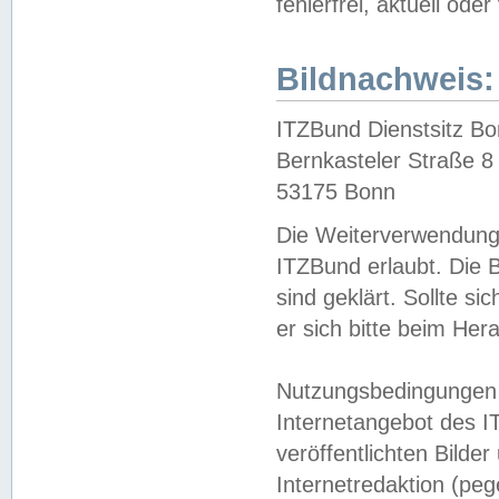
fehlerfrei, aktuell oder
Bildnachweis:
ITZBund Dienstsitz B
Bernkasteler Straße 8
53175 Bonn
Die Weiterverwendung 
ITZBund erlaubt. Die B
sind geklärt. Sollte s
er sich bitte beim He
Nutzungsbedingungen 
Internetangebot des I
veröffentlichten Bilde
Internetredaktion (peg