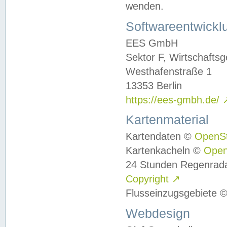
wenden.
Softwareentwickl
EES GmbH
Sektor F, Wirtschafts
Westhafenstraße 1
13353 Berlin
https://ees-gmbh.de/
Kartenmaterial
Kartendaten ©
OpenS
Kartenkacheln ©
Ope
24 Stunden Regenrad
Copyright
↗
Flusseinzugsgebiete 
Webdesign