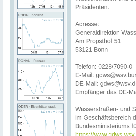
Präsidenten.
RHEIN - Koblenz
Adresse:
Generaldirektion Wass
Am Propsthof 51
53121 Bonn
DONAU - Passau
Telefon: 0228/7090-0
E-Mail: gdws@wsv.bu
DE-Mail: gdws@wsv.de-
Empfänger das DE-Mai
ODER - Eisenhüttenstadt
Wasserstraßen- und S
im Geschäftsbereich 
Bundesministeriums fü
https://www.gdws.wsv