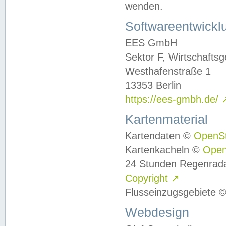
wenden.
Softwareentwickl
EES GmbH
Sektor F, Wirtschafts
Westhafenstraße 1
13353 Berlin
https://ees-gmbh.de/
Kartenmaterial
Kartendaten ©
OpenS
Kartenkacheln ©
Ope
24 Stunden Regenrad
Copyright
↗
Flusseinzugsgebiete 
Webdesign