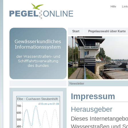
Hilfe
Link
Start
Pegelauswahl über Karte
Newsletter
Impressum
Elbe - Cuxhaven Steubenhöft
Herausgeber
Dieses Internetangebo
Wasserstraßen und Sch