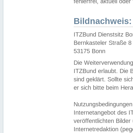
fehlerfrei, aktuell oder
Bildnachweis:
ITZBund Dienstsitz B
Bernkasteler Straße 8
53175 Bonn
Die Weiterverwendung 
ITZBund erlaubt. Die B
sind geklärt. Sollte s
er sich bitte beim He
Nutzungsbedingungen 
Internetangebot des I
veröffentlichten Bilde
Internetredaktion (peg