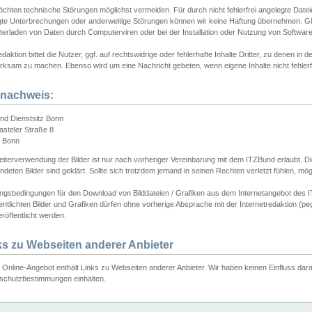
chten technische Störungen möglichst vermeiden. Für durch nicht fehlerfrei angelegte Dateien
gte Unterbrechungen oder anderweitige Störungen können wir keine Haftung übernehmen. Glei
terladen von Daten durch Computerviren oder bei der Installation oder Nutzung von Softwar
daktion bittet die Nutzer, ggf. auf rechtswidrige oder fehlerhafte Inhalte Dritter, zu denen in d
ksam zu machen. Ebenso wird um eine Nachricht gebeten, wenn eigene Inhalte nicht fehlerfrei
dnachweis:
nd Dienstsitz Bonn
asteler Straße 8
 Bonn
iterverwendung der Bilder ist nur nach vorheriger Vereinbarung mit dem ITZBund erlaubt. Die
deten Bilder sind geklärt. Sollte sich trotzdem jemand in seinen Rechten verletzt fühlen, m
ngsbedingungen für den Download von Bilddateien / Grafiken aus dem Internetangebot des I
entlichten Bilder und Grafiken dürfen ohne vorherige Absprache mit der Internetredaktion (pe
röffentlicht werden.
ks zu Webseiten anderer Anbieter
Online-Angebot enthält Links zu Webseiten anderer Anbieter. Wir haben keinen Einfluss darau
schutzbestimmungen einhalten.