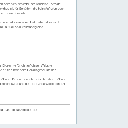
 oder nicht fehlerfrei strukturierte Formate
ches gilt für Schäden, die beim Aufrufen oder
e verursacht werden.
er Internetpräsenz ein Link unterhalten wird,
, aktuell oder vollständig sind.
 Bildrechte für die auf dieser Website
öge er sich bitte beim Herausgeber melden.
TZBund: Die auf den Internetseiten des ITZBund
gelonline@itzbund.de) nicht anderweitig genutzt
f, dass diese Anbieter die