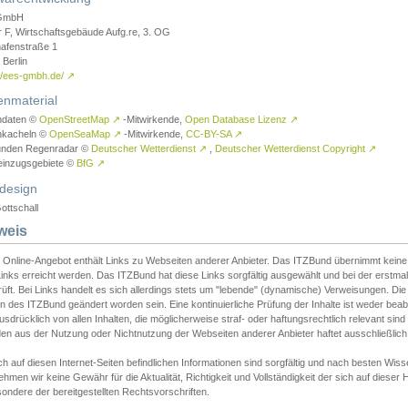
GmbH
r F, Wirtschaftsgebäude Aufg.re, 3. OG
afenstraße 1
Berlin
://ees-gmbh.de/
↗
enmaterial
ndaten ©
OpenStreetMap
↗
-Mitwirkende,
Open Database Lizenz
↗
nkacheln ©
OpenSeaMap
↗
-Mitwirkende,
CC-BY-SA
↗
unden Regenradar ©
Deutscher Wetterdienst
↗
,
Deutscher Wetterdienst Copyright
↗
einzugsgebiete ©
BfG
↗
design
ottschall
weis
 Online-Angebot enthält Links zu Webseiten anderer Anbieter. Das ITZBund übernimmt keine V
inks erreicht werden. Das ITZBund hat diese Links sorgfältig ausgewählt und bei der erstmal
üft. Bei Links handelt es sich allerdings stets um "lebende" (dynamische) Verweisungen. Die
 des ITZBund geändert worden sein. Eine kontinuierliche Prüfung der Inhalte ist weder beab
usdrücklich von allen Inhalten, die möglicherweise straf- oder haftungsrechtlich relevant sin
n aus der Nutzung oder Nichtnutzung der Webseiten anderer Anbieter haftet ausschließlich d
ch auf diesen Internet-Seiten befindlichen Informationen sind sorgfältig und nach besten 
hmen wir keine Gewähr für die Aktualität, Richtigkeit und Vollständigkeit der sich auf diese
ondere der bereitgestellten Rechtsvorschriften.