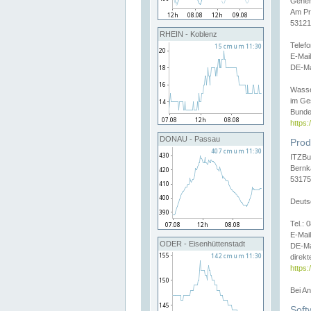
Gener
Am Pr
53121
RHEIN - Koblenz
Telef
E-Mai
DE-Ma
Wasse
im Ge
Bunde
https
DONAU - Passau
Prod
ITZBu
Bernk
53175
Deuts
Tel.:
E-Mail
ODER - Eisenhüttenstadt
DE-Ma
direkt
https:
Bei A
Soft