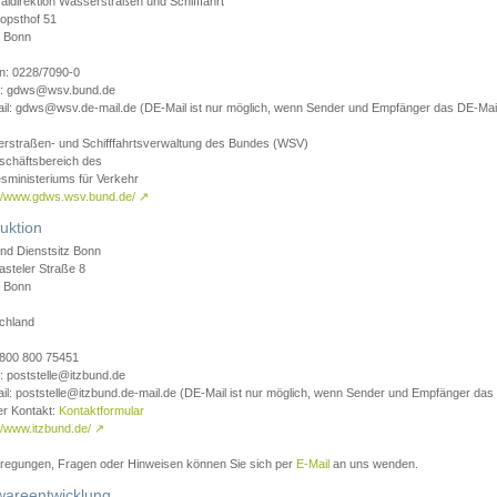
aldirektion Wasserstraßen und Schifffahrt
opsthof 51
 Bonn
on: 0228/7090-0
l: gdws@wsv.bund.de
il: gdws@wsv.de-mail.de (DE-Mail ist nur möglich, wenn Sender und Empfänger das DE-Mail
rstraßen- und Schifffahrtsverwaltung des Bundes (WSV)
schäftsbereich des
sministeriums für Verkehr
://www.gdws.wsv.bund.de/
↗
uktion
nd Dienstsitz Bonn
asteler Straße 8
 Bonn
chland
 0800 800 75451
: poststelle@itzbund.de
il: poststelle@itzbund.de-mail.de (DE-Mail ist nur möglich, wenn Sender und Empfänger das
er Kontakt:
Kontaktformular
//www.itzbund.de/
↗
nregungen, Fragen oder Hinweisen können Sie sich per
E-Mail
an uns wenden.
wareentwicklung