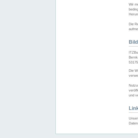
Wir mö
bedin
Herun
Die Re
aufmer
Bil
ITZBu
Bernk
53175
Die We
verwen
Nutzu
veröff
und ve
Lin
Unser 
Daten