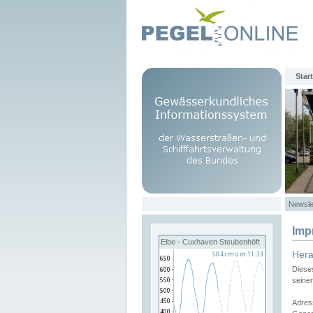
Start
Newsle
Imp
Elbe - Cuxhaven Steubenhöft
Her
Diese
seine
Adres