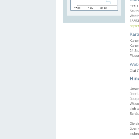
EES 
Sekto
Westh
13353 
https
Kart
Karte
Karte
24 St
Fluss
Web
Olaf G
Hin
Unser
über L
überpr
Wissen
sich a
Schäde
Die si
überne
insbes