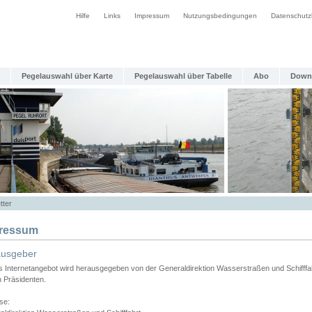
Hilfe
Links
Impressum
Nutzungsbedingungen
Datenschutz
Pegelauswahl über Karte
Pegelauswahl über Tabelle
Abo
Down
tter
ressum
ausgeber
s Internetangebot wird herausgegeben von der Generaldirektion Wasserstraßen und Schifffa
n Präsidenten.
se: