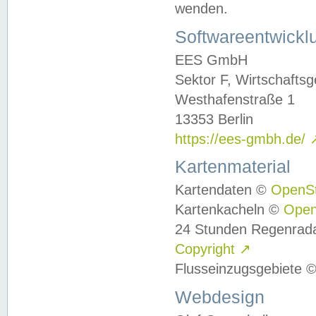
wenden.
Softwareentwickl
EES GmbH
Sektor F, Wirtschafts
Westhafenstraße 1
13353 Berlin
https://ees-gmbh.de/
Kartenmaterial
Kartendaten ©
OpenS
Kartenkacheln ©
Ope
24 Stunden Regenrad
Copyright
↗
Flusseinzugsgebiete 
Webdesign