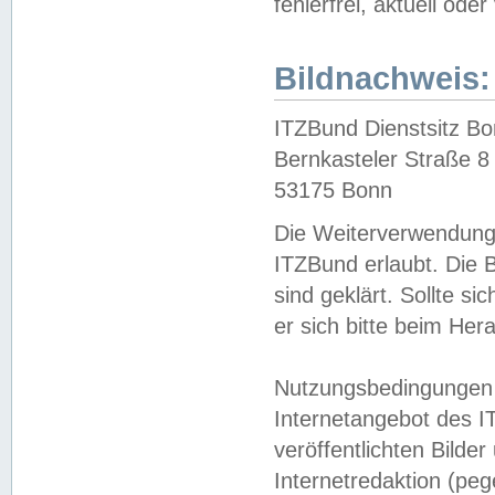
fehlerfrei, aktuell oder
Bildnachweis:
ITZBund Dienstsitz B
Bernkasteler Straße 8
53175 Bonn
Die Weiterverwendung 
ITZBund erlaubt. Die B
sind geklärt. Sollte s
er sich bitte beim He
Nutzungsbedingungen 
Internetangebot des I
veröffentlichten Bilde
Internetredaktion (peg