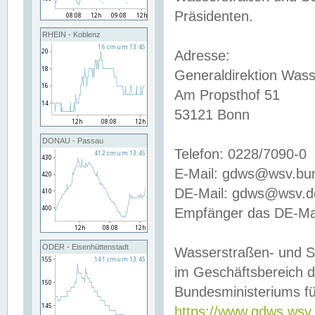
Präsidenten.
RHEIN - Koblenz
Adresse:
Generaldirektion Wass
Am Propsthof 51
53121 Bonn
DONAU - Passau
Telefon: 0228/7090-0
E-Mail: gdws@wsv.bu
DE-Mail: gdws@wsv.de-
Empfänger das DE-Mai
ODER - Eisenhüttenstadt
Wasserstraßen- und S
im Geschäftsbereich 
Bundesministeriums fü
https://www.gdws.wsv