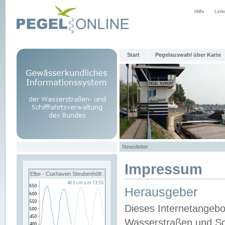
Hilfe
Link
Start
Pegelauswahl über Karte
Newsletter
Impressum
Elbe - Cuxhaven Steubenhöft
Herausgeber
Dieses Internetangebo
Wasserstraßen und Sch