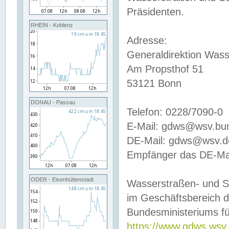
Präsidenten.
RHEIN - Koblenz
Adresse:
Generaldirektion Wass
Am Propsthof 51
53121 Bonn
DONAU - Passau
Telefon: 0228/7090-0
E-Mail: gdws@wsv.bu
DE-Mail: gdws@wsv.de-
Empfänger das DE-Mai
ODER - Eisenhüttenstadt
Wasserstraßen- und S
im Geschäftsbereich 
Bundesministeriums fü
https://www.gdws.wsv