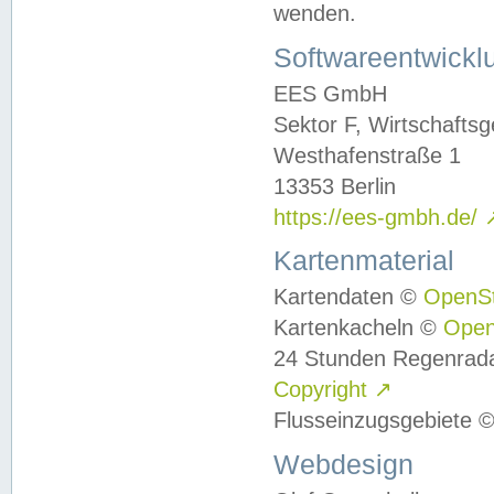
wenden.
Softwareentwickl
EES GmbH
Sektor F, Wirtschafts
Westhafenstraße 1
13353 Berlin
https://ees-gmbh.de/
Kartenmaterial
Kartendaten ©
OpenS
Kartenkacheln ©
Ope
24 Stunden Regenrad
Copyright
↗
Flusseinzugsgebiete 
Webdesign