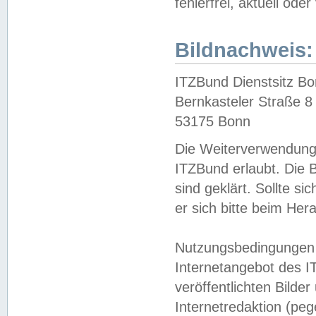
fehlerfrei, aktuell oder
Bildnachweis:
ITZBund Dienstsitz B
Bernkasteler Straße 8
53175 Bonn
Die Weiterverwendung 
ITZBund erlaubt. Die B
sind geklärt. Sollte s
er sich bitte beim He
Nutzungsbedingungen 
Internetangebot des I
veröffentlichten Bilde
Internetredaktion (peg