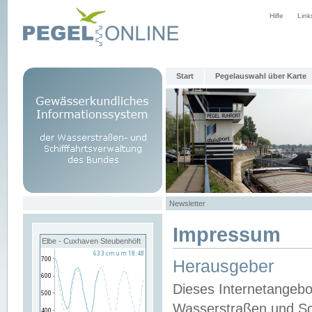
Hilfe
Link
Start
Pegelauswahl über Karte
Newsletter
Impressum
Elbe - Cuxhaven Steubenhöft
Herausgeber
Dieses Internetangebo
Wasserstraßen und Sch