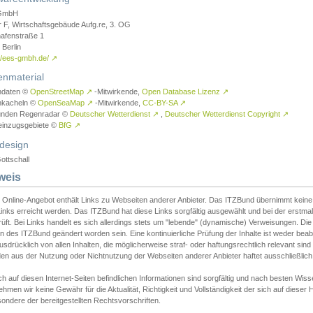
GmbH
r F, Wirtschaftsgebäude Aufg.re, 3. OG
afenstraße 1
Berlin
://ees-gmbh.de/
↗
enmaterial
ndaten ©
OpenStreetMap
↗
-Mitwirkende,
Open Database Lizenz
↗
nkacheln ©
OpenSeaMap
↗
-Mitwirkende,
CC-BY-SA
↗
unden Regenradar ©
Deutscher Wetterdienst
↗
,
Deutscher Wetterdienst Copyright
↗
einzugsgebiete ©
BfG
↗
design
ottschall
weis
 Online-Angebot enthält Links zu Webseiten anderer Anbieter. Das ITZBund übernimmt keine V
inks erreicht werden. Das ITZBund hat diese Links sorgfältig ausgewählt und bei der erstmal
üft. Bei Links handelt es sich allerdings stets um "lebende" (dynamische) Verweisungen. Die
 des ITZBund geändert worden sein. Eine kontinuierliche Prüfung der Inhalte ist weder beab
usdrücklich von allen Inhalten, die möglicherweise straf- oder haftungsrechtlich relevant sin
n aus der Nutzung oder Nichtnutzung der Webseiten anderer Anbieter haftet ausschließlich d
ch auf diesen Internet-Seiten befindlichen Informationen sind sorgfältig und nach besten 
hmen wir keine Gewähr für die Aktualität, Richtigkeit und Vollständigkeit der sich auf diese
ondere der bereitgestellten Rechtsvorschriften.