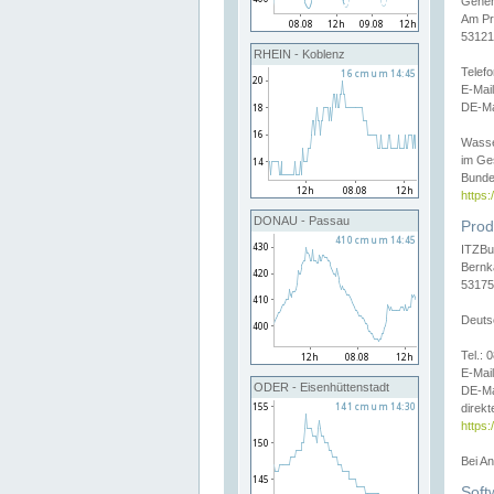
Gener
Am Pr
53121
RHEIN - Koblenz
Telef
E-Mai
DE-Ma
Wasse
im Ge
Bunde
https
DONAU - Passau
Prod
ITZBu
Bernk
53175
Deuts
Tel.:
E-Mail
ODER - Eisenhüttenstadt
DE-Ma
direkt
https:
Bei A
Soft