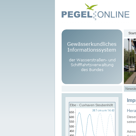
Start
Newsle
Imp
Elbe - Cuxhaven Steubenhöft
Her
Diese
seine
Adres