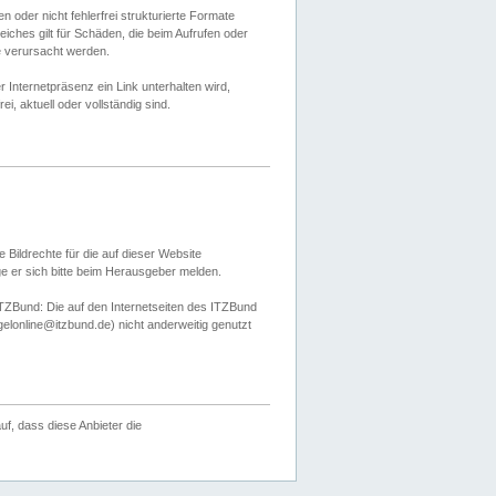
 oder nicht fehlerfrei strukturierte Formate
ches gilt für Schäden, die beim Aufrufen oder
e verursacht werden.
er Internetpräsenz ein Link unterhalten wird,
, aktuell oder vollständig sind.
 Bildrechte für die auf dieser Website
öge er sich bitte beim Herausgeber melden.
TZBund: Die auf den Internetseiten des ITZBund
gelonline@itzbund.de) nicht anderweitig genutzt
f, dass diese Anbieter die