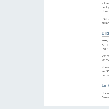
Wir mö
bedin
Herun
Die Re
aufmer
Bil
ITZBu
Bernk
53175
Die We
verwen
Nutzu
veröff
und ve
Lin
Unser 
Daten