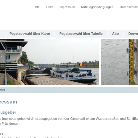
Hilfe
Links
Impressum
Nutzungsbedingungen
Datenschutz
Pegelauswahl über Karte
Pegelauswahl über Tabelle
Abo
Down
tter
ressum
ausgeber
s Internetangebot wird herausgegeben von der Generaldirektion Wasserstraßen und Schifffa
n Präsidenten.
se: