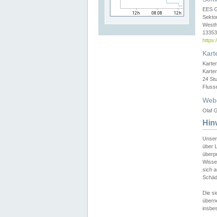
EES 
Sekto
Westh
13353 
https
Kart
Karte
Karte
24 St
Fluss
Web
Olaf G
Hin
Unser
über L
überpr
Wissen
sich a
Schäde
Die si
überne
insbes