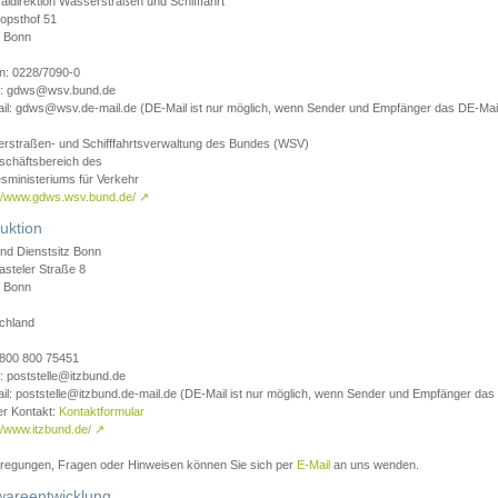
aldirektion Wasserstraßen und Schifffahrt
opsthof 51
 Bonn
on: 0228/7090-0
l: gdws@wsv.bund.de
il: gdws@wsv.de-mail.de (DE-Mail ist nur möglich, wenn Sender und Empfänger das DE-Mail
rstraßen- und Schifffahrtsverwaltung des Bundes (WSV)
schäftsbereich des
sministeriums für Verkehr
://www.gdws.wsv.bund.de/
↗
uktion
nd Dienstsitz Bonn
asteler Straße 8
 Bonn
chland
 0800 800 75451
: poststelle@itzbund.de
il: poststelle@itzbund.de-mail.de (DE-Mail ist nur möglich, wenn Sender und Empfänger das
er Kontakt:
Kontaktformular
//www.itzbund.de/
↗
nregungen, Fragen oder Hinweisen können Sie sich per
E-Mail
an uns wenden.
wareentwicklung