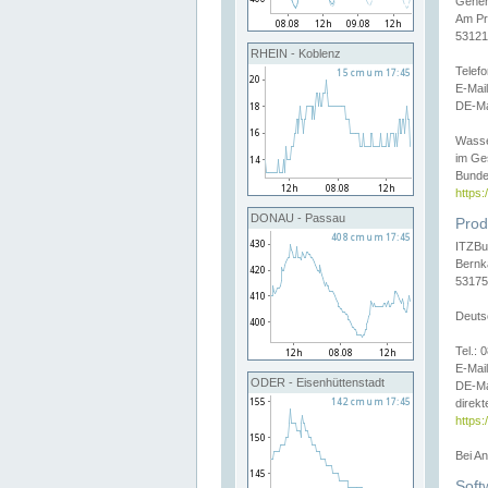
Gener
Am Pr
53121
RHEIN - Koblenz
Telef
E-Mai
DE-Ma
Wasse
im Ge
Bunde
https
DONAU - Passau
Prod
ITZBu
Bernk
53175
Deuts
Tel.:
E-Mail
ODER - Eisenhüttenstadt
DE-Ma
direkt
https:
Bei A
Soft