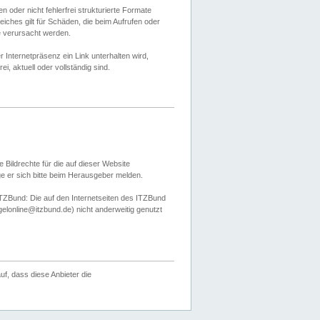
 oder nicht fehlerfrei strukturierte Formate
ches gilt für Schäden, die beim Aufrufen oder
e verursacht werden.
er Internetpräsenz ein Link unterhalten wird,
, aktuell oder vollständig sind.
 Bildrechte für die auf dieser Website
öge er sich bitte beim Herausgeber melden.
TZBund: Die auf den Internetseiten des ITZBund
gelonline@itzbund.de) nicht anderweitig genutzt
f, dass diese Anbieter die