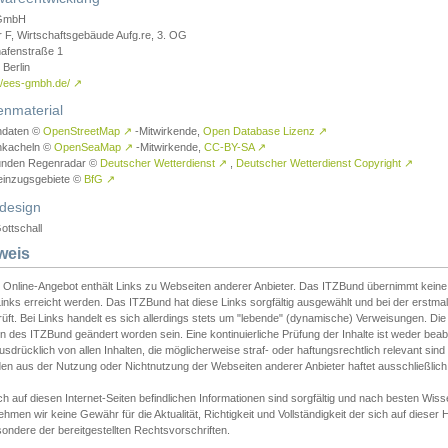
GmbH
r F, Wirtschaftsgebäude Aufg.re, 3. OG
afenstraße 1
Berlin
://ees-gmbh.de/
↗
enmaterial
ndaten ©
OpenStreetMap
↗
-Mitwirkende,
Open Database Lizenz
↗
nkacheln ©
OpenSeaMap
↗
-Mitwirkende,
CC-BY-SA
↗
unden Regenradar ©
Deutscher Wetterdienst
↗
,
Deutscher Wetterdienst Copyright
↗
einzugsgebiete ©
BfG
↗
design
ottschall
weis
 Online-Angebot enthält Links zu Webseiten anderer Anbieter. Das ITZBund übernimmt keine V
inks erreicht werden. Das ITZBund hat diese Links sorgfältig ausgewählt und bei der erstmal
üft. Bei Links handelt es sich allerdings stets um "lebende" (dynamische) Verweisungen. Die
 des ITZBund geändert worden sein. Eine kontinuierliche Prüfung der Inhalte ist weder beab
usdrücklich von allen Inhalten, die möglicherweise straf- oder haftungsrechtlich relevant sin
n aus der Nutzung oder Nichtnutzung der Webseiten anderer Anbieter haftet ausschließlich d
ch auf diesen Internet-Seiten befindlichen Informationen sind sorgfältig und nach besten 
hmen wir keine Gewähr für die Aktualität, Richtigkeit und Vollständigkeit der sich auf diese
ondere der bereitgestellten Rechtsvorschriften.