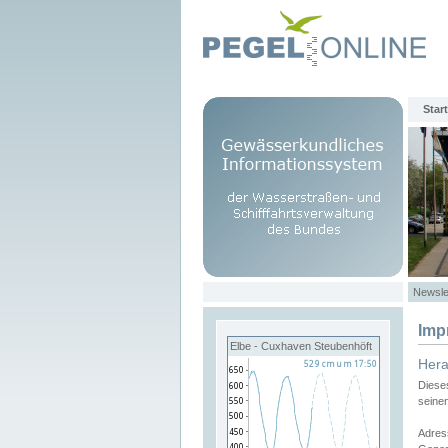
Start
Newsle
Imp
Elbe - Cuxhaven Steubenhöft
Her
Diese
seine
Adres