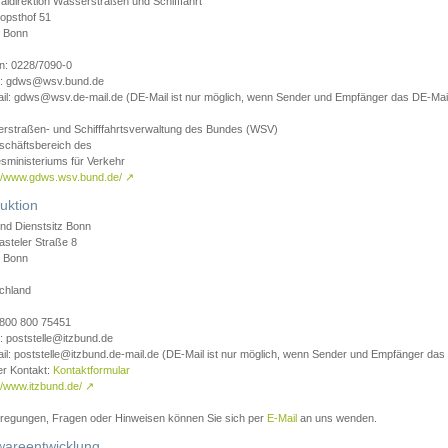
aldirektion Wasserstraßen und Schifffahrt
opsthof 51
 Bonn
on: 0228/7090-0
l: gdws@wsv.bund.de
il: gdws@wsv.de-mail.de (DE-Mail ist nur möglich, wenn Sender und Empfänger das DE-Mail
rstraßen- und Schifffahrtsverwaltung des Bundes (WSV)
schäftsbereich des
sministeriums für Verkehr
://www.gdws.wsv.bund.de/
↗
uktion
nd Dienstsitz Bonn
asteler Straße 8
 Bonn
chland
 0800 800 75451
: poststelle@itzbund.de
il: poststelle@itzbund.de-mail.de (DE-Mail ist nur möglich, wenn Sender und Empfänger das
er Kontakt:
Kontaktformular
//www.itzbund.de/
↗
nregungen, Fragen oder Hinweisen können Sie sich per
E-Mail
an uns wenden.
wareentwicklung