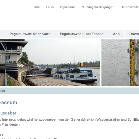
Hilfe
Links
Impressum
Nutzungsbedingungen
Datenschutz
Pegelauswahl über Karte
Pegelauswahl über Tabelle
Abo
Down
tter
ressum
ausgeber
s Internetangebot wird herausgegeben von der Generaldirektion Wasserstraßen und Schifffa
n Präsidenten.
se: