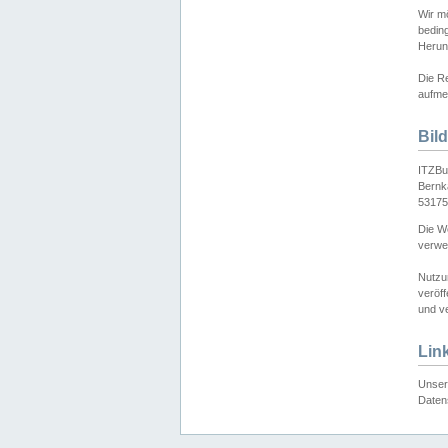
Wir mö
bedin
Herun
Die Re
aufmer
Bil
ITZBu
Bernk
53175
Die We
verwen
Nutzu
veröff
und ve
Lin
Unser 
Daten