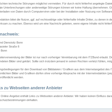
chten technische Störungen möglichst vermeiden. Für durch nicht fehlerfrei angelegte Dateien
gte Unterbrechungen oder anderweitige Störungen können wir keine Haftung übernehmen. Glei
terladen von Daten durch Computerviren oder bei der Installation oder Nutzung von Softwar
daktion bittet die Nutzer, ggf. auf rechtswidrige oder fehlerhafte Inhalte Dritter, zu denen in d
ksam zu machen. Ebenso wird um eine Nachricht gebeten, wenn eigene Inhalte nicht fehlerfrei
dnachweis:
nd Dienstsitz Bonn
asteler Straße 8
 Bonn
iterverwendung der Bilder ist nur nach vorheriger Vereinbarung mit dem ITZBund erlaubt. Die
deten Bilder sind geklärt. Sollte sich trotzdem jemand in seinen Rechten verletzt fühlen, m
ngsbedingungen für den Download von Bilddateien / Grafiken aus dem Internetangebot des I
entlichten Bilder und Grafiken dürfen ohne vorherige Absprache mit der Internetredaktion (pe
röffentlicht werden.
ks zu Webseiten anderer Anbieter
Online-Angebot enthält Links zu Webseiten anderer Anbieter. Wir haben keinen Einfluss darau
schutzbestimmungen einhalten.