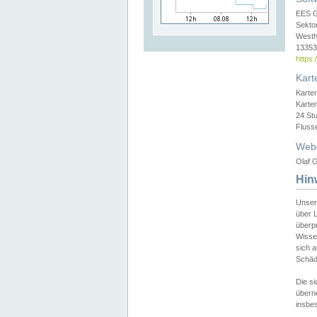
EES 
Sekto
Westh
13353 
https
Kart
Karte
Karte
24 St
Fluss
Web
Olaf G
Hin
Unser
über L
überpr
Wissen
sich a
Schäde
Die si
überne
insbes