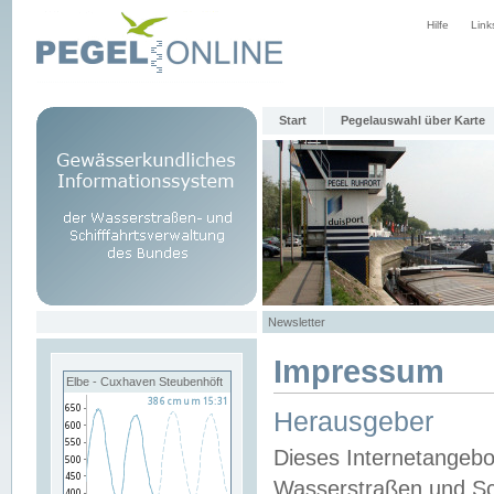
Hilfe
Link
Start
Pegelauswahl über Karte
Newsletter
Impressum
Elbe - Cuxhaven Steubenhöft
Herausgeber
Dieses Internetangebo
Wasserstraßen und Sch