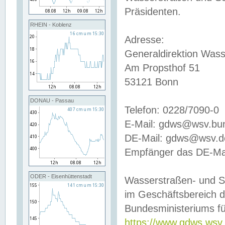
Präsidenten.
RHEIN - Koblenz
Adresse:
Generaldirektion Wass
Am Propsthof 51
53121 Bonn
DONAU - Passau
Telefon: 0228/7090-0
E-Mail: gdws@wsv.bu
DE-Mail: gdws@wsv.de-
Empfänger das DE-Mai
ODER - Eisenhüttenstadt
Wasserstraßen- und S
im Geschäftsbereich 
Bundesministeriums fü
https://www.gdws.wsv