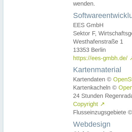
wenden.
Softwareentwickl
EES GmbH
Sektor F, Wirtschafts
Westhafenstraße 1
13353 Berlin
https://ees-gmbh.de/
Kartenmaterial
Kartendaten ©
OpenS
Kartenkacheln ©
Ope
24 Stunden Regenrad
Copyright
↗
Flusseinzugsgebiete 
Webdesign