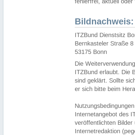
fehlerfrei, aktuell oder
Bildnachweis:
ITZBund Dienstsitz B
Bernkasteler Straße 8
53175 Bonn
Die Weiterverwendung 
ITZBund erlaubt. Die B
sind geklärt. Sollte s
er sich bitte beim He
Nutzungsbedingungen 
Internetangebot des I
veröffentlichten Bilde
Internetredaktion (peg