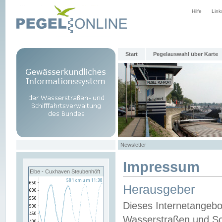
Hilfe
Link
Start
Pegelauswahl über Karte
Newsletter
Impressum
Elbe - Cuxhaven Steubenhöft
Herausgeber
Dieses Internetangebo
Wasserstraßen und Sch