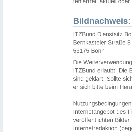
fehlerfrei, aktuell oder
Bildnachweis:
ITZBund Dienstsitz B
Bernkasteler Straße 8
53175 Bonn
Die Weiterverwendung 
ITZBund erlaubt. Die B
sind geklärt. Sollte s
er sich bitte beim He
Nutzungsbedingungen 
Internetangebot des I
veröffentlichten Bilde
Internetredaktion (peg