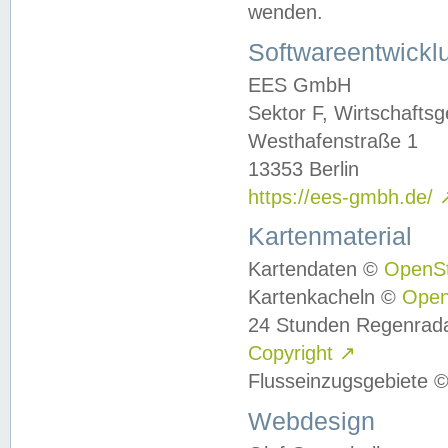
wenden.
Softwareentwickl
EES GmbH
Sektor F, Wirtschafts
Westhafenstraße 1
13353 Berlin
https://ees-gmbh.de/
Kartenmaterial
Kartendaten ©
OpenS
Kartenkacheln ©
Ope
24 Stunden Regenrad
Copyright
↗
Flusseinzugsgebiete 
Webdesign