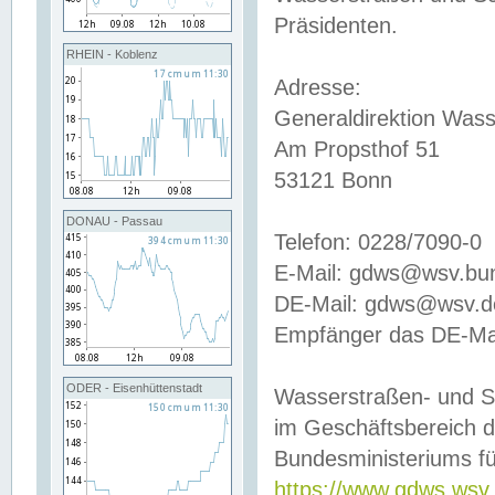
Präsidenten.
RHEIN - Koblenz
Adresse:
Generaldirektion Wass
Am Propsthof 51
53121 Bonn
DONAU - Passau
Telefon: 0228/7090-0
E-Mail: gdws@wsv.bu
DE-Mail: gdws@wsv.de-
Empfänger das DE-Mai
ODER - Eisenhüttenstadt
Wasserstraßen- und S
im Geschäftsbereich 
Bundesministeriums fü
https://www.gdws.wsv