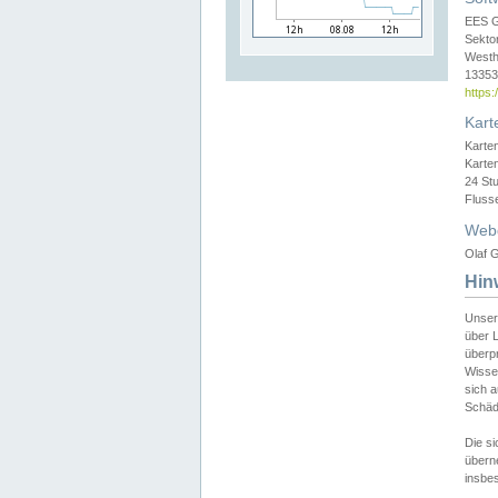
EES 
Sekto
Westh
13353 
https
Kart
Karte
Karte
24 St
Fluss
Web
Olaf G
Hin
Unser
über L
überpr
Wissen
sich a
Schäde
Die si
überne
insbes