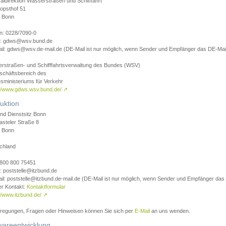
aldirektion Wasserstraßen und Schifffahrt
opsthof 51
 Bonn
on: 0228/7090-0
l: gdws@wsv.bund.de
il: gdws@wsv.de-mail.de (DE-Mail ist nur möglich, wenn Sender und Empfänger das DE-Mail
rstraßen- und Schifffahrtsverwaltung des Bundes (WSV)
schäftsbereich des
sministeriums für Verkehr
://www.gdws.wsv.bund.de/
↗
uktion
nd Dienstsitz Bonn
asteler Straße 8
 Bonn
chland
 0800 800 75451
: poststelle@itzbund.de
il: poststelle@itzbund.de-mail.de (DE-Mail ist nur möglich, wenn Sender und Empfänger das
er Kontakt:
Kontaktformular
//www.itzbund.de/
↗
nregungen, Fragen oder Hinweisen können Sie sich per
E-Mail
an uns wenden.
wareentwicklung