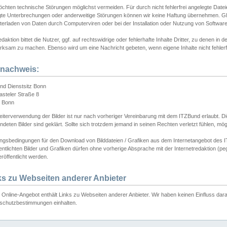
chten technische Störungen möglichst vermeiden. Für durch nicht fehlerfrei angelegte Dateien
gte Unterbrechungen oder anderweitige Störungen können wir keine Haftung übernehmen. Glei
terladen von Daten durch Computerviren oder bei der Installation oder Nutzung von Softwar
daktion bittet die Nutzer, ggf. auf rechtswidrige oder fehlerhafte Inhalte Dritter, zu denen in d
ksam zu machen. Ebenso wird um eine Nachricht gebeten, wenn eigene Inhalte nicht fehlerfrei
dnachweis:
nd Dienstsitz Bonn
asteler Straße 8
 Bonn
iterverwendung der Bilder ist nur nach vorheriger Vereinbarung mit dem ITZBund erlaubt. Die
deten Bilder sind geklärt. Sollte sich trotzdem jemand in seinen Rechten verletzt fühlen, m
ngsbedingungen für den Download von Bilddateien / Grafiken aus dem Internetangebot des I
entlichten Bilder und Grafiken dürfen ohne vorherige Absprache mit der Internetredaktion (pe
röffentlicht werden.
ks zu Webseiten anderer Anbieter
Online-Angebot enthält Links zu Webseiten anderer Anbieter. Wir haben keinen Einfluss darau
schutzbestimmungen einhalten.