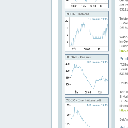
Gener
Am Pr
53121
RHEIN - Koblenz
Telef
E-Mai
DE-Ma
Wasse
im Ge
Bunde
https
DONAU - Passau
Prod
ITZBu
Bernk
53175
Deuts
Tel.:
E-Mail
ODER - Eisenhüttenstadt
DE-Ma
direkt
https:
Bei A
Soft