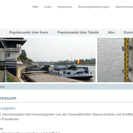
Hilfe
Links
Impressum
Nutzungsbedingungen
Datenschutz
Pegelauswahl über Karte
Pegelauswahl über Tabelle
Abo
Down
tter
ressum
ausgeber
s Internetangebot wird herausgegeben von der Generaldirektion Wasserstraßen und Schifffa
n Präsidenten.
se: