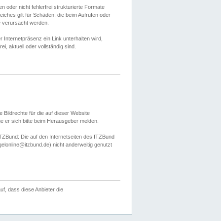
 oder nicht fehlerfrei strukturierte Formate
ches gilt für Schäden, die beim Aufrufen oder
e verursacht werden.
er Internetpräsenz ein Link unterhalten wird,
, aktuell oder vollständig sind.
 Bildrechte für die auf dieser Website
öge er sich bitte beim Herausgeber melden.
TZBund: Die auf den Internetseiten des ITZBund
gelonline@itzbund.de) nicht anderweitig genutzt
f, dass diese Anbieter die