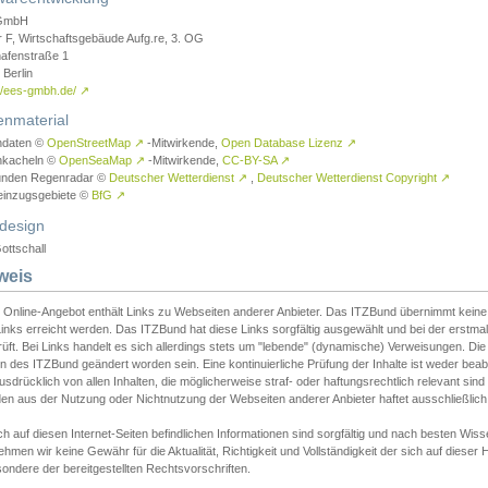
GmbH
r F, Wirtschaftsgebäude Aufg.re, 3. OG
afenstraße 1
Berlin
://ees-gmbh.de/
↗
enmaterial
ndaten ©
OpenStreetMap
↗
-Mitwirkende,
Open Database Lizenz
↗
nkacheln ©
OpenSeaMap
↗
-Mitwirkende,
CC-BY-SA
↗
unden Regenradar ©
Deutscher Wetterdienst
↗
,
Deutscher Wetterdienst Copyright
↗
einzugsgebiete ©
BfG
↗
design
ottschall
weis
 Online-Angebot enthält Links zu Webseiten anderer Anbieter. Das ITZBund übernimmt keine V
inks erreicht werden. Das ITZBund hat diese Links sorgfältig ausgewählt und bei der erstmal
üft. Bei Links handelt es sich allerdings stets um "lebende" (dynamische) Verweisungen. Die
 des ITZBund geändert worden sein. Eine kontinuierliche Prüfung der Inhalte ist weder beab
usdrücklich von allen Inhalten, die möglicherweise straf- oder haftungsrechtlich relevant sin
n aus der Nutzung oder Nichtnutzung der Webseiten anderer Anbieter haftet ausschließlich d
ch auf diesen Internet-Seiten befindlichen Informationen sind sorgfältig und nach besten 
hmen wir keine Gewähr für die Aktualität, Richtigkeit und Vollständigkeit der sich auf diese
ondere der bereitgestellten Rechtsvorschriften.