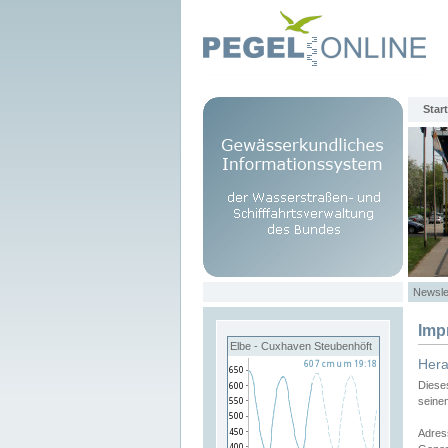
Start
Newsle
Imp
Elbe - Cuxhaven Steubenhöft
Her
Diese
seine
Adres