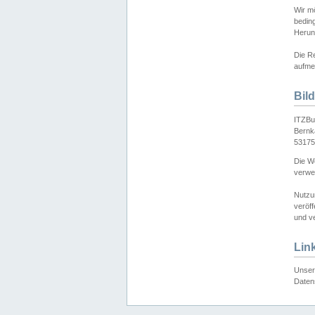
Wir mö
bedin
Herun
Die Re
aufmer
Bil
ITZBu
Bernk
53175
Die We
verwen
Nutzu
veröff
und ve
Lin
Unser 
Daten