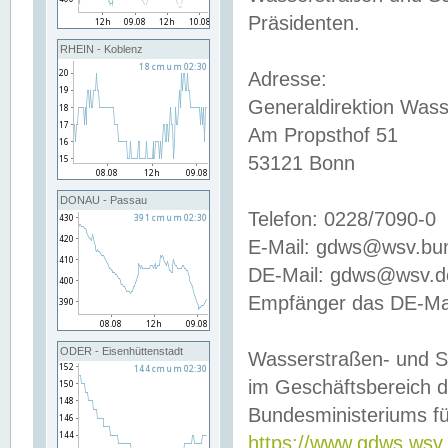
Präsidenten.
RHEIN - Koblenz
Adresse:
Generaldirektion Wass
Am Propsthof 51
53121 Bonn
DONAU - Passau
Telefon: 0228/7090-0
E-Mail: gdws@wsv.bu
DE-Mail: gdws@wsv.de-
Empfänger das DE-Mai
ODER - Eisenhüttenstadt
Wasserstraßen- und S
im Geschäftsbereich 
Bundesministeriums fü
https://www.gdws.wsv