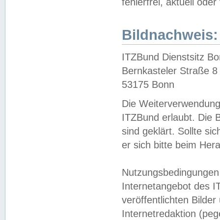
fehlerfrei, aktuell oder
Bildnachweis:
ITZBund Dienstsitz B
Bernkasteler Straße 8
53175 Bonn
Die Weiterverwendung 
ITZBund erlaubt. Die B
sind geklärt. Sollte s
er sich bitte beim He
Nutzungsbedingungen 
Internetangebot des I
veröffentlichten Bilde
Internetredaktion (peg