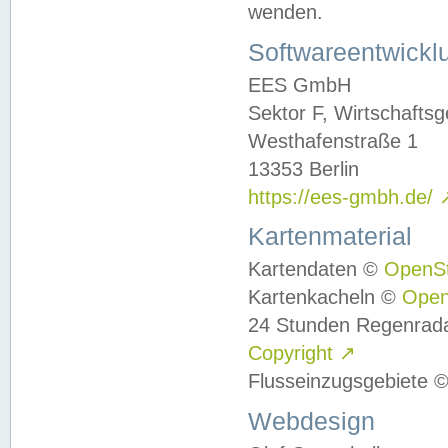
wenden.
Softwareentwickl
EES GmbH
Sektor F, Wirtschafts
Westhafenstraße 1
13353 Berlin
https://ees-gmbh.de/
Kartenmaterial
Kartendaten ©
OpenS
Kartenkacheln ©
Ope
24 Stunden Regenrad
Copyright
↗
Flusseinzugsgebiete 
Webdesign