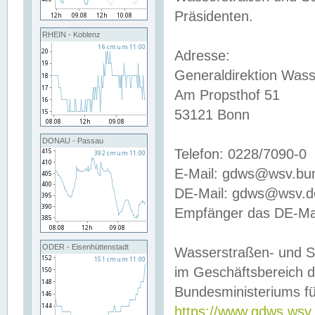
Präsidenten.
RHEIN - Koblenz
Adresse:
Generaldirektion Wass
Am Propsthof 51
53121 Bonn
DONAU - Passau
Telefon: 0228/7090-0
E-Mail: gdws@wsv.bu
DE-Mail: gdws@wsv.de-
Empfänger das DE-Mai
ODER - Eisenhüttenstadt
Wasserstraßen- und S
im Geschäftsbereich 
Bundesministeriums fü
https://www.gdws.wsv