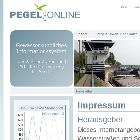
Hilfe
Link
Start
Pegelauswahl über Karte
Newsletter
Impressum
Elbe - Cuxhaven Steubenhöft
Herausgeber
Dieses Internetangebo
Wasserstraßen und Sch