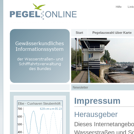
Hilfe
Link
Start
Pegelauswahl über Karte
Newsletter
Impressum
Elbe - Cuxhaven Steubenhöft
Herausgeber
Dieses Internetangebo
Wasserstraßen und Sch