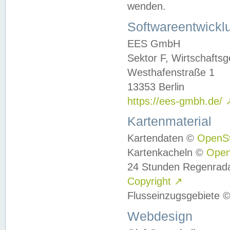
wenden.
Softwareentwickl
EES GmbH
Sektor F, Wirtschafts
Westhafenstraße 1
13353 Berlin
https://ees-gmbh.de/
Kartenmaterial
Kartendaten ©
OpenS
Kartenkacheln ©
Ope
24 Stunden Regenrad
Copyright
↗
Flusseinzugsgebiete 
Webdesign