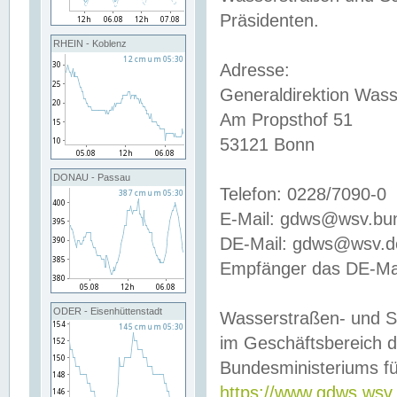
Präsidenten.
RHEIN - Koblenz
Adresse:
Generaldirektion Wass
Am Propsthof 51
53121 Bonn
DONAU - Passau
Telefon: 0228/7090-0
E-Mail: gdws@wsv.bu
DE-Mail: gdws@wsv.de-
Empfänger das DE-Mai
ODER - Eisenhüttenstadt
Wasserstraßen- und S
im Geschäftsbereich 
Bundesministeriums fü
https://www.gdws.wsv