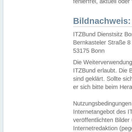
fehlerfrei, aktuell oder
Bildnachweis:
ITZBund Dienstsitz B
Bernkasteler Straße 8
53175 Bonn
Die Weiterverwendung 
ITZBund erlaubt. Die B
sind geklärt. Sollte s
er sich bitte beim He
Nutzungsbedingungen 
Internetangebot des I
veröffentlichten Bilde
Internetredaktion (peg