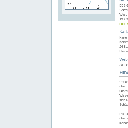
EES 
Sekto
Westh
13353 
https
Kart
Karte
Karte
24 St
Fluss
Web
Olaf G
Hin
Unser
über L
überpr
Wissen
sich a
Schäde
Die si
überne
insbes