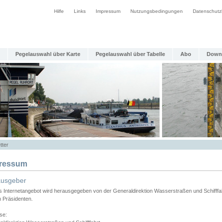
Hilfe
Links
Impressum
Nutzungsbedingungen
Datenschutz
Pegelauswahl über Karte
Pegelauswahl über Tabelle
Abo
Down
tter
ressum
ausgeber
s Internetangebot wird herausgegeben von der Generaldirektion Wasserstraßen und Schifffa
n Präsidenten.
se: