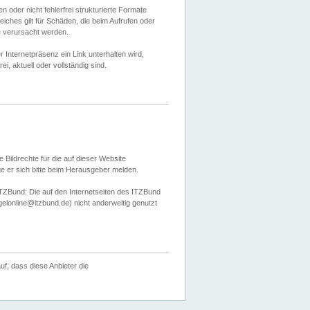
 oder nicht fehlerfrei strukturierte Formate
ches gilt für Schäden, die beim Aufrufen oder
e verursacht werden.
er Internetpräsenz ein Link unterhalten wird,
, aktuell oder vollständig sind.
 Bildrechte für die auf dieser Website
öge er sich bitte beim Herausgeber melden.
TZBund: Die auf den Internetseiten des ITZBund
gelonline@itzbund.de) nicht anderweitig genutzt
f, dass diese Anbieter die