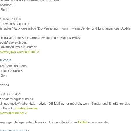
aldirektion Wasserstraßen und Schifffahrt
opsthof 51
 Bonn
on: 0228/7090-0
l: gdws@wsv.bund.de
il: gdws@wsv.de-mail.de (DE-Mail ist nur möglich, wenn Sender und Empfänger das DE-Mail
rstraßen- und Schifffahrtsverwaltung des Bundes (WSV)
schäftsbereich des
sministeriums für Verkehr
://www.gdws.wsv.bund.de/
↗
uktion
nd Dienstsitz Bonn
asteler Straße 8
 Bonn
chland
 0800 800 75451
: poststelle@itzbund.de
il: poststelle@itzbund.de-mail.de (DE-Mail ist nur möglich, wenn Sender und Empfänger das
er Kontakt:
Kontaktformular
//www.itzbund.de/
↗
nregungen, Fragen oder Hinweisen können Sie sich per
E-Mail
an uns wenden.
wareentwicklung