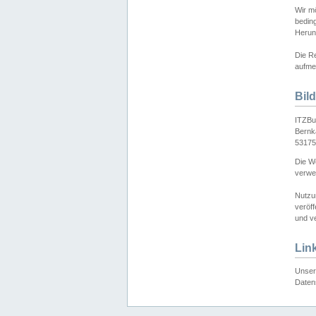
Wir mö
bedin
Herun
Die Re
aufmer
Bil
ITZBu
Bernk
53175
Die We
verwen
Nutzu
veröff
und ve
Lin
Unser 
Daten