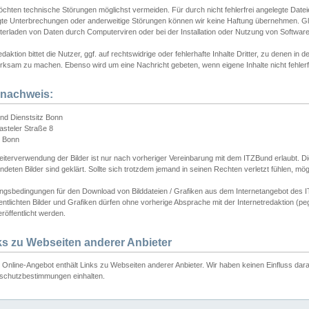
chten technische Störungen möglichst vermeiden. Für durch nicht fehlerfrei angelegte Dateien
gte Unterbrechungen oder anderweitige Störungen können wir keine Haftung übernehmen. Glei
terladen von Daten durch Computerviren oder bei der Installation oder Nutzung von Softwar
daktion bittet die Nutzer, ggf. auf rechtswidrige oder fehlerhafte Inhalte Dritter, zu denen in d
ksam zu machen. Ebenso wird um eine Nachricht gebeten, wenn eigene Inhalte nicht fehlerfrei
dnachweis:
nd Dienstsitz Bonn
asteler Straße 8
 Bonn
iterverwendung der Bilder ist nur nach vorheriger Vereinbarung mit dem ITZBund erlaubt. Die
deten Bilder sind geklärt. Sollte sich trotzdem jemand in seinen Rechten verletzt fühlen, m
ngsbedingungen für den Download von Bilddateien / Grafiken aus dem Internetangebot des I
entlichten Bilder und Grafiken dürfen ohne vorherige Absprache mit der Internetredaktion (pe
röffentlicht werden.
ks zu Webseiten anderer Anbieter
Online-Angebot enthält Links zu Webseiten anderer Anbieter. Wir haben keinen Einfluss darau
schutzbestimmungen einhalten.