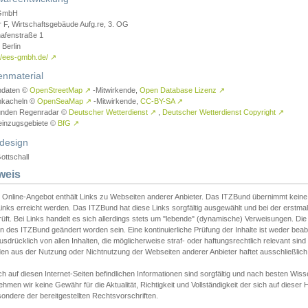
GmbH
r F, Wirtschaftsgebäude Aufg.re, 3. OG
afenstraße 1
Berlin
://ees-gmbh.de/
↗
enmaterial
ndaten ©
OpenStreetMap
↗
-Mitwirkende,
Open Database Lizenz
↗
nkacheln ©
OpenSeaMap
↗
-Mitwirkende,
CC-BY-SA
↗
unden Regenradar ©
Deutscher Wetterdienst
↗
,
Deutscher Wetterdienst Copyright
↗
einzugsgebiete ©
BfG
↗
design
ottschall
weis
 Online-Angebot enthält Links zu Webseiten anderer Anbieter. Das ITZBund übernimmt keine V
inks erreicht werden. Das ITZBund hat diese Links sorgfältig ausgewählt und bei der erstmal
üft. Bei Links handelt es sich allerdings stets um "lebende" (dynamische) Verweisungen. Die
 des ITZBund geändert worden sein. Eine kontinuierliche Prüfung der Inhalte ist weder beab
usdrücklich von allen Inhalten, die möglicherweise straf- oder haftungsrechtlich relevant sin
n aus der Nutzung oder Nichtnutzung der Webseiten anderer Anbieter haftet ausschließlich d
ch auf diesen Internet-Seiten befindlichen Informationen sind sorgfältig und nach besten 
hmen wir keine Gewähr für die Aktualität, Richtigkeit und Vollständigkeit der sich auf diese
ondere der bereitgestellten Rechtsvorschriften.