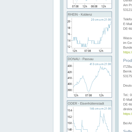
Gener
Am Pr
53121
RHEIN - Koblenz
Telef
E-Mai
DE-Ma
Wasse
im Ge
Bunde
https
DONAU - Passau
Prod
ITZBu
Bernk
53175
Deuts
Tel.:
E-Mail
ODER - Eisenhüttenstadt
DE-Ma
direkt
https:
Bei A
Soft