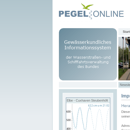
Start
Newsle
Imp
Elbe - Cuxhaven Steubenhöft
Her
Diese
seine
Adres