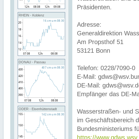
Präsidenten.
RHEIN - Koblenz
Adresse:
Generaldirektion Wass
Am Propsthof 51
53121 Bonn
DONAU - Passau
Telefon: 0228/7090-0
E-Mail: gdws@wsv.bu
DE-Mail: gdws@wsv.de-
Empfänger das DE-Mai
ODER - Eisenhüttenstadt
Wasserstraßen- und S
im Geschäftsbereich 
Bundesministeriums fü
https://www.gdws.wsv