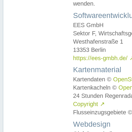
wenden.
Softwareentwickl
EES GmbH
Sektor F, Wirtschafts
Westhafenstraße 1
13353 Berlin
https://ees-gmbh.de/
Kartenmaterial
Kartendaten ©
OpenS
Kartenkacheln ©
Ope
24 Stunden Regenrad
Copyright
↗
Flusseinzugsgebiete 
Webdesign