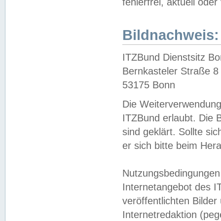
fehlerfrei, aktuell oder
Bildnachweis:
ITZBund Dienstsitz B
Bernkasteler Straße 8
53175 Bonn
Die Weiterverwendung 
ITZBund erlaubt. Die B
sind geklärt. Sollte s
er sich bitte beim He
Nutzungsbedingungen 
Internetangebot des I
veröffentlichten Bilde
Internetredaktion (peg