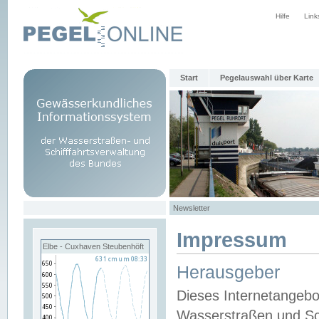
Hilfe
Link
Start
Pegelauswahl über Karte
Newsletter
Impressum
Elbe - Cuxhaven Steubenhöft
Herausgeber
Dieses Internetangebo
Wasserstraßen und Sch