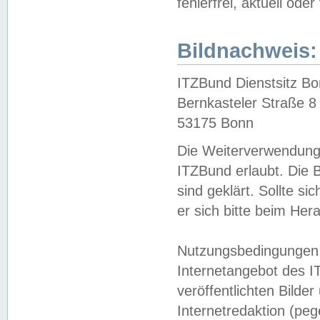
fehlerfrei, aktuell oder
Bildnachweis:
ITZBund Dienstsitz B
Bernkasteler Straße 8
53175 Bonn
Die Weiterverwendung 
ITZBund erlaubt. Die B
sind geklärt. Sollte s
er sich bitte beim He
Nutzungsbedingungen 
Internetangebot des I
veröffentlichten Bilde
Internetredaktion (peg