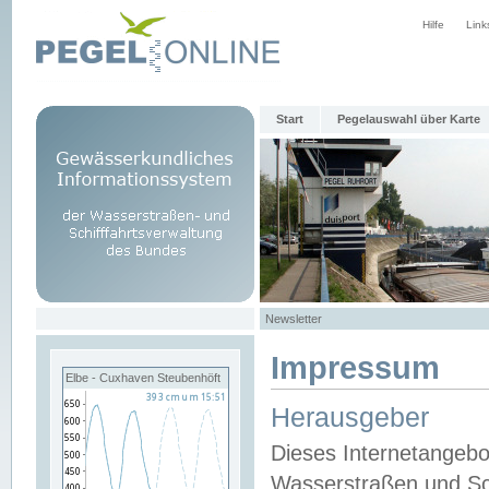
Hilfe
Link
Start
Pegelauswahl über Karte
Newsletter
Impressum
Elbe - Cuxhaven Steubenhöft
Herausgeber
Dieses Internetangebo
Wasserstraßen und Sch