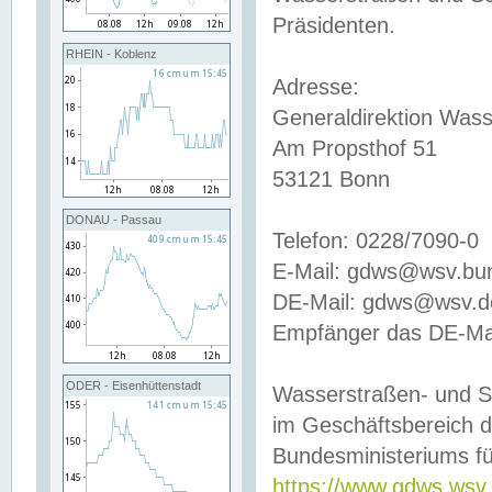
Präsidenten.
RHEIN - Koblenz
Adresse:
Generaldirektion Wass
Am Propsthof 51
53121 Bonn
DONAU - Passau
Telefon: 0228/7090-0
E-Mail: gdws@wsv.bu
DE-Mail: gdws@wsv.de-
Empfänger das DE-Mai
ODER - Eisenhüttenstadt
Wasserstraßen- und S
im Geschäftsbereich 
Bundesministeriums fü
https://www.gdws.wsv