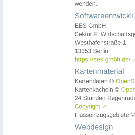
wenden.
Softwareentwickl
EES GmbH
Sektor F, Wirtschafts
Westhafenstraße 1
13353 Berlin
https://ees-gmbh.de/
Kartenmaterial
Kartendaten ©
OpenS
Kartenkacheln ©
Ope
24 Stunden Regenrad
Copyright
↗
Flusseinzugsgebiete 
Webdesign