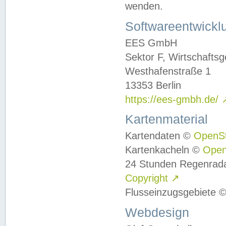
wenden.
Softwareentwickl
EES GmbH
Sektor F, Wirtschafts
Westhafenstraße 1
13353 Berlin
https://ees-gmbh.de/
Kartenmaterial
Kartendaten ©
OpenS
Kartenkacheln ©
Ope
24 Stunden Regenrad
Copyright
↗
Flusseinzugsgebiete 
Webdesign