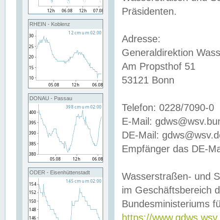
Präsidenten.
RHEIN - Koblenz
Adresse:
Generaldirektion Wass
Am Propsthof 51
53121 Bonn
DONAU - Passau
Telefon: 0228/7090-0
E-Mail: gdws@wsv.bu
DE-Mail: gdws@wsv.de-
Empfänger das DE-Mai
ODER - Eisenhüttenstadt
Wasserstraßen- und S
im Geschäftsbereich 
Bundesministeriums fü
https://www.gdws.wsv