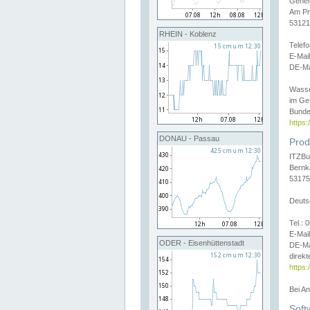
Gener
Am Pr
53121
RHEIN - Koblenz
Telef
E-Mai
DE-Ma
Wasse
im Ge
Bunde
https
DONAU - Passau
Prod
ITZBu
Bernk
53175
Deuts
Tel.:
E-Mail
ODER - Eisenhüttenstadt
DE-Ma
direkt
https:
Bei A
Soft