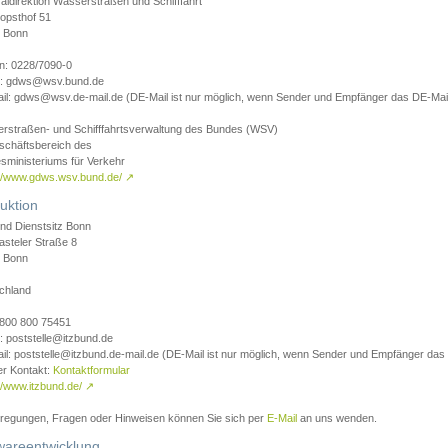
aldirektion Wasserstraßen und Schifffahrt
opsthof 51
 Bonn
on: 0228/7090-0
l: gdws@wsv.bund.de
il: gdws@wsv.de-mail.de (DE-Mail ist nur möglich, wenn Sender und Empfänger das DE-Mail
rstraßen- und Schifffahrtsverwaltung des Bundes (WSV)
schäftsbereich des
sministeriums für Verkehr
://www.gdws.wsv.bund.de/
↗
uktion
nd Dienstsitz Bonn
asteler Straße 8
 Bonn
chland
 0800 800 75451
: poststelle@itzbund.de
il: poststelle@itzbund.de-mail.de (DE-Mail ist nur möglich, wenn Sender und Empfänger das
er Kontakt:
Kontaktformular
//www.itzbund.de/
↗
nregungen, Fragen oder Hinweisen können Sie sich per
E-Mail
an uns wenden.
wareentwicklung