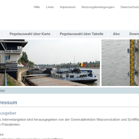
Hilfe
Links
Impressum
Nutzungsbedingungen
Datenschutz
Pegelauswahl über Karte
Pegelauswahl über Tabelle
Abo
Down
tter
ressum
ausgeber
s Internetangebot wird herausgegeben von der Generaldirektion Wasserstraßen und Schifffa
n Präsidenten.
se: