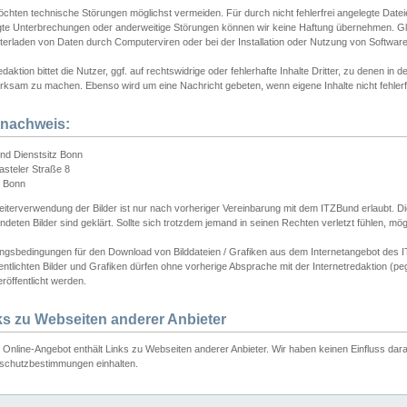
chten technische Störungen möglichst vermeiden. Für durch nicht fehlerfrei angelegte Dateien
gte Unterbrechungen oder anderweitige Störungen können wir keine Haftung übernehmen. Glei
terladen von Daten durch Computerviren oder bei der Installation oder Nutzung von Softwar
daktion bittet die Nutzer, ggf. auf rechtswidrige oder fehlerhafte Inhalte Dritter, zu denen in d
ksam zu machen. Ebenso wird um eine Nachricht gebeten, wenn eigene Inhalte nicht fehlerfrei
dnachweis:
nd Dienstsitz Bonn
asteler Straße 8
 Bonn
iterverwendung der Bilder ist nur nach vorheriger Vereinbarung mit dem ITZBund erlaubt. Die
deten Bilder sind geklärt. Sollte sich trotzdem jemand in seinen Rechten verletzt fühlen, m
ngsbedingungen für den Download von Bilddateien / Grafiken aus dem Internetangebot des I
entlichten Bilder und Grafiken dürfen ohne vorherige Absprache mit der Internetredaktion (pe
röffentlicht werden.
ks zu Webseiten anderer Anbieter
Online-Angebot enthält Links zu Webseiten anderer Anbieter. Wir haben keinen Einfluss darau
schutzbestimmungen einhalten.