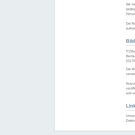
Wir mö
bedin
Herun
Die Re
aufmer
Bil
ITZBu
Bernk
53175
Die We
verwen
Nutzu
veröff
und ve
Lin
Unser 
Daten