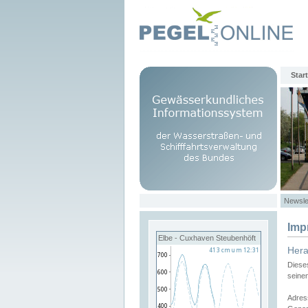
Start
Newsle
Imp
Elbe - Cuxhaven Steubenhöft
Her
Diese
seine
Adres