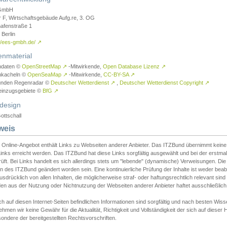
GmbH
r F, Wirtschaftsgebäude Aufg.re, 3. OG
afenstraße 1
Berlin
://ees-gmbh.de/
↗
enmaterial
ndaten ©
OpenStreetMap
↗
-Mitwirkende,
Open Database Lizenz
↗
nkacheln ©
OpenSeaMap
↗
-Mitwirkende,
CC-BY-SA
↗
unden Regenradar ©
Deutscher Wetterdienst
↗
,
Deutscher Wetterdienst Copyright
↗
einzugsgebiete ©
BfG
↗
design
ottschall
weis
 Online-Angebot enthält Links zu Webseiten anderer Anbieter. Das ITZBund übernimmt keine V
inks erreicht werden. Das ITZBund hat diese Links sorgfältig ausgewählt und bei der erstmal
üft. Bei Links handelt es sich allerdings stets um "lebende" (dynamische) Verweisungen. Die
 des ITZBund geändert worden sein. Eine kontinuierliche Prüfung der Inhalte ist weder beab
usdrücklich von allen Inhalten, die möglicherweise straf- oder haftungsrechtlich relevant sin
n aus der Nutzung oder Nichtnutzung der Webseiten anderer Anbieter haftet ausschließlich d
ch auf diesen Internet-Seiten befindlichen Informationen sind sorgfältig und nach besten 
hmen wir keine Gewähr für die Aktualität, Richtigkeit und Vollständigkeit der sich auf diese
ondere der bereitgestellten Rechtsvorschriften.