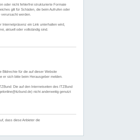
 oder nicht fehlerfrei strukturierte Formate
ches gilt für Schäden, die beim Aufrufen oder
e verursacht werden.
er Internetpräsenz ein Link unterhalten wird,
, aktuell oder vollständig sind.
 Bildrechte für die auf dieser Website
öge er sich bitte beim Herausgeber melden.
TZBund: Die auf den Internetseiten des ITZBund
gelonline@itzbund.de) nicht anderweitig genutzt
f, dass diese Anbieter die