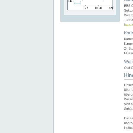
EES 
Sekto
Westh
13353 
https
Kart
Karte
Karte
24 St
Fluss
Web
Olaf G
Hin
Unser
über L
überpr
Wissen
sich a
Schäde
Die si
überne
insbes