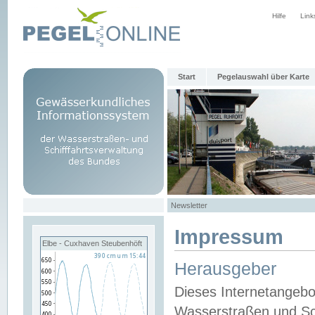
Hilfe
Link
Start
Pegelauswahl über Karte
Newsletter
Impressum
Elbe - Cuxhaven Steubenhöft
Herausgeber
Dieses Internetangebo
Wasserstraßen und Sch