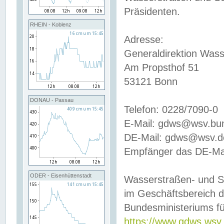
Präsidenten.
RHEIN - Koblenz
Adresse:
Generaldirektion Wass
Am Propsthof 51
53121 Bonn
DONAU - Passau
Telefon: 0228/7090-0
E-Mail: gdws@wsv.bu
DE-Mail: gdws@wsv.de-
Empfänger das DE-Mai
ODER - Eisenhüttenstadt
Wasserstraßen- und S
im Geschäftsbereich 
Bundesministeriums fü
https://www.gdws.wsv