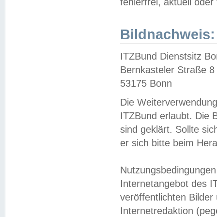
fehlerfrei, aktuell oder
Bildnachweis:
ITZBund Dienstsitz B
Bernkasteler Straße 8
53175 Bonn
Die Weiterverwendung 
ITZBund erlaubt. Die B
sind geklärt. Sollte s
er sich bitte beim He
Nutzungsbedingungen 
Internetangebot des I
veröffentlichten Bilde
Internetredaktion (peg