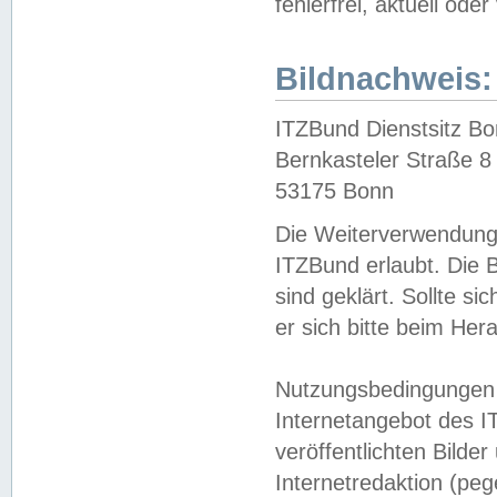
fehlerfrei, aktuell oder
Bildnachweis:
ITZBund Dienstsitz B
Bernkasteler Straße 8
53175 Bonn
Die Weiterverwendung 
ITZBund erlaubt. Die B
sind geklärt. Sollte s
er sich bitte beim He
Nutzungsbedingungen 
Internetangebot des I
veröffentlichten Bilde
Internetredaktion (peg