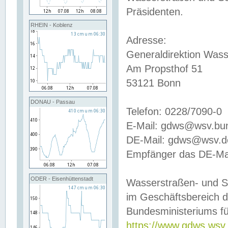
Präsidenten.
RHEIN - Koblenz
Adresse:
Generaldirektion Wass
Am Propsthof 51
53121 Bonn
DONAU - Passau
Telefon: 0228/7090-0
E-Mail: gdws@wsv.bu
DE-Mail: gdws@wsv.de-
Empfänger das DE-Mai
ODER - Eisenhüttenstadt
Wasserstraßen- und S
im Geschäftsbereich 
Bundesministeriums fü
https://www.gdws.wsv