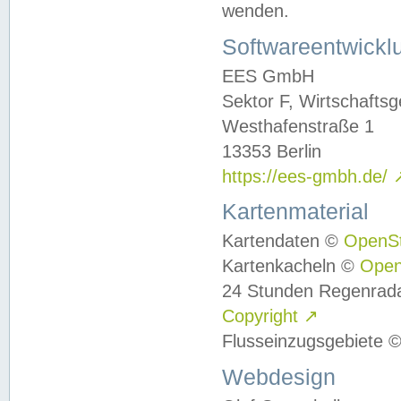
wenden.
Softwareentwickl
EES GmbH
Sektor F, Wirtschafts
Westhafenstraße 1
13353 Berlin
https://ees-gmbh.de/
Kartenmaterial
Kartendaten ©
OpenS
Kartenkacheln ©
Ope
24 Stunden Regenrad
Copyright
↗
Flusseinzugsgebiete 
Webdesign