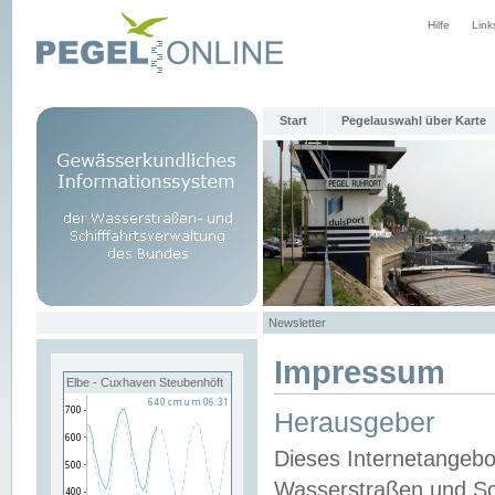
Hilfe
Link
Start
Pegelauswahl über Karte
Newsletter
Impressum
Elbe - Cuxhaven Steubenhöft
Herausgeber
Dieses Internetangebo
Wasserstraßen und Sch