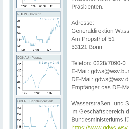
Präsidenten.
RHEIN - Koblenz
Adresse:
Generaldirektion Wass
Am Propsthof 51
53121 Bonn
DONAU - Passau
Telefon: 0228/7090-0
E-Mail: gdws@wsv.bu
DE-Mail: gdws@wsv.de-
Empfänger das DE-Mai
ODER - Eisenhüttenstadt
Wasserstraßen- und S
im Geschäftsbereich 
Bundesministeriums fü
https://www.gdws.wsv