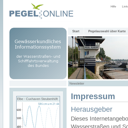
Hilfe
Link
Start
Pegelauswahl über Karte
Newsletter
Impressum
Elbe - Cuxhaven Steubenhöft
Herausgeber
Dieses Internetangebo
Wasserstraßen und Sch