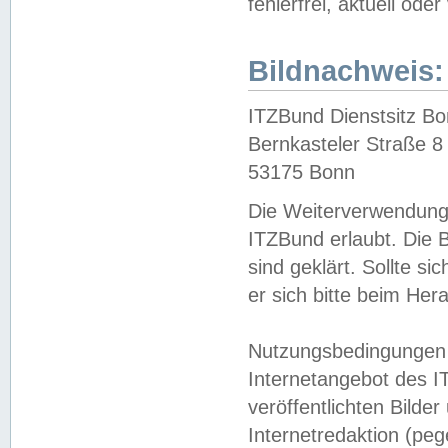
fehlerfrei, aktuell oder
Bildnachweis:
ITZBund Dienstsitz B
Bernkasteler Straße 8
53175 Bonn
Die Weiterverwendung 
ITZBund erlaubt. Die B
sind geklärt. Sollte s
er sich bitte beim He
Nutzungsbedingungen 
Internetangebot des I
veröffentlichten Bilde
Internetredaktion (peg