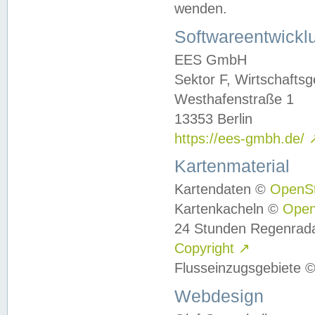
wenden.
Softwareentwickl
EES GmbH
Sektor F, Wirtschafts
Westhafenstraße 1
13353 Berlin
https://ees-gmbh.de/
Kartenmaterial
Kartendaten ©
OpenS
Kartenkacheln ©
Ope
24 Stunden Regenrad
Copyright
↗
Flusseinzugsgebiete 
Webdesign