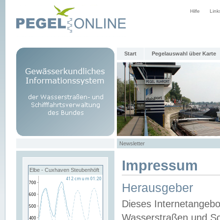
Hilfe
Link
Start
Pegelauswahl über Karte
Newsletter
Impressum
Elbe - Cuxhaven Steubenhöft
Herausgeber
Dieses Internetangebo
Wasserstraßen und Sch