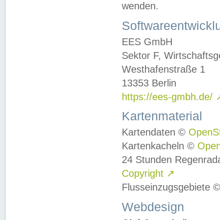
wenden.
Softwareentwickl
EES GmbH
Sektor F, Wirtschafts
Westhafenstraße 1
13353 Berlin
https://ees-gmbh.de/
Kartenmaterial
Kartendaten ©
OpenS
Kartenkacheln ©
Ope
24 Stunden Regenrad
Copyright
↗
Flusseinzugsgebiete 
Webdesign