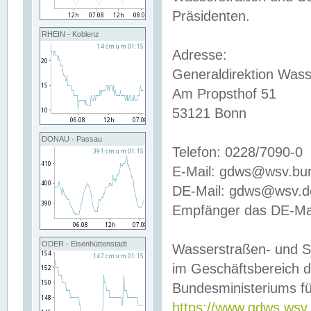
Präsidenten.
RHEIN - Koblenz
Adresse:
Generaldirektion Wass
Am Propsthof 51
53121 Bonn
DONAU - Passau
Telefon: 0228/7090-0
E-Mail: gdws@wsv.bu
DE-Mail: gdws@wsv.de-
Empfänger das DE-Mai
ODER - Eisenhüttenstadt
Wasserstraßen- und S
im Geschäftsbereich 
Bundesministeriums fü
https://www.gdws.wsv