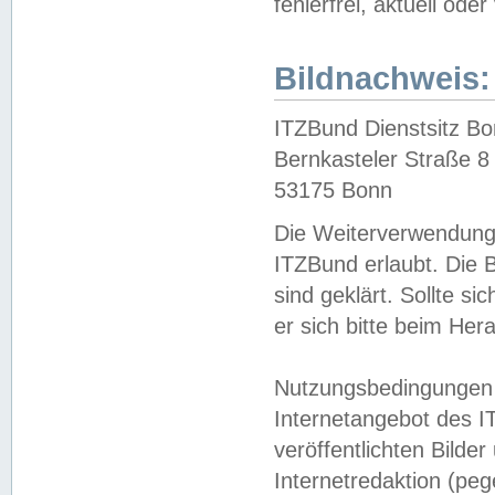
fehlerfrei, aktuell oder
Bildnachweis:
ITZBund Dienstsitz B
Bernkasteler Straße 8
53175 Bonn
Die Weiterverwendung 
ITZBund erlaubt. Die B
sind geklärt. Sollte s
er sich bitte beim He
Nutzungsbedingungen 
Internetangebot des I
veröffentlichten Bilde
Internetredaktion (peg