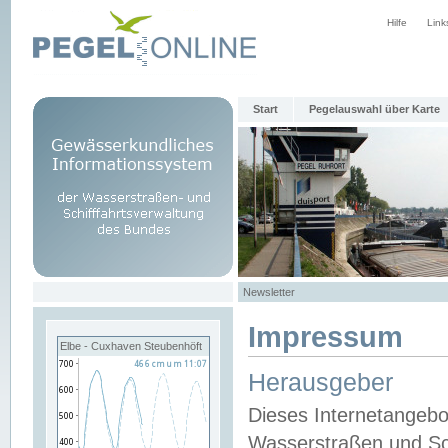
Hilfe
Link
Start
Pegelauswahl über Karte
Newsletter
Impressum
Elbe - Cuxhaven Steubenhöft
Herausgeber
Dieses Internetangebo
Wasserstraßen und Sch