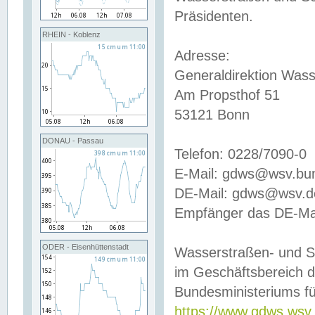
Präsidenten.
RHEIN - Koblenz
Adresse:
Generaldirektion Wass
Am Propsthof 51
53121 Bonn
DONAU - Passau
Telefon: 0228/7090-0
E-Mail: gdws@wsv.bu
DE-Mail: gdws@wsv.de-
Empfänger das DE-Mai
ODER - Eisenhüttenstadt
Wasserstraßen- und S
im Geschäftsbereich 
Bundesministeriums fü
https://www.gdws.wsv