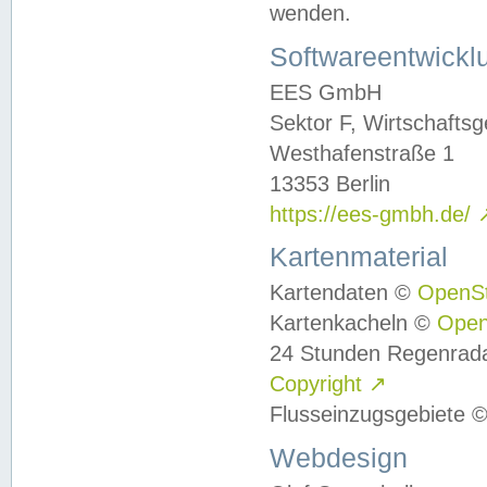
wenden.
Softwareentwickl
EES GmbH
Sektor F, Wirtschafts
Westhafenstraße 1
13353 Berlin
https://ees-gmbh.de/
Kartenmaterial
Kartendaten ©
OpenS
Kartenkacheln ©
Ope
24 Stunden Regenrad
Copyright
↗
Flusseinzugsgebiete 
Webdesign