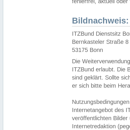
fehlerfrei, aktuell oder
Bildnachweis:
ITZBund Dienstsitz B
Bernkasteler Straße 8
53175 Bonn
Die Weiterverwendung 
ITZBund erlaubt. Die B
sind geklärt. Sollte s
er sich bitte beim He
Nutzungsbedingungen 
Internetangebot des I
veröffentlichten Bilde
Internetredaktion (peg