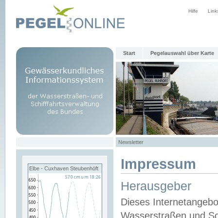
Hilfe
Link
Start
Pegelauswahl über Karte
Newsletter
Impressum
Elbe - Cuxhaven Steubenhöft
Herausgeber
Dieses Internetangebo
Wasserstraßen und Sch