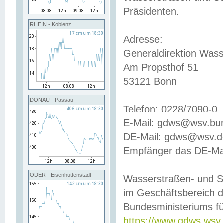
Präsidenten.
RHEIN - Koblenz
Adresse:
Generaldirektion Wass
Am Propsthof 51
53121 Bonn
DONAU - Passau
Telefon: 0228/7090-0
E-Mail: gdws@wsv.bu
DE-Mail: gdws@wsv.de-
Empfänger das DE-Mai
ODER - Eisenhüttenstadt
Wasserstraßen- und S
im Geschäftsbereich 
Bundesministeriums fü
https://www.gdws.wsv