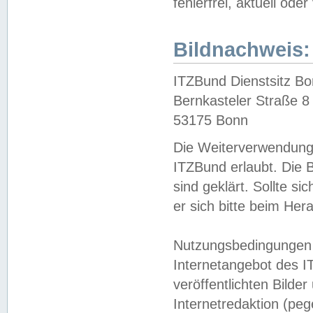
fehlerfrei, aktuell oder
Bildnachweis:
ITZBund Dienstsitz B
Bernkasteler Straße 8
53175 Bonn
Die Weiterverwendung 
ITZBund erlaubt. Die B
sind geklärt. Sollte s
er sich bitte beim He
Nutzungsbedingungen 
Internetangebot des I
veröffentlichten Bilde
Internetredaktion (peg