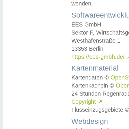
wenden.
Softwareentwickl
EES GmbH
Sektor F, Wirtschafts
Westhafenstraße 1
13353 Berlin
https://ees-gmbh.de/
Kartenmaterial
Kartendaten ©
OpenS
Kartenkacheln ©
Ope
24 Stunden Regenrad
Copyright
↗
Flusseinzugsgebiete 
Webdesign