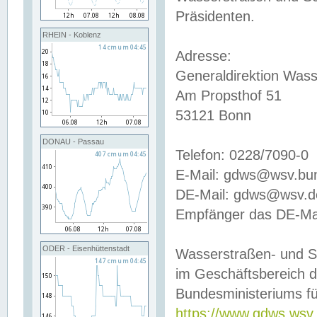
Präsidenten.
RHEIN - Koblenz
Adresse:
Generaldirektion Wass
Am Propsthof 51
53121 Bonn
DONAU - Passau
Telefon: 0228/7090-0
E-Mail: gdws@wsv.bu
DE-Mail: gdws@wsv.de-
Empfänger das DE-Mai
ODER - Eisenhüttenstadt
Wasserstraßen- und S
im Geschäftsbereich 
Bundesministeriums fü
https://www.gdws.wsv