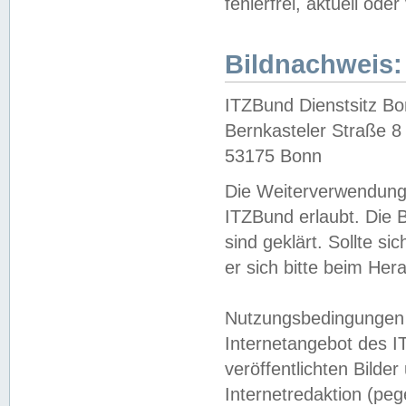
fehlerfrei, aktuell oder
Bildnachweis:
ITZBund Dienstsitz B
Bernkasteler Straße 8
53175 Bonn
Die Weiterverwendung 
ITZBund erlaubt. Die B
sind geklärt. Sollte s
er sich bitte beim He
Nutzungsbedingungen 
Internetangebot des I
veröffentlichten Bilde
Internetredaktion (peg