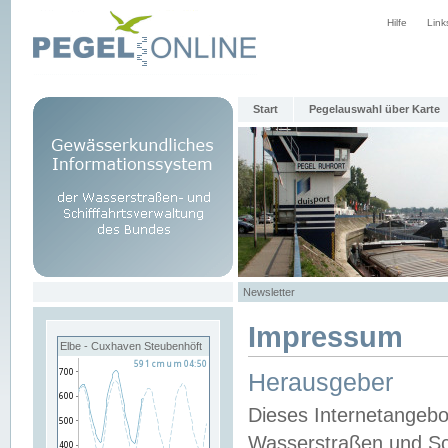
Hilfe
Link
Start
Pegelauswahl über Karte
Newsletter
Impressum
Elbe - Cuxhaven Steubenhöft
Herausgeber
Dieses Internetangebo
Wasserstraßen und Sch