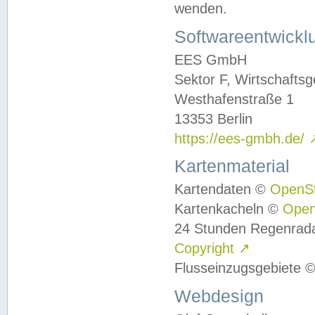
wenden.
Softwareentwickl
EES GmbH
Sektor F, Wirtschafts
Westhafenstraße 1
13353 Berlin
https://ees-gmbh.de/
Kartenmaterial
Kartendaten ©
OpenS
Kartenkacheln ©
Ope
24 Stunden Regenrad
Copyright
↗
Flusseinzugsgebiete 
Webdesign