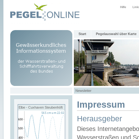
Hilfe
Link
Start
Pegelauswahl über Karte
Newsletter
Impressum
Elbe - Cuxhaven Steubenhöft
Herausgeber
Dieses Internetangebo
Wasserstraßen und Sch