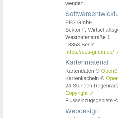
wenden.
Softwareentwickl
EES GmbH
Sektor F, Wirtschafts
Westhafenstraße 1
13353 Berlin
https://ees-gmbh.de/
Kartenmaterial
Kartendaten ©
OpenS
Kartenkacheln ©
Ope
24 Stunden Regenrad
Copyright
↗
Flusseinzugsgebiete 
Webdesign