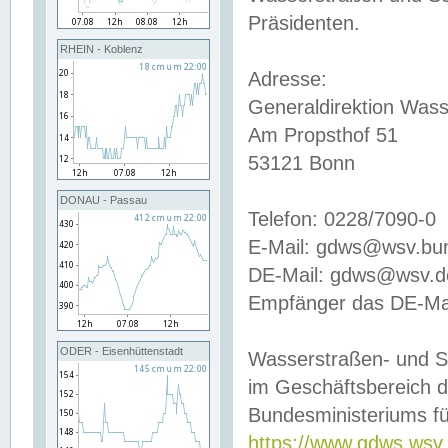
Präsidenten.
RHEIN - Koblenz
Adresse:
Generaldirektion Wass
Am Propsthof 51
53121 Bonn
DONAU - Passau
Telefon: 0228/7090-0
E-Mail: gdws@wsv.bu
DE-Mail: gdws@wsv.de-
Empfänger das DE-Mai
ODER - Eisenhüttenstadt
Wasserstraßen- und S
im Geschäftsbereich 
Bundesministeriums fü
https://www.gdws.wsv