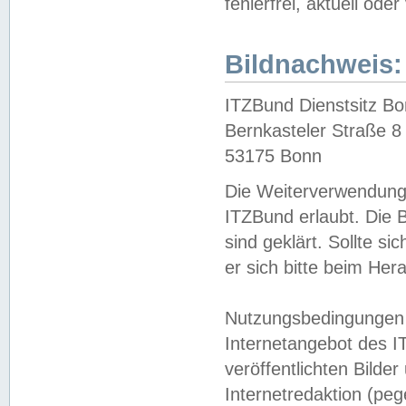
fehlerfrei, aktuell oder
Bildnachweis:
ITZBund Dienstsitz B
Bernkasteler Straße 8
53175 Bonn
Die Weiterverwendung 
ITZBund erlaubt. Die B
sind geklärt. Sollte s
er sich bitte beim He
Nutzungsbedingungen 
Internetangebot des I
veröffentlichten Bilde
Internetredaktion (peg