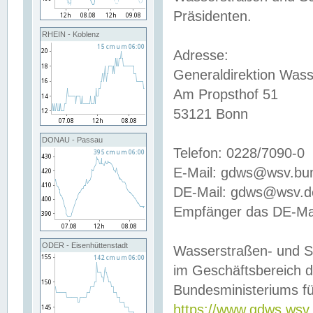
Präsidenten.
RHEIN - Koblenz
Adresse:
Generaldirektion Wass
Am Propsthof 51
53121 Bonn
DONAU - Passau
Telefon: 0228/7090-0
E-Mail: gdws@wsv.bu
DE-Mail: gdws@wsv.de-
Empfänger das DE-Mai
ODER - Eisenhüttenstadt
Wasserstraßen- und S
im Geschäftsbereich 
Bundesministeriums fü
https://www.gdws.wsv