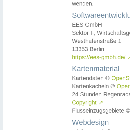
wenden.
Softwareentwickl
EES GmbH
Sektor F, Wirtschafts
Westhafenstraße 1
13353 Berlin
https://ees-gmbh.de/
Kartenmaterial
Kartendaten ©
OpenS
Kartenkacheln ©
Ope
24 Stunden Regenrad
Copyright
↗
Flusseinzugsgebiete 
Webdesign