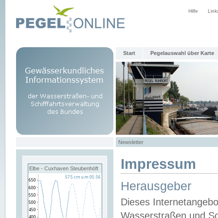
Hilfe
Link
Start
Pegelauswahl über Karte
Newsletter
Impressum
Elbe - Cuxhaven Steubenhöft
Herausgeber
Dieses Internetangebo
Wasserstraßen und Sch