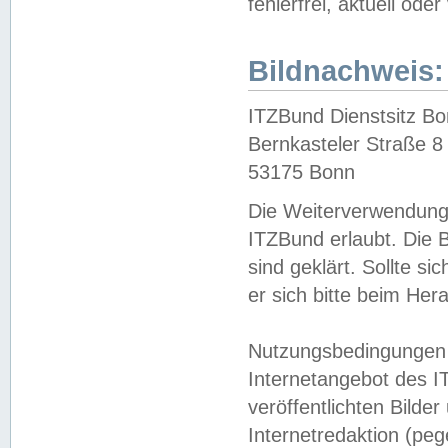
fehlerfrei, aktuell oder
Bildnachweis:
ITZBund Dienstsitz B
Bernkasteler Straße 8
53175 Bonn
Die Weiterverwendung 
ITZBund erlaubt. Die B
sind geklärt. Sollte s
er sich bitte beim He
Nutzungsbedingungen 
Internetangebot des I
veröffentlichten Bilde
Internetredaktion (peg