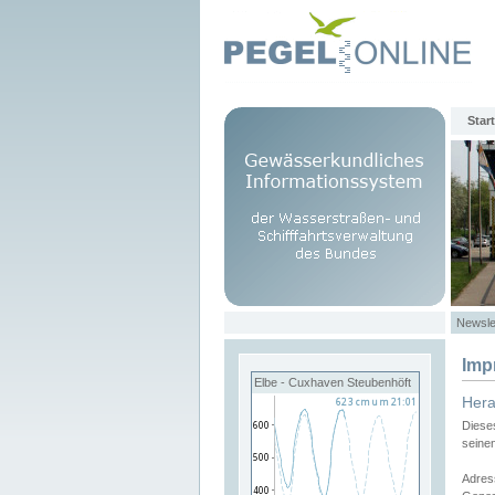
Start
Newsle
Imp
Elbe - Cuxhaven Steubenhöft
Her
Diese
seine
Adres