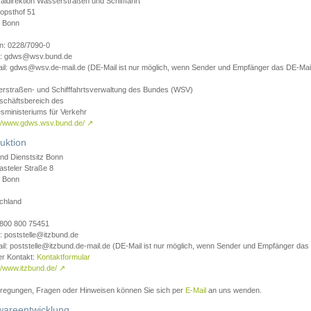
aldirektion Wasserstraßen und Schifffahrt
opsthof 51
 Bonn
on: 0228/7090-0
l: gdws@wsv.bund.de
il: gdws@wsv.de-mail.de (DE-Mail ist nur möglich, wenn Sender und Empfänger das DE-Mail
rstraßen- und Schifffahrtsverwaltung des Bundes (WSV)
schäftsbereich des
sministeriums für Verkehr
://www.gdws.wsv.bund.de/
↗
uktion
nd Dienstsitz Bonn
asteler Straße 8
 Bonn
chland
 0800 800 75451
: poststelle@itzbund.de
il: poststelle@itzbund.de-mail.de (DE-Mail ist nur möglich, wenn Sender und Empfänger das
er Kontakt:
Kontaktformular
//www.itzbund.de/
↗
nregungen, Fragen oder Hinweisen können Sie sich per
E-Mail
an uns wenden.
wareentwicklung