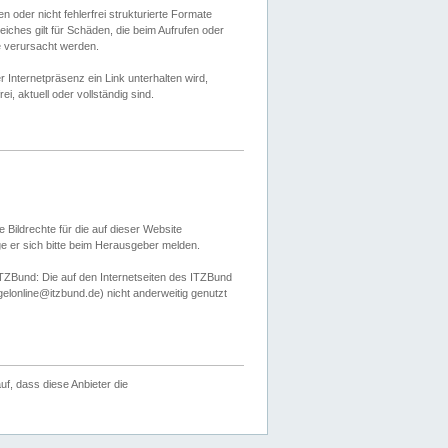
 oder nicht fehlerfrei strukturierte Formate
ches gilt für Schäden, die beim Aufrufen oder
e verursacht werden.
er Internetpräsenz ein Link unterhalten wird,
, aktuell oder vollständig sind.
 Bildrechte für die auf dieser Website
öge er sich bitte beim Herausgeber melden.
TZBund: Die auf den Internetseiten des ITZBund
gelonline@itzbund.de) nicht anderweitig genutzt
f, dass diese Anbieter die