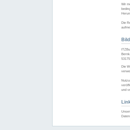
Wir mö
bedin
Herun
Die Re
aufmer
Bil
ITZBu
Bernk
53175
Die We
verwen
Nutzu
veröff
und ve
Lin
Unser 
Daten