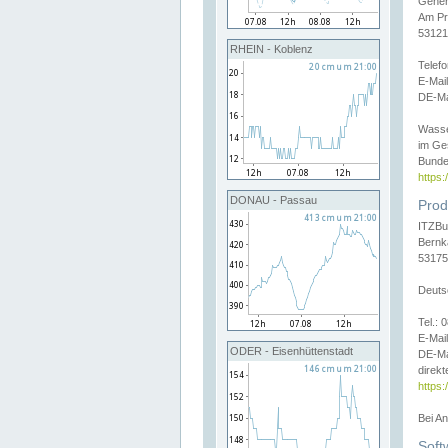
Gener
Am Pr
53121
RHEIN - Koblenz
Telef
E-Mai
DE-Ma
Wasse
im Ge
Bunde
https
DONAU - Passau
Prod
ITZBu
Bernk
53175
Deuts
Tel.:
E-Mail
ODER - Eisenhüttenstadt
DE-Ma
direkt
https:
Bei A
Soft