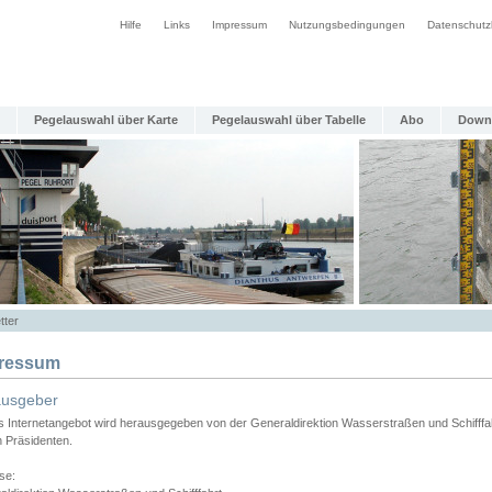
Hilfe
Links
Impressum
Nutzungsbedingungen
Datenschutz
Pegelauswahl über Karte
Pegelauswahl über Tabelle
Abo
Down
tter
ressum
ausgeber
s Internetangebot wird herausgegeben von der Generaldirektion Wasserstraßen und Schifffa
n Präsidenten.
se: