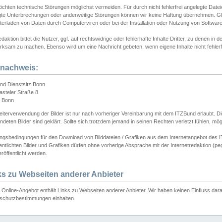
chten technische Störungen möglichst vermeiden. Für durch nicht fehlerfrei angelegte Dateien
gte Unterbrechungen oder anderweitige Störungen können wir keine Haftung übernehmen. Glei
terladen von Daten durch Computerviren oder bei der Installation oder Nutzung von Softwar
daktion bittet die Nutzer, ggf. auf rechtswidrige oder fehlerhafte Inhalte Dritter, zu denen in d
ksam zu machen. Ebenso wird um eine Nachricht gebeten, wenn eigene Inhalte nicht fehlerfrei
dnachweis:
nd Dienstsitz Bonn
asteler Straße 8
 Bonn
iterverwendung der Bilder ist nur nach vorheriger Vereinbarung mit dem ITZBund erlaubt. Die
deten Bilder sind geklärt. Sollte sich trotzdem jemand in seinen Rechten verletzt fühlen, m
ngsbedingungen für den Download von Bilddateien / Grafiken aus dem Internetangebot des I
entlichten Bilder und Grafiken dürfen ohne vorherige Absprache mit der Internetredaktion (pe
röffentlicht werden.
ks zu Webseiten anderer Anbieter
Online-Angebot enthält Links zu Webseiten anderer Anbieter. Wir haben keinen Einfluss darau
schutzbestimmungen einhalten.