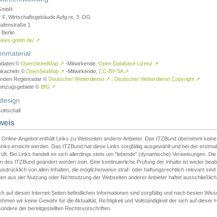
GmbH
r F, Wirtschaftsgebäude Aufg.re, 3. OG
afenstraße 1
Berlin
://ees-gmbh.de/
↗
enmaterial
ndaten ©
OpenStreetMap
↗
-Mitwirkende,
Open Database Lizenz
↗
nkacheln ©
OpenSeaMap
↗
-Mitwirkende,
CC-BY-SA
↗
unden Regenradar ©
Deutscher Wetterdienst
↗
,
Deutscher Wetterdienst Copyright
↗
einzugsgebiete ©
BfG
↗
design
ottschall
weis
 Online-Angebot enthält Links zu Webseiten anderer Anbieter. Das ITZBund übernimmt keine V
inks erreicht werden. Das ITZBund hat diese Links sorgfältig ausgewählt und bei der erstmal
üft. Bei Links handelt es sich allerdings stets um "lebende" (dynamische) Verweisungen. Die
 des ITZBund geändert worden sein. Eine kontinuierliche Prüfung der Inhalte ist weder beab
usdrücklich von allen Inhalten, die möglicherweise straf- oder haftungsrechtlich relevant sin
n aus der Nutzung oder Nichtnutzung der Webseiten anderer Anbieter haftet ausschließlich d
ch auf diesen Internet-Seiten befindlichen Informationen sind sorgfältig und nach besten 
hmen wir keine Gewähr für die Aktualität, Richtigkeit und Vollständigkeit der sich auf diese
ondere der bereitgestellten Rechtsvorschriften.