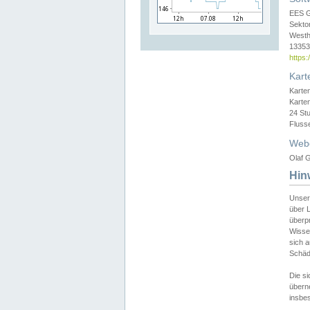
EES 
Sekto
Westh
13353 
https
Kart
Karte
Karte
24 St
Fluss
Web
Olaf G
Hin
Unser
über L
überpr
Wissen
sich a
Schäde
Die si
überne
insbes